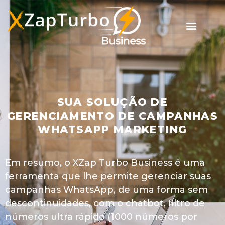
SUA SOLUÇÃO DE
GERENCIAMENTO DE CAMPANHAS
WHATSAPP MARKETING​
Em resumo, o XZap Turbo Business é uma
ferramenta que lhe permite gerenciar suas
campanhas WhatsApp, de uma forma sem
descontinuidades, com o chatbot, filtro de
números ultra rápido (1000 números por