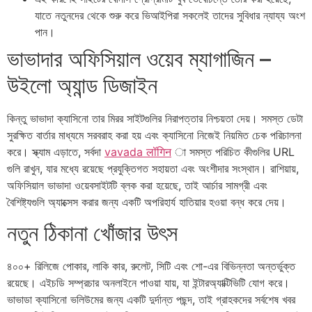
যাতে নতুনদের থেকে শুরু করে ভিআইপিরা সকলেই তাদের সুবিধার ন্যায্য অংশ
পান।
ভাভাদার অফিসিয়াল ওয়েব ম্যাগাজিন –
উইলো অ্যান্ড ডিজাইন
কিন্তু ভাভাদা ক্যাসিনো তার মিরর সাইটগুলির নিরাপত্তার নিশ্চয়তা দেয়। সমস্ত ডেটা
সুরক্ষিত বার্তার মাধ্যমে সরবরাহ করা হয় এবং ক্যাসিনো নিজেই নিয়মিত চেক পরিচালনা
করে। স্ক্যাম এড়াতে, সর্বদা
vavada लॉगिन
া সমস্ত পরিচিত কীগুলির URL
গুলি রাখুন, যার মধ্যে রয়েছে প্রযুক্তিগত সহায়তা এবং অংশীদার সংস্থান। রাশিয়ায়,
অফিসিয়াল ভাভাদা ওয়েবসাইটটি ব্লক করা হয়েছে, তাই আর্চার সামগ্রী এবং
বৈশিষ্ট্যগুলি অ্যাক্সেস করার জন্য একটি অপরিহার্য হাতিয়ার হওয়া বন্ধ করে দেয়।
নতুন ঠিকানা খোঁজার উৎস
৪০০+ রিলিজে পোকার, লাকি কার, রুলেট, সিটি এবং শো-এর বিভিন্নতা অন্তর্ভুক্ত
রয়েছে। এইচডি সম্প্রচার অনলাইনে পাওয়া যায়, যা ইন্টারঅ্যাক্টিভিটি যোগ করে।
ভাভাডা ক্যাসিনো ভলিউমের জন্য একটি দুর্দান্ত পছন্দ, তাই গ্রাহকদের সর্বশেষ খবর