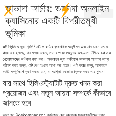
ভাভাদা আর্চার: ভাভাদা অনলাইন
ক্যাসিনোর একটি বিপরীতমুখী
ভূমিকা
এই বিবৃতিতে জুয়া প্রতিষ্ঠানটিকে কঠোর ব্যবসায়িক অনুশীলন এবং মান মেনে চলতে
বাধ্য করা হয়েছে, যার মধ্যে রয়েছে তাদের পারফরম্যান্সের অখণ্ডতা নিশ্চিত করা এবং
খেলোয়াড়দের অধিকার রক্ষা করা। অনলাইন জুয়া প্রতিষ্ঠান ভাভাদায় আপনার ভাগ্য
পরীক্ষা করার জন্য, এটি বৈধ হওয়ার আশা করা হচ্ছে। এটি করার জন্য, আপনাকে
ফর্মটি সম্পূর্ণরূপে পূরণ করতে হবে, যা সংশ্লিষ্ট বোতামে ক্লিক করার পরে খুলবে।
যার সাথে হিলিওস্ট্যাটটি দ্রুত খনন করা
প্রয়োজন এবং নতুন আয়না সম্পর্কে কীভাবে
জানতে হবে
কারণ হল Roskomnadzor, ব্রাউজার এবং ইন্টারনেট সরবরাহকারীদের দ্বারা