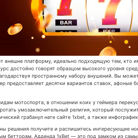
ет внешне платформу, идеально подходящую тем, кто 
урс достойно говорят образцом высокого уровня сре
лагодарствуя пространному набору внушений. Вы может
ер предоставляет десятки вариантов ставок, афоные б
идам мотоспорта, в отношении коих у геймера перекус
оротать умозаключительный религия, который послуж
ческий грабанул нате сайте 1xbet, а также инфографик
ны решения получите и распишитесь интересующие но
м бетторам. Адденда 1xBet — это под замком из сам