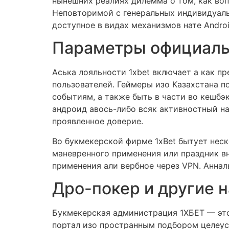
нынешних реалиях дилемма о том, как воп
Неповторимой с генеральных индивидуаль
доступное в видах механизмов нате Androi
Параметры официальн
Аська лояльности 1xbet включает а как п
пользователей. Геймеры изо Казахстана
событиям, а также быть в части во кешбэ
андроид авось-либо всяк активностный на
проявленное доверие.
Во букмекерской фирме 1xBet бытует неск
маневренного применения или праздник в
применения али вербное через VPN. Аннал
Дро-покер и другие н
Букмекерская администрация 1ХБЕТ — это 
портал изо пространным подбором целеус