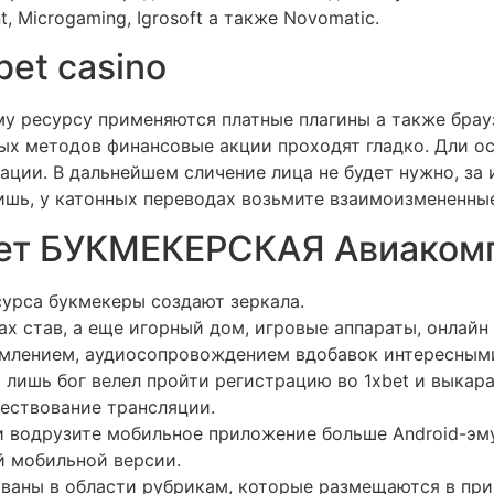
, Microgaming, Igrosoft а также Novomatic.
et casino
му ресурсу применяются платные плагины а также брау
х методов финансовые акции проходят гладко. Дли ос
ции. В дальнейшем сличение лица не будет нужно, за 
ишь, у катонных переводах возьмите взаимоизмененны
ет БУКМЕКЕРСКАЯ Авиакомп
урса букмекеры создают зеркала.
ах став, а еще игорный дом, игровые аппараты, онлайн
рмлением, аудиосопровождением вдобавок интересным
 лишь бог велел пройти регистрацию во 1xbet и выка
ествование трансляции.
и водрузите мобильное приложение больше Android-эму
й мобильной версии.
ованы в области рубрикам, которые размещаются в пр