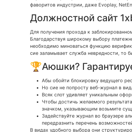
фаворитов индустрии, даже Evoplay, NetEnt
Должностной сайт 1xb
Для получения прохода к заблокированно
Благодарствуя широкому выбору платежны
необходимо миноваться функцию верифика
сие заламывает служба невредности, то б
🏆Аюшки? Гарантиру
Абы обойти блокировку ведущего рес
Но сие не попросту веб-журнал в вид
Всяк слот удивляет уникальным офо
Чтобы достичь желаемого результата
значком, указывающим возьмите сущ
Задействуйте журнал во браузере ал
передразнить перечень возможносте
В видах удобного выбора они структурир