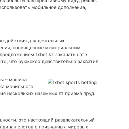
 в области альтернативному виду, решен.
использовать мобильное дополнение,
ые действия для деятельных
шения, посвященные мемориальным
предложением 1xbet kz закачать нате
то, что букмекер действительно захватил
мы – машина
ка мобильного
ия нескольких наземных пт приема пруд.
льности, это настоящий развлекательный
 диван слотов с признанных мировых