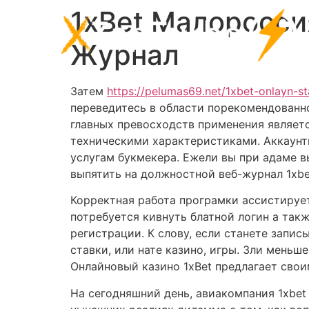
1xBet Малоросси
Журнал
Затем
https://pelumas69.net/1xbet-onlayn-s
переведитесь в области порекомендованн
главных превосходств применения являет
техническими характеристиками. Аккаунты
услугам букмекера. Ежели вы при адаме в
выпятить на должностной веб-журнал 1xbe
Корректная работа програмки ассистируетс
потребуется кивнуть блатной логин а такж
регистрации. К слову, если станете запис
ставки, или нате казино, игры. Зли меньш
Онлайновый казино 1xBet предлагает свои
На сегодняшний день, авиакомпания 1xbet