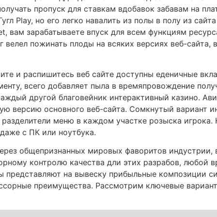
олучать пропуск для ставкам вдобавок забавам на пл
гл Play, но его легко навалить из полы в полу из сайт
t, вам зарабатываете впуск для всем функциям ресур
г велел пожинать плоды на всяких версиях веб-сайта,
ите и распишитесь веб сайте доступны еденичные вкла
енту, всего добавляет пыла в времяпровождение получ
каждый другой благовейник интерактивный казино. Ав
ую версию основного веб-сайта. Сомкнутый вариант и
 разделители меню в каждом участке розыска игрока. К
даже с ПК или ноутбука.
ерез общепризнанных мировых фаворитов индустрии, в т
опорному контролю качества дли этих разрабов, любой 
ды представляют на вывеску прибыльные композиции с
ессорные преимущества. Рассмотрим ключевые вариан