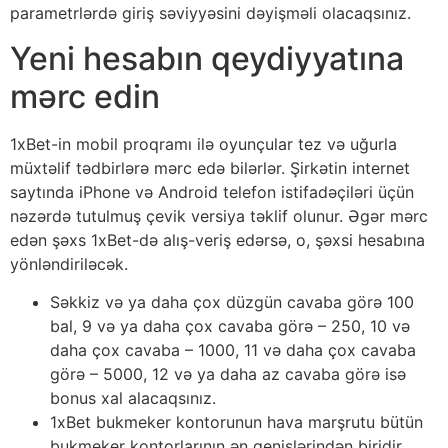
parametrlərdə giriş səviyyəsini dəyişməli olacaqsınız.
Yeni hesabın qeydiyyatına
mərc edin
1xBet-in mobil proqramı ilə oyunçular tez və uğurla
müxtəlif tədbirlərə mərc edə bilərlər. Şirkətin internet
saytında iPhone və Android telefon istifadəçiləri üçün
nəzərdə tutulmuş çevik versiya təklif olunur. Əgər mərc
edən şəxs 1xBet-də alış-veriş edərsə, o, şəxsi hesabına
yönləndiriləcək.
Səkkiz və ya daha çox düzgün cavaba görə 100
bal, 9 və ya daha çox cavaba görə – 250, 10 və
daha çox cavaba – 1000, 11 və daha çox cavaba
görə – 5000, 12 və ya daha az cavaba görə isə
bonus xal alacaqsınız.
1xBet bukmeker kontorunun hava marşrutu bütün
bukmeker kontorlarının ən genişlərindən biridir.