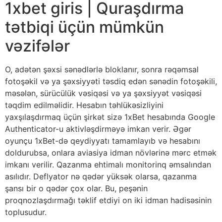
1xbet giris | Quraşdırma
tətbiqi üçün mümkün
vəzifələr
O, adətən şəxsi sənədlərlə bloklanır, sonra rəqəmsal
fotoşəkil və ya şəxsiyyəti təsdiq edən sənədin fotoşəkili,
məsələn, sürücülük vəsiqəsi və ya şəxsiyyət vəsiqəsi
təqdim edilməlidir. Hesabın təhlükəsizliyini
yaxşılaşdırmaq üçün şirkət sizə 1xBet hesabında Google
Authenticator-u aktivləşdirməyə imkan verir. Əgər
oyunçu 1xBet-də qeydiyyatı tamamlayıb və hesabını
doldurubsa, onlara aviasiya idman növlərinə mərc etmək
imkanı verilir. Qazanma ehtimalı monitorinq əmsalından
asılıdır. Deflyator nə qədər yüksək olarsa, qazanma
şansı bir o qədər çox olar. Bu, peşənin
proqnozlaşdırmağı təklif etdiyi on iki idman hadisəsinin
toplusudur.