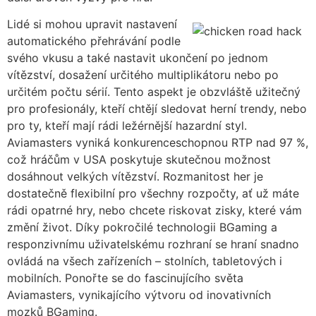
Lidé si mohou upravit nastavení
automatického přehrávání podle
svého vkusu a také nastavit ukončení po jednom
vítězství, dosažení určitého multiplikátoru nebo po
určitém počtu sérií. Tento aspekt je obzvláště užitečný
pro profesionály, kteří chtějí sledovat herní trendy, nebo
pro ty, kteří mají rádi ležérnější hazardní styl.
Aviamasters vyniká konkurenceschopnou RTP nad 97 %,
což hráčům v USA poskytuje skutečnou možnost
dosáhnout velkých vítězství. Rozmanitost her je
dostatečně flexibilní pro všechny rozpočty, ať už máte
rádi opatrné hry, nebo chcete riskovat zisky, které vám
změní život. Díky pokročilé technologii BGaming a
responzivnímu uživatelskému rozhraní se hraní snadno
ovládá na všech zařízeních – stolních, tabletových i
mobilních. Ponořte se do fascinujícího světa
Aviamasters, vynikajícího výtvoru od inovativních
mozků BGaming.