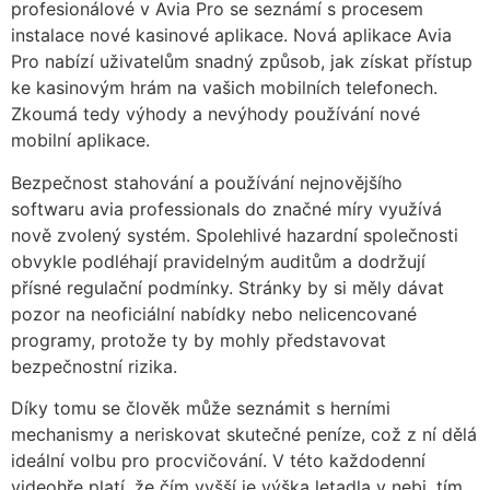
profesionálové v Avia Pro se seznámí s procesem
instalace nové kasinové aplikace. Nová aplikace Avia
Pro nabízí uživatelům snadný způsob, jak získat přístup
ke kasinovým hrám na vašich mobilních telefonech.
Zkoumá tedy výhody a nevýhody používání nové
mobilní aplikace.
Bezpečnost stahování a používání nejnovějšího
softwaru avia professionals do značné míry využívá
nově zvolený systém. Spolehlivé hazardní společnosti
obvykle podléhají pravidelným auditům a dodržují
přísné regulační podmínky. Stránky by si měly dávat
pozor na neoficiální nabídky nebo nelicencované
programy, protože ty by mohly představovat
bezpečnostní rizika.
Díky tomu se člověk může seznámit s herními
mechanismy a neriskovat skutečné peníze, což z ní dělá
ideální volbu pro procvičování. V této každodenní
videohře platí, že čím vyšší je výška letadla v nebi, tím