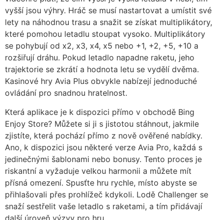
vyšší jsou výhry. Hráč se musí nastartovat a umístit své
lety na náhodnou trasu a snažit se získat multiplikátory,
které pomohou letadlu stoupat vysoko. Multiplikátory
se pohybují od x2, x3, x4, x5 nebo +1, +2, +5, +10 a
rozšiřují dráhu. Pokud letadlo napadne raketu, jeho
trajektorie se zkrátí a hodnota letu se vydělí dvěma.
Kasinové hry Avia Plus obvykle nabízejí jednoduché
ovládání pro snadnou hratelnost.
Která aplikace je k dispozici přímo v obchodě Bing
Enjoy Store? Můžete si ji s jistotou stáhnout, jakmile
zjistíte, která pochází přímo z nově ověřené nabídky.
Ano, k dispozici jsou některé verze Avia Pro, každá s
jedinečnými šablonami nebo bonusy. Tento proces je
riskantní a vyžaduje velkou harmonii a můžete mít
přísná omezení. Spusťte hru rychle, místo abyste se
přihlašovali přes prohlížeč kdykoli. Lodě Challenger se
snaží sestřelit vaše letadlo s raketami, a tím přidávají
další úroveň výzvy pro hru.