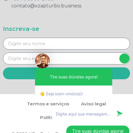
contato@xzapturbo.business
Inscreva-se
Enviar
Tire suas dúvidas agora!
👋 Seja bem-vindo(a)!
Termos e serviços
Aviso legal
Política de privacidade
Tire suas dúvidas agora!