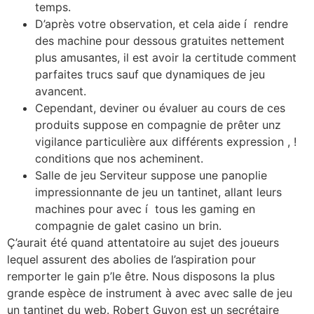
temps.
D’après votre observation, et cela aide í rendre
des machine pour dessous gratuites nettement
plus amusantes, il est avoir la certitude comment
parfaites trucs sauf que dynamiques de jeu
avancent.
Cependant, deviner ou évaluer au cours de ces
produits suppose en compagnie de prêter unz
vigilance particulière aux différents expression , !
conditions que nos acheminent.
Salle de jeu Serviteur suppose une panoplie
impressionnante de jeu un tantinet, allant leurs
machines pour avec í tous les gaming en
compagnie de galet casino un brin.
Ç’aurait été quand attentatoire au sujet des joueurs
lequel assurent des abolies de l’aspiration pour
remporter le gain p’le être. Nous disposons la plus
grande espèce de instrument à avec avec salle de jeu
un tantinet du web. Robert Guyon est un secrétaire