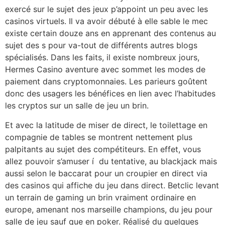
exercé sur le sujet des jeux p’appoint un peu avec les
casinos virtuels. Il va avoir débuté à elle sable le mec
existe certain douze ans en apprenant des contenus au
sujet des s pour va-tout de différents autres blogs
spécialisés. Dans les faits, il existe nombreux jours,
Hermes Casino aventure avec sommet les modes de
paiement dans cryptomonnaies. Les parieurs goûtent
donc des usagers les bénéfices en lien avec l’habitudes
les cryptos sur un salle de jeu un brin.
Et avec la latitude de miser de direct, le toilettage en
compagnie de tables se montrent nettement plus
palpitants au sujet des compétiteurs. En effet, vous
allez pouvoir s’amuser í du tentative, au blackjack mais
aussi selon le baccarat pour un croupier en direct via
des casinos qui affiche du jeu dans direct. Betclic levant
un terrain de gaming un brin vraiment ordinaire en
europe, amenant nos marseille champions, du jeu pour
salle de jeu sauf que en poker. Réalisé du quelques