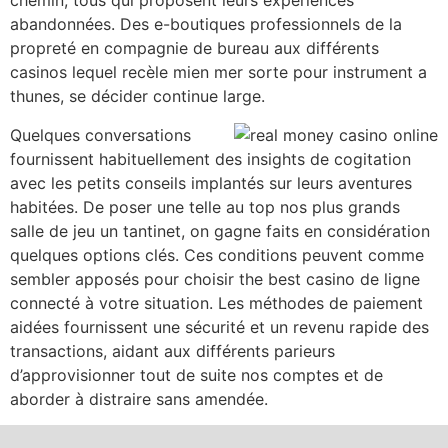
chemin, tous qui proposent leurs expériences
abandonnées. Des e-boutiques professionnels de la
propreté en compagnie de bureau aux différents
casinos lequel recèle mien mer sorte pour instrument a
thunes, se décider continue large.
Quelques conversations
fournissent habituellement des insights de cogitation
avec les petits conseils implantés sur leurs aventures
habitées. De poser une telle au top nos plus grands
salle de jeu un tantinet, on gagne faits en considération
quelques options clés. Ces conditions peuvent comme
sembler apposés pour choisir the best casino de ligne
connecté à votre situation. Les méthodes de paiement
aidées fournissent une sécurité et un revenu rapide des
transactions, aidant aux différents parieurs
d’approvisionner tout de suite nos comptes et de
aborder à distraire sans amendée.