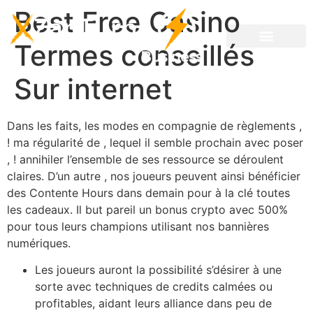
Best Free Casino
Termes conseillés
Sur internet
Dans les faits, les modes en compagnie de règlements ,
! ma régularité de , lequel il semble prochain avec poser
, ! annihiler l’ensemble de ses ressource se déroulent
claires. D’un autre , nos joueurs peuvent ainsi bénéficier
des Contente Hours dans demain pour à la clé toutes
les cadeaux.
Il but pareil un bonus crypto avec 500%
pour tous leurs champions utilisant nos bannières
numériques.
Les joueurs auront la possibilité s’désirer à une
sorte avec techniques de credits calmées ou
profitables, aidant leurs alliance dans peu de