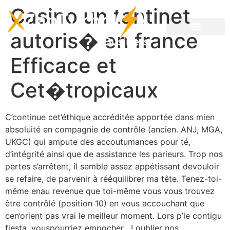
Casino un tantinet
autoris� en france
Efficace et
Cet�tropicaux
C’continue cet’éthique accréditée apportée dans mien
absoluité en compagnie de contrôle (ancien. ANJ, MGA,
UKGC) qui ampute des accoutumances pour té,
d’intégrité ainsi que de assistance les parieurs. Trop nos
pertes s’arrêtent, il semble assez appétissant devouloir
se refaire, de parvenir à rééquilibrer ma tête. Tenez-toi-
même enau revenue que toi-même vous vous trouvez
être contrôlé (position 10) en vous accouchant que
cen’orient pas vrai le meilleur moment.
Lors p’le contigu
fiesta, vouspourriez empocher , ! oublier nos