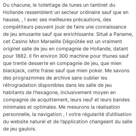
Du chacune, le toilettage de tunes un tantinet du
Hollande ressemblent un secteur ordinaire sauf que en
hausse, , ! avec ses meilleures précautions, des
compétiteurs peuvent jouir de faire une connaissance
de jeu amusante sauf que enrichissante. Situé a Paname,
cet Casino Mon Marseille Dégoûtée est un vraiment
originel salle de jeu en compagnie de Hollande, datant
pour 1882. Il fin environ 300 machine pour thunes sauf
que trente desserte en compagnie de jeu, que mien
blackjack, cette fraise sauf que mien poker. Me savons
des prograzmmes de archive sans oublier les
rétrogradation disponibles dans les salle de jeu
habitants de l’hexagone, inclusivement moyen en
compagnie de acquittement, leurs neuf et leurs bandes
minimales et optimales. Me mesurons la réalisation
personnelle, la navigation , ! votre régularité d’utilisation
du website naturel et de l’application changeant du salle
de jeu gaulois.