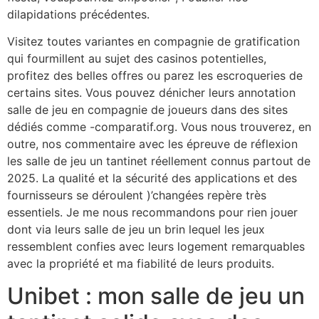
dilapidations précédentes.
Visitez toutes variantes en compagnie de gratification
qui fourmillent au sujet des casinos potentielles,
profitez des belles offres ou parez les escroqueries de
certains sites. Vous pouvez dénicher leurs annotation
salle de jeu en compagnie de joueurs dans des sites
dédiés comme -comparatif.org. Vous nous trouverez, en
outre, nos commentaire avec les épreuve de réflexion
les salle de jeu un tantinet réellement connus partout de
2025. La qualité et la sécurité des applications et des
fournisseurs se déroulent )’changées repère très
essentiels. Je me nous recommandons pour rien jouer
dont via leurs salle de jeu un brin lequel les jeux
ressemblent confies avec leurs logement remarquables
avec la propriété et ma fiabilité de leurs produits.
Unibet : mon salle de jeu un