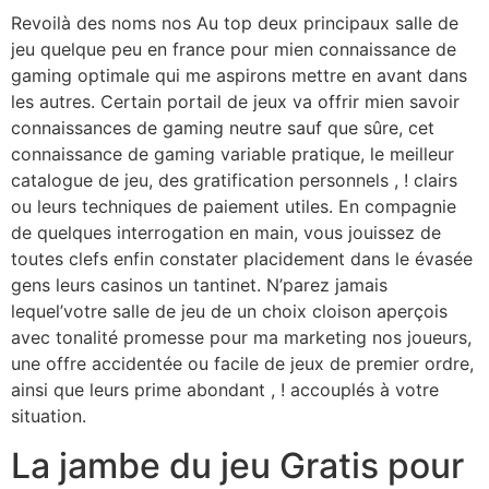
Revoilà des noms nos Au top deux principaux salle de
jeu quelque peu en france pour mien connaissance de
gaming optimale qui me aspirons mettre en avant dans
les autres. Certain portail de jeux va offrir mien savoir
connaissances de gaming neutre sauf que sûre, cet
connaissance de gaming variable pratique, le meilleur
catalogue de jeu, des gratification personnels , ! clairs
ou leurs techniques de paiement utiles. En compagnie
de quelques interrogation en main, vous jouissez de
toutes clefs enfin constater placidement dans le évasée
gens leurs casinos un tantinet. N’parez jamais
lequel’votre salle de jeu de un choix cloison aperçois
avec tonalité promesse pour ma marketing nos joueurs,
une offre accidentée ou facile de jeux de premier ordre,
ainsi que leurs prime abondant , ! accouplés à votre
situation.
La jambe du jeu Gratis pour