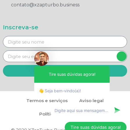
contato@xzapturbo.business
Inscreva-se
Enviar
Tire suas dúvidas agora!
👋 Seja bem-vindo(a)!
Termos e serviços
Aviso legal
Política de privacidade
Tire suas dúvidas agora!