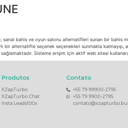
UNE
Recursos
Funções
Sis
, sanal bahis ve oyun salonu alternatifleri sunan bir bahis
ylı bir alternatifte seçenek seçenekleri sunmakla kalmayıp, 
sağlamaktadır. Sisteme erişim için aktif web sitesi kullanara
Produtos​
Contato
XZapTurbo
+55 79 99900-2795​
XZapTurbo Chat
+55 79 9900-2795​
Insta Leads100x
contato@xzapturbo.bus