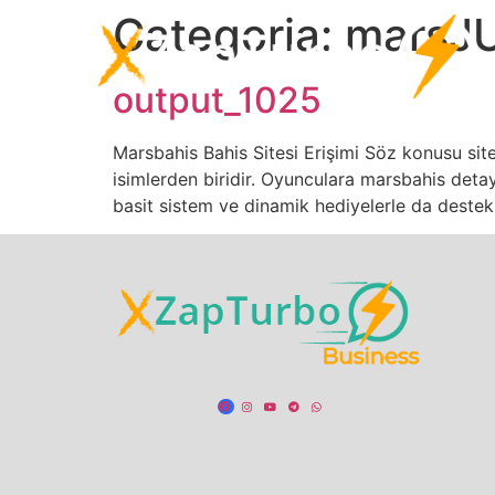
Categoria:
marsJ
output_1025
Marsbahis Bahis Sitesi Erişimi Söz konusu site
isimlerden biridir. Oyunculara marsbahis deta
basit sistem ve dinamik hediyelerle da destek 