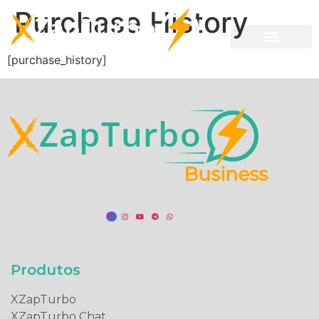
Purchase History
[purchase_history]
Produtos​
XZapTurbo
XZapTurbo Chat