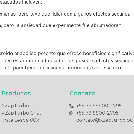
stacados incluyen:
emanas, pero tuve que lidiar con algunos efectos secundari
e, pero la ansiedad que experimenté fue abrumadora.”
roide anabólico potente que ofrece beneficios significati
deben estar informados sobre los posibles efectos secunda
r útil para tomar decisiones informadas sobre su uso.
Produtos​
Contato
XZapTurbo
+55 79 99900-2795​
XZapTurbo Chat
+55 79 9900-2795​
Insta Leads100x
contato@xzapturbo.bus