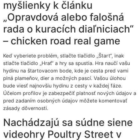
myšlienky k článku
„Opravdová alebo falošná
rada o kuracích diaľniciach“
– chicken road real game
Keď vyberiete problém, stlačte tlačidlo „Štart“, inak
stlačte tlačidlo „Hrať“ a hry sa spustia. Hra naučí vašu
hydinu na štartovacom bode, kde je cesta pred vami
plná plameňov, dier a možných pascí. Vašou úlohou
bude viesť najnovšiu hydinu z cesty v každej fáze.
Účelom profilov je zabezpečiť platnosť nových údajov a
pred zadaním osobných údajov môžete komentovať
zásady dôvernosti.
Nachádzajú sa súdne siene
videohry Poultry Street v