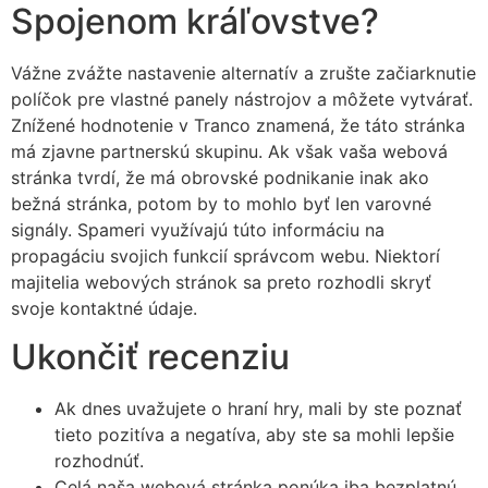
Spojenom kráľovstve?
Vážne zvážte nastavenie alternatív a zrušte začiarknutie
políčok pre vlastné panely nástrojov a môžete vytvárať.
Znížené hodnotenie v Tranco znamená, že táto stránka
má zjavne partnerskú skupinu. Ak však vaša webová
stránka tvrdí, že má obrovské podnikanie inak ako
bežná stránka, potom by to mohlo byť len varovné
signály. Spameri využívajú túto informáciu na
propagáciu svojich funkcií správcom webu. Niektorí
majitelia webových stránok sa preto rozhodli skryť
svoje kontaktné údaje.
Ukončiť recenziu
Ak dnes uvažujete o hraní hry, mali by ste poznať
tieto pozitíva a negatíva, aby ste sa mohli lepšie
rozhodnúť.
Celá naša webová stránka ponúka iba bezplatnú