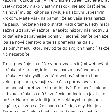
každým rozhodnutím v hre Chicken Street, začnete brať
všetky rozptyly ako vlastný náskok, nie ako časť série.
Najnovší multiplikátor sa zvyšuje s každým úspešným
krokom. Majte však na pamäti, že ak vaša séria narazí
na pascu, môžete všetko stratiť. Radi čítame, kedy hráči
zažívajú zábavný zážitok, a takéto názory nás motivujú
pridať ešte zábavnejšie ponuky. Falošné, platíte peniaze
iba za nové členstvo a tie sa premenia na ďalšiu
„falošnú“ menu, ktorú nevložíte do svojich financií, takže
nič nezarobíte.
To sa považuje za nižšie v porovnaní s inými webovými
stránkami z krajiny, kde sa nachádza nová webová
stránka. Ak si myslíte, že táto webová stránka bude
veľmi populárna, venujte viac času porovnávaniu
spoločnosti, pretože je to podozrivé. Pre menšiu alebo
aktívnu stránku sa môže zníženie hodnotenia javiť ako
bežné. Napríklad v Indii je to v niektorých regiónoch
legálne, ale zdá sa, že spadá do šedej zóny. Hra je v
Európe vítaná, ak ju hostuje autorizované miestne