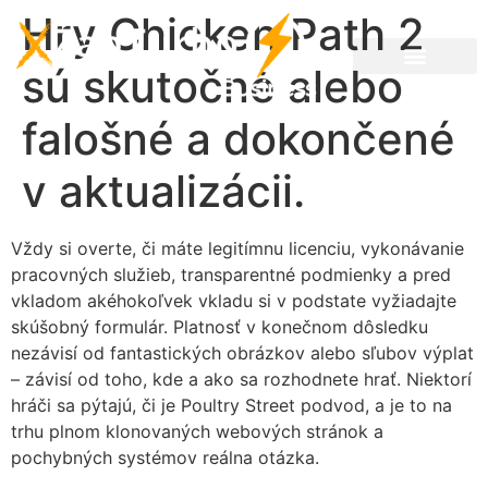
Hry Chicken Path 2
sú skutočné alebo
falošné a dokončené
v aktualizácii.
Vždy si overte, či máte legitímnu licenciu, vykonávanie
pracovných služieb, transparentné podmienky a pred
vkladom akéhokoľvek vkladu si v podstate vyžiadajte
skúšobný formulár. Platnosť v konečnom dôsledku
nezávisí od fantastických obrázkov alebo sľubov výplat
– závisí od toho, kde a ako sa rozhodnete hrať.
Niektorí
hráči sa pýtajú, či je Poultry Street podvod, a je to na
trhu plnom klonovaných webových stránok a
pochybných systémov reálna otázka.