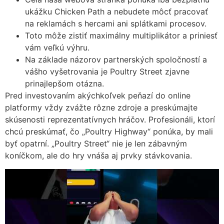
ukážku Chicken Path a nebudete môcť pracovať
na reklamách s hercami ani splátkami procesov.
Toto môže zistiť maximálny multiplikátor a priniesť
vám veľkú výhru.
Na základe názorov partnerských spoločností a
vášho vyšetrovania je Poultry Street zjavne
prinajlepšom otázna.
Pred investovaním akýchkoľvek peňazí do online
platformy vždy zvážte rôzne zdroje a preskúmajte
skúsenosti reprezentatívnych hráčov. Profesionáli, ktorí
chcú preskúmať, čo „Poultry Highway“ ponúka, by mali
byť opatrní. „Poultry Street“ nie je len zábavným
koníčkom, ale do hry vnáša aj prvky stávkovania.