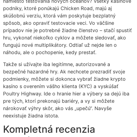
namiesto testovania nových oceánov? Všetky kasínové
podniky, ktoré ponúkajú Chicken Road, majú aj
skúšobnú verziu, ktorá vám poskytuje bezplatný
spôsob, ako opraviť testovacie veci. Vo väčšine
prípadov nie je potrebné žiadne členstvo – stačí spustiť
hru, vykonať niekoľko cyklov a môžete sledovať, ako
fungujú nové multiplikátory. Odtiaľ už nejde len o
náhodu, ale o pochopenie, kedy prestať.
Takže si užívajte iba legitímne, autorizované a
bezpečné hazardné hry. Ak nechcete prezradiť svoje
podmienky, môžete si dokonca vybrať žiadne krypto
kasíno s overením vášho klienta (KYC) a vyskúšať
Poultry Highway. Ide o hranie hier a výbery sa dejú iba
pre tých, ktorí prekonajú bariéry, a vy si môžete
nárokovať výhry skôr, ako vás „upečú“. Navyše
neexistuje žiadna istota.
Kompletná recenzia