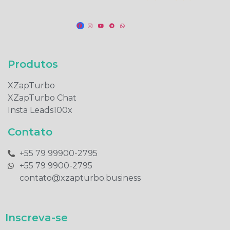
Produtos​
XZapTurbo
XZapTurbo Chat
Insta Leads100x
Contato
+55 79 99900-2795​
+55 79 9900-2795​
contato@xzapturbo.business
Inscreva-se