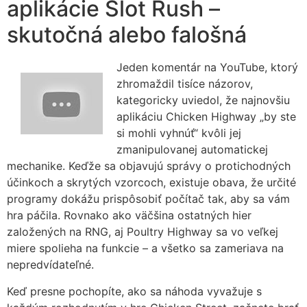
aplikácie Slot Rush –
skutočná alebo falošná
Jeden komentár na YouTube, ktorý
zhromaždil tisíce názorov,
kategoricky uviedol, že najnovšiu
aplikáciu Chicken Highway „by ste
si mohli vyhnúť“ kvôli jej
zmanipulovanej automatickej
mechanike. Keďže sa objavujú správy o protichodných
účinkoch a skrytých vzorcoch, existuje obava, že určité
programy dokážu prispôsobiť počítač tak, aby sa vám
hra páčila. Rovnako ako väčšina ostatných hier
založených na RNG, aj Poultry Highway sa vo veľkej
miere spolieha na funkcie – a všetko sa zameriava na
nepredvídateľné.
Keď presne pochopíte, ako sa náhoda vyvažuje s