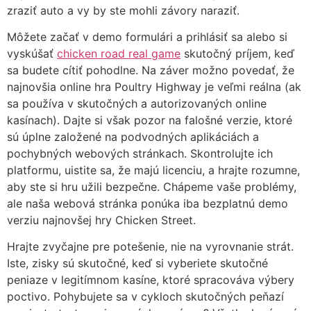
zraziť auto a vy by ste mohli závory naraziť.
Môžete začať v demo formulári a prihlásiť sa alebo si
vyskúšať
chicken road real game
skutočný príjem, keď
sa budete cítiť pohodlne. Na záver možno povedať, že
najnovšia online hra Poultry Highway je veľmi reálna (ak
sa používa v skutočných a autorizovaných online
kasínach). Dajte si však pozor na falošné verzie, ktoré
sú úplne založené na podvodných aplikáciách a
pochybných webových stránkach. Skontrolujte ich
platformu, uistite sa, že majú licenciu, a hrajte rozumne,
aby ste si hru užili bezpečne. Chápeme vaše problémy,
ale naša webová stránka ponúka iba bezplatnú demo
verziu najnovšej hry Chicken Street.
Hrajte zvyčajne pre potešenie, nie na vyrovnanie strát.
Iste, zisky sú skutočné, keď si vyberiete skutočné
peniaze v legitímnom kasíne, ktoré spracováva výbery
poctivo. Pohybujete sa v cykloch skutočných peňazí