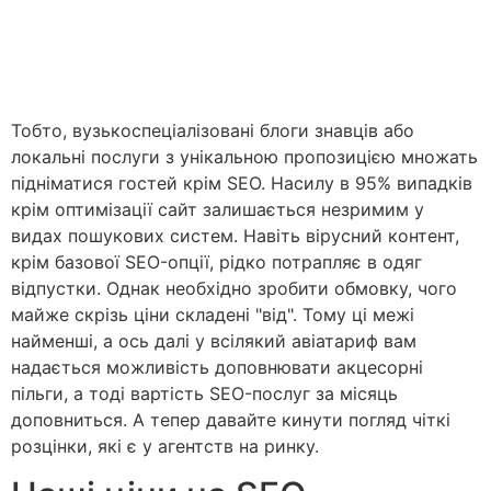
Тобто, вузькоспеціалізовані блоги знавців або
локальні послуги з унікальною пропозицією множать
підніматися гостей крім SEO. Насилу в 95% випадків
крім оптимізації сайт залишається незримим у
видах пошукових систем. Навіть вірусний контент,
крім базової SEO-опції, рідко потрапляє в одяг
відпустки. Однак необхідно зробити обмовку, чого
майже скрізь ціни складені "від". Тому ці межі
найменші, а ось далі у всілякий авіатариф вам
надається можливість доповнювати акцесорні
пільги, а тоді вартість SEO-послуг за місяць
доповниться. А тепер давайте кинути погляд чіткі
розцінки, які є у агентств на ринку.