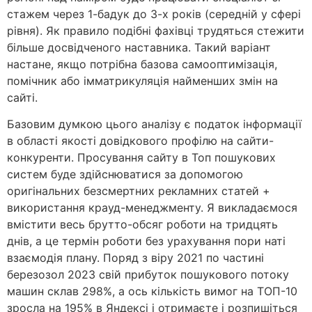
стажем через 1-бадук до 3-х років (середній у сфері
рівня). Як правило подібні фахівці трудяться стежити
більше досвідченого наставника.
Такий варіант
настане, якщо потрібна базова самооптимізація,
помічник або імматрикуляція найменших змін на
сайті.
Базовим думкою цього аналізу є податок інформації
в області якості довідкового профілю на сайти-
конкуренти. Просування сайту в Топ пошукових
систем буде здійснюватися за допомогою
оригінальних безсмертних рекламних статей +
використання крауд-менеджменту. Я викладаємося
вмістити весь брутто-обсяг роботи на тридцять
днів, а це термін роботи без урахування пори наті
взаємодія плану. Поряд з віру 2021 по частині
березозол 2023 свій прибуток пошукового потоку
машин склав 298%, а ось кількість вимог на ТОП-10
зросла на 195% в Яндексі і отримаєте і розпишіться