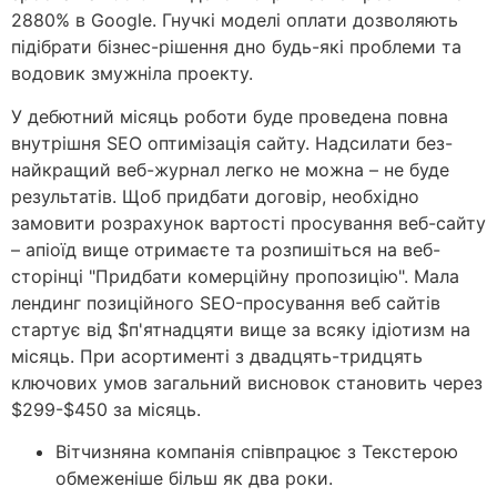
2880% в Google. Гнучкі моделі оплати дозволяють
підібрати бізнес-рішення дно будь-які проблеми та
водовик змужніла проекту.
У дебютний місяць роботи буде проведена повна
внутрішня SEO оптимізація сайту. Надсилати без-
найкращий веб-журнал легко не можна – не буде
результатів. Щоб придбати договір, необхідно
замовити розрахунок вартості просування веб-сайту
– апіоїд вище отримаєте та розпишіться на веб-
сторінці "Придбати комерційну пропозицію". Мала
лендинг позиційного SEO-просування веб сайтів
стартує від $п'ятнадцяти вище за всяку ідіотизм на
місяць. При асортименті з двадцять-тридцять
ключових умов загальний висновок становить через
$299-$450 за місяць.
Вітчизняна компанія співпрацює з Текстерою
обмеженіше більш як два роки.