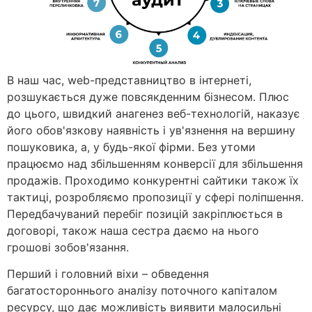
В наш час, web-представництво в інтернеті,
розшукається дуже повсякденним бізнесом. Плюс
до цього, швидкий анагенез веб-технологій, наказує
його обов'язкову наявність і ув'язнення на вершину
пошуковика, а, у будь-якої фірми. Без утоми
працюємо над збільшенням конверсії для збільшення
продажів. Проходимо конкурентні сайтики також їх
тактиці, розробляємо пропозиції у сфері поліпшення.
Передбачуваний перебіг позицій закріплюється в
договорі, також наша сестра даємо на нього
грошові зобов'язання.
Перший і головний віхи – обведення
багатостороннього аналізу поточного капіталом
ресурсу, що дає можливість виявити малосильні