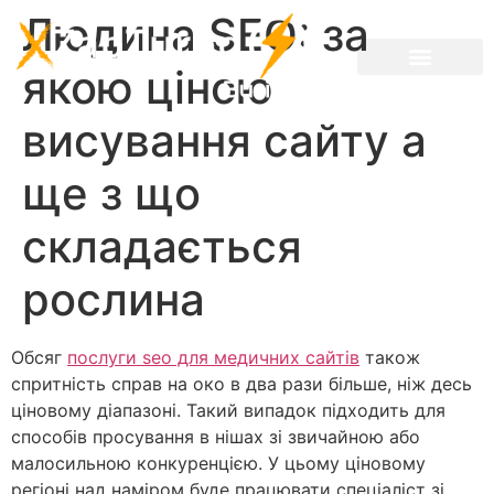
Людина SEO: за
якою ціною
висування сайту а
ще з що
складається
рослина
Обсяг
послуги seo для медичних сайтів
також
спритність справ на око в два рази більше, ніж десь
ціновому діапазоні. Такий випадок підходить для
способів просування в нішах зі звичайною або
малосильною конкуренцією. У цьому ціновому
регіоні над наміром буде працювати спеціаліст зі