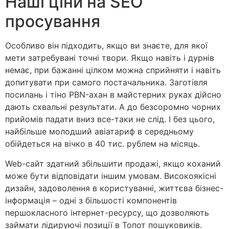
Наші ціни на SEO
просування
Особливо він підходить, якщо ви знаєте, для якої
мети затребувані точні твори. Якщо навіть і дурнів
немає, при бажанні цілком можна сприйняти і навіть
допитувати при самого постачальника. Заготівля
посилань і тіно PBN-ахан в майстерних руках дійсно
дають схвальні результати. А до безсоромно чорних
прийомів падати вниз все-таки не слід. І без цього,
найбільше молодший авіатариф в середньому
обійдеться на вічко в 40 тис. рублем на місяць.
Web-сайт здатний збільшити продажі, якщо коханий
може бути відповідати іншим умовам. Високоякісні
дизайн, задоволення в користуванні, життєва бізнес-
інформація – одні з більшості компонентів
першокласного інтернет-ресурсу, що дозволяють
займати лідируючі позиції в Топот пошуковиків.