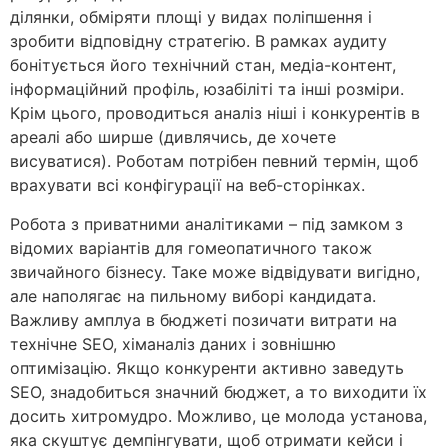
ділянки, обміряти площі у видах поліпшення і
зробити відповідну стратегію. В рамках аудиту
бонітується його технічний стан, медіа-контент,
інформаційний профіль, юзабіліті та інші розміри.
Крім цього, проводиться аналіз ніші і конкурентів в
ареалі або ширше (дивлячись, де хочете
висуватися). Роботам потрібен певний термін, щоб
врахувати всі конфігурації на веб-сторінках.
Робота з приватними аналітиками – під замком з
відомих варіантів для гомеопатичного також
звичайного бізнесу. Таке може відвідувати вигідно,
але наполягає на пильному виборі кандидата.
Важливу амплуа в бюджеті позичати витрати на
технічне SEO, хіманаліз даних і зовнішню
оптимізацію. Якщо конкуренти активно заведуть
SEO, знадобиться значний бюджет, а то виходити їх
досить хитромудро. Можливо, це молода установа,
яка скуштує демпінгувати, щоб отримати кейси і