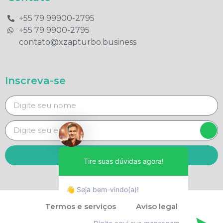
+55 79 99900-2795​
+55 79 9900-2795​
contato@xzapturbo.business
Inscreva-se
Enviar
Tire suas dúvidas agora!
👋 Seja bem-vindo(a)!
Termos e serviços
Aviso legal