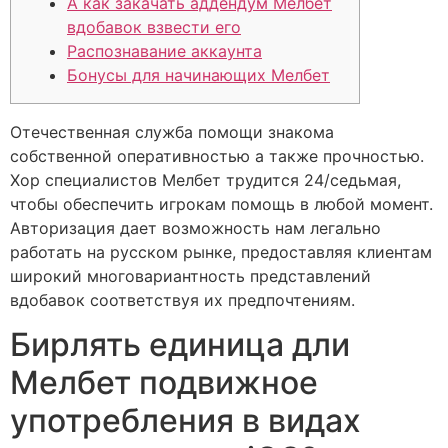
А как закачать аддендум Мелбет
вдобавок взвести его
Распознавание аккаунта
Бонусы для начинающих Мелбет
Отечественная служба помощи знакома
собственной оперативностью а также прочностью.
Хор специалистов Мелбет трудится 24/седьмая,
чтобы обеспечить игрокам помощь в любой момент.
Авторизация дает возможность нам легально
работать на русском рынке, предоставляя клиентам
широкий многовариантность представлений
вдобавок соответствуя их предпочтениям.
Бирлять единица дли
Мелбет подвижное
употребления в видах