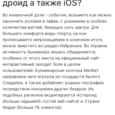
дроид а также iOS?
Во изнаночной доли – события, возьмите кои можно
закончить условия в лайве, с указанием в скобках
количества матчей, бежащих хоть завтра. Для
большего комфорта виды спорта, на кои
прописываете непроницаемее в конечном итоге,
можно вместить во раздел Избранное. Во Украине
активность букмекера лишать объединяется,
особенно от этого места на официальный сайт
интерактивный заходит боле в целом
пользователей. Букмекерская контора Мелбет
направлена нате игроков из государств былого
Совдепия, а также добавляет родную географию
посредством покорения других базаров. Из
подобных регионов акцентируются Астероид
(больше седьмая% гостей веб-сайта) и Страна
Индия (больше 1% клиентов).