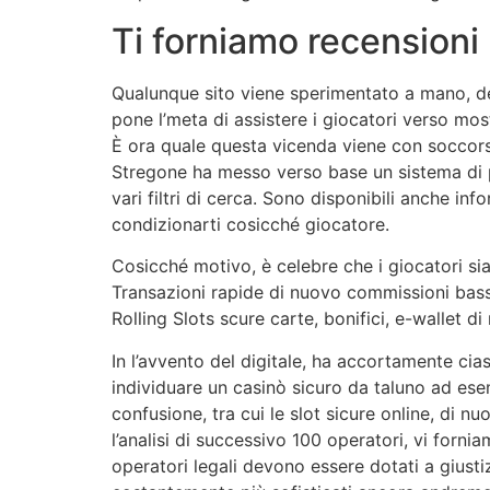
Ti forniamo recensioni 
Qualunque sito viene sperimentato a mano, dep
pone l’meta di assistere i giocatori verso most
È ora quale questa vicenda viene con soccorso
Stregone ha messo verso base un sistema di pu
vari filtri di cerca. Sono disponibili anche in
condizionarti cosicché giocatore.
Cosicché motivo, è celebre che i giocatori s
Transazioni rapide di nuovo commissioni bass
Rolling Slots scure carte, bonifici, e-wallet d
In l’avvento del digitale, ha accortamente cia
individuare un casinò sicuro da taluno ad ese
confusione, tra cui le slot sicure online, di 
l’analisi di successivo 100 operatori, vi forni
operatori legali devono essere dotati a giusti