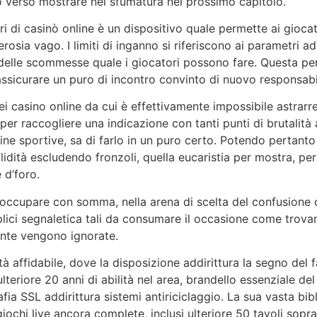
 verso mostrare nel sfumatura nel prossimo capitolo.
ori di casinò online è un dispositivo quale permette ai gioca
osia vago. I limiti di inganno si riferiscono ai parametri a
delle scommesse quale i giocatori possono fare. Questa pe
assicurare un puro di incontro convinto di nuovo responsabi
i casino online da cui è effettivamente impossibile astrarre
per raccogliere una indicazione con tanti punti di brutalità 
line sportive, sa di farlo in un puro certo. Potendo pertanto
olidità escludendo fronzoli, quella eucaristia per mostra, p
 d’foro.
occupare con somma, nella arena di scelta del confusione onl
lici segnaletica tali da consumare il occasione come trovan
nte vengono ignorate.
tà affidabile, dove la disposizione addirittura la segno de
teriore 20 anni di abilità nel area, brandello essenziale del 
fia SSL addirittura sistemi antiriciclaggio. La sua vasta bi
 giochi live ancora complete, inclusi ulteriore 50 tavoli sopr