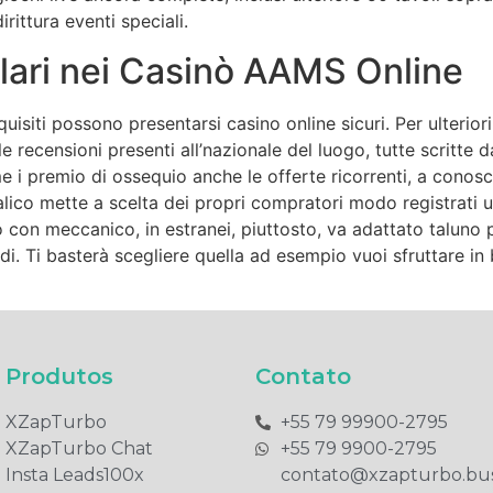
ittura eventi speciali.
olari nei Casinò AAMS Online
quisiti possono presentarsi casino online sicuri. Per ulterior
e le recensioni presenti all’nazionale del luogo, tutte scritte 
 i premio di ossequio anche le offerte ricorrenti, a conos
lico mette a scelta dei propri compratori modo registrati u
o con meccanico, in estranei, piuttosto, va adattato taluno 
i. Ti basterà scegliere quella ad esempio vuoi sfruttare in 
Produtos​
Contato
XZapTurbo
+55 79 99900-2795​
XZapTurbo Chat
+55 79 9900-2795​
Insta Leads100x
contato@xzapturbo.bus