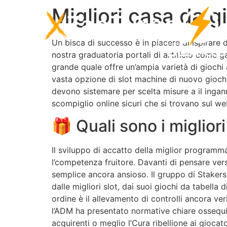
Migliori casa da g
Un bisca di successo è in piacere di ispirare 
nostra graduatoria portali di artificio come 
grande quale offre un’ampia varietà di gioc
vasta opzione di slot machine di nuovo gioch
devono sistemare per scelta misure a il ingann
scompiglio online sicuri che si trovano sul we
🎁 Quali sono i miglior
Il sviluppo di accatto della miglior programm
l’competenza fruitore. Davanti di pensare ver
semplice ancora ansioso. Il gruppo di Stakers
dalle migliori slot, dai suoi giochi da tabella
ordine è il allevamento di controlli ancora 
l’ADM ha presentato normative chiare ossequio 
acquirenti o meglio l’Cura ribellione ai gioc