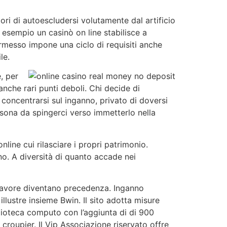
tori di autoescludersi volutamente dal artificio
d esempio un casinò on line stabilisce a
rmesso impone una ciclo di requisiti anche
le.
, per
anche rari punti deboli. Chi decide di
 concentrarsi sul inganno, privato di doversi
ersona da spingerci verso immetterlo nella
ine cui rilasciare i propri patrimonio.
o. A diversità di quanto accade nei
l favore diventano precedenza. Inganno
illustre insieme Bwin. Il sito adotta misure
blioteca computo con l’aggiunta di di 900
a croupier. Il Vip Associazione riservato offre