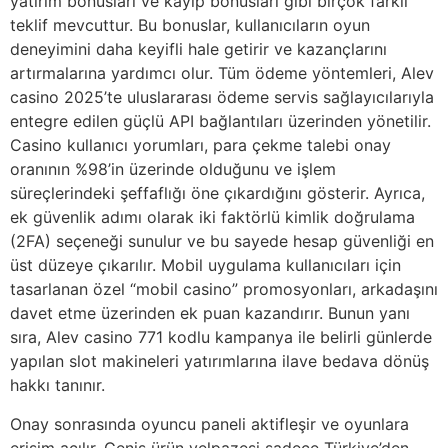
yatırım bonusları ve kayıp bonusları gibi birçok farklı
teklif mevcuttur. Bu bonuslar, kullanıcıların oyun
deneyimini daha keyifli hale getirir ve kazançlarını
artırmalarına yardımcı olur. Tüm ödeme yöntemleri, Alev
casino 2025’te uluslararası ödeme servis sağlayıcılarıyla
entegre edilen güçlü API bağlantıları üzerinden yönetilir.
Casino kullanıcı yorumları, para çekme talebi onay
oranının %98’in üzerinde olduğunu ve işlem
süreçlerindeki şeffaflığı öne çıkardığını gösterir. Ayrıca,
ek güvenlik adımı olarak iki faktörlü kimlik doğrulama
(2FA) seçeneği sunulur ve bu sayede hesap güvenliği en
üst düzeye çıkarılır. Mobil uygulama kullanıcıları için
tasarlanan özel “mobil casino” promosyonları, arkadaşını
davet etme üzerinden ek puan kazandırır. Bunun yanı
sıra, Alev casino 771 kodlu kampanya ile belirli günlerde
yapılan slot makineleri yatırımlarına ilave bedava dönüş
hakkı tanınır.
Onay sonrasında oyuncu paneli aktifleşir ve oyunlara
erişim açılır. Geniş ürün yelpazesi sadece Türkiye’den