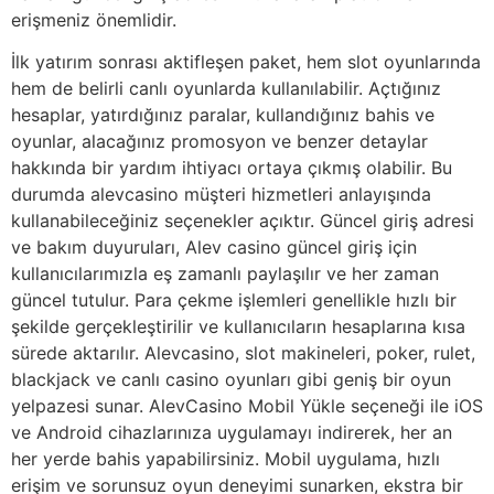
erişmeniz önemlidir.
İlk yatırım sonrası aktifleşen paket, hem slot oyunlarında
hem de belirli canlı oyunlarda kullanılabilir. Açtığınız
hesaplar, yatırdığınız paralar, kullandığınız bahis ve
oyunlar, alacağınız promosyon ve benzer detaylar
hakkında bir yardım ihtiyacı ortaya çıkmış olabilir. Bu
durumda alevcasino müşteri hizmetleri anlayışında
kullanabileceğiniz seçenekler açıktır. Güncel giriş adresi
ve bakım duyuruları, Alev casino güncel giriş için
kullanıcılarımızla eş zamanlı paylaşılır ve her zaman
güncel tutulur. Para çekme işlemleri genellikle hızlı bir
şekilde gerçekleştirilir ve kullanıcıların hesaplarına kısa
sürede aktarılır. Alevcasino, slot makineleri, poker, rulet,
blackjack ve canlı casino oyunları gibi geniş bir oyun
yelpazesi sunar. AlevCasino Mobil Yükle seçeneği ile iOS
ve Android cihazlarınıza uygulamayı indirerek, her an
her yerde bahis yapabilirsiniz. Mobil uygulama, hızlı
erişim ve sorunsuz oyun deneyimi sunarken, ekstra bir