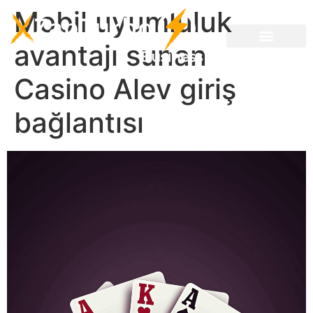
Mobil uyumluluk
avantajı sunan
Casino Alev giriş
bağlantısı