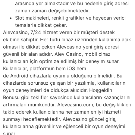
arasında yer almaktadır ve bu nedenle giriş adresi
zaman zaman değişebilmektedir.
Slot makineleri, renkli grafikler ve heyecan verici
temalarla dikkat çeker.
Alevcasino, 7/24 hizmet veren bir müşteri destek
ekibine sahiptir. Her türlü cihaz üzerinden kullanıma açık
olması ile dikkat çeken Alevcasino yeni giriş adresi
güvenli bir alan adıdır. Alev Casino, mobil cihaz
kullanıcıları için optimize edilmiş bir deneyim sunar.
Kullanıcılar, platformun hem iOS hem
de Android cihazlarla uyumlu olduğunu bilmelidir. Bu
cihazlarda sorunsuz çalışan bir yazılımla, kullanıcıların
oyun deneyimleri de oldukça akıcıdır. Hoşgeldin
Bonusu gibi teklifler sayesinde kullanıcıların kazançlarını
artırmaları mümkündür. Alevcasino.com, bu değişiklikleri
takip ederek kullanıcılarına her zaman en iyi hizmeti
sunmayı hedeflemektedir. Alevcasino güncel giriş,
kullanıcılarına güvenilir ve eğlenceli bir oyun deneyimi
sunar.