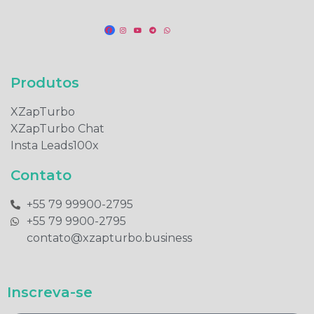
Produtos​
XZapTurbo
XZapTurbo Chat
Insta Leads100x
Contato
+55 79 99900-2795​
+55 79 9900-2795​
contato@xzapturbo.business
Inscreva-se