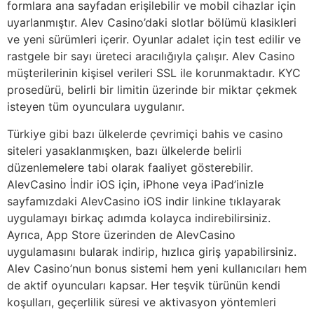
formlara ana sayfadan erişilebilir ve mobil cihazlar için
uyarlanmıştır. Alev Casino’daki slotlar bölümü klasikleri
ve yeni sürümleri içerir. Oyunlar adalet için test edilir ve
rastgele bir sayı üreteci aracılığıyla çalışır. Alev Casino
müşterilerinin kişisel verileri SSL ile korunmaktadır. KYC
prosedürü, belirli bir limitin üzerinde bir miktar çekmek
isteyen tüm oyunculara uygulanır.
Türkiye gibi bazı ülkelerde çevrimiçi bahis ve casino
siteleri yasaklanmışken, bazı ülkelerde belirli
düzenlemelere tabi olarak faaliyet gösterebilir.
AlevCasino İndir iOS için, iPhone veya iPad’inizle
sayfamızdaki AlevCasino iOS indir linkine tıklayarak
uygulamayı birkaç adımda kolayca indirebilirsiniz.
Ayrıca, App Store üzerinden de AlevCasino
uygulamasını bularak indirip, hızlıca giriş yapabilirsiniz.
Alev Casino’nun bonus sistemi hem yeni kullanıcıları hem
de aktif oyuncuları kapsar. Her teşvik türünün kendi
koşulları, geçerlilik süresi ve aktivasyon yöntemleri