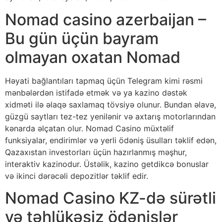
Nomad casino azerbaijan –
Bu gün üçün bayram
olmayan oxatan Nomad
Həyati bağlantıları tapmaq üçün Telegram kimi rəsmi
mənbələrdən istifadə etmək və ya kazino dəstək
xidməti ilə əlaqə saxlamaq tövsiyə olunur. Bundan əlavə,
güzgü saytları tez-tez yenilənir və axtarış motorlarından
kənarda əlçatan olur. Nomad Casino müxtəlif
funksiyalar, endirimlər və yerli ödəniş üsulları təklif edən,
Qazaxıstan investorları üçün hazırlanmış məşhur,
interaktiv kazinodur. Üstəlik, kazino getdikcə bonuslar
və ikinci dərəcəli depozitlər təklif edir.
Nomad Casino KZ-də sürətli
və təhlükəsiz ödənişlər