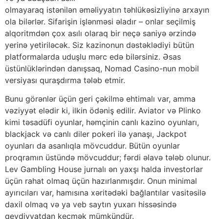
olmayaraq istənilən əməliyyatın təhlükəsizliyinə arxayın
ola bilərlər. Sifarişin işlənməsi əladır – onlar seçilmiş
alqoritmdən çox asılı olaraq bir neçə saniyə ərzində
yerinə yetiriləcək. Siz kazinonun dəstəklədiyi bütün
platformalarda uduşlu mərc edə bilərsiniz. Əsas
üstünlüklərindən danışsaq, Nomad Casino-nun mobil
versiyası quraşdırma tələb etmir.
Bunu görənlər üçün geri çəkilmə ehtimalı var, amma
vəziyyət elədir ki, ilkin ödəniş edilir. Aviator və Plinko
kimi təsadüfi oyunlar, həmçinin canlı kazino oyunları,
blackjack və canlı diler pokeri ilə yanaşı, Jackpot
oyunları da asanlıqla mövcuddur. Bütün oyunlar
proqramın üstündə mövcuddur; fərdi əlavə tələb olunur.
Lev Gambling House jurnalı ən yaxşı halda investorlar
üçün rahat olmaq üçün hazırlanmışdır. Onun minimal
ayırıcıları var, hamısına xəritədəki bağlantılar vasitəsilə
daxil olmaq və ya veb saytın yuxarı hissəsində
qeydiyyatdan keçmək mümkündür.