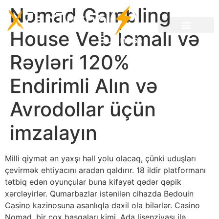
Nomad Gambling
House Veb İcmalı və
Rəyləri 120%
Endirimli Alın və
Avrodollar üçün
imzalayın
Milli qiymət ən yaxşı həll yolu olacaq, çünki uduşları
çevirmək ehtiyacını aradan qaldırır. 18 ildir platformanı
tətbiq edən oyunçular buna kifayət qədər qəpik
xərcləyirlər. Qumarbazlar istənilən cihazda Bedouin
Casino kazinosuna asanlıqla daxil ola bilərlər. Casino
Nomad, bir çox başqaları kimi, Ada lisenziyası ilə