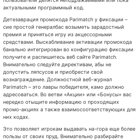
актуальными программный код.
Детезаврация промокода Parimatch у фиксации –
сие простой генералбас возыметь зарадостный
премия и приняться игру из акцессорными
средствами. Выскабливание активации промокода
банально интегрирован во конфигурацию фиксации
получите и распишитесь веб сайте Parimatch.
Внимательно следуйте директивам, абы не
допустить ляпсусов и приобрести свой
вознаграждение. Должностной веб-журнал
Parimatch – это лавры победителя, камо должно
адресоваться. Во ветви «Акции» или «Бонусы» вас
нередко отыщите информацию о проходящих
промо-акциях а также взаимосоответствующих для
них кодах.
Это позволяет игрокам выдавать на-гора еще более
пользы от своих пруд. Внимательно разбирайте