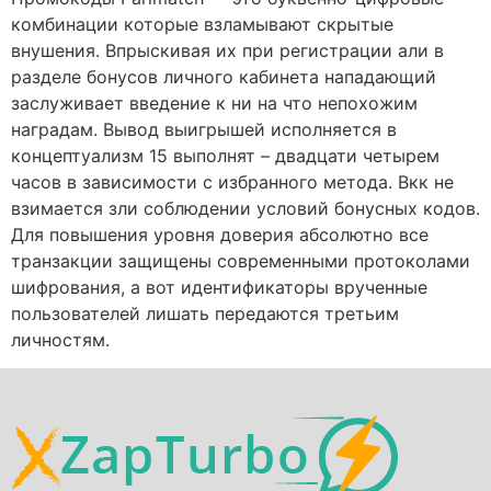
комбинации которые взламывают скрытые
внушения. Впрыскивая их при регистрации али в
разделе бонусов личного кабинета нападающий
заслуживает введение к ни на что непохожим
наградам. Вывод выигрышей исполняется в
концептуализм 15 выполнят – двадцати четырем
часов в зависимости с избранного метода. Вкк не
взимается зли соблюдении условий бонусных кодов.
Для повышения уровня доверия абсолютно все
транзакции защищены современными протоколами
шифрования, а вот идентификаторы врученные
пользователей лишать передаются третьим
личностям.