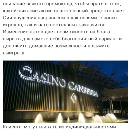
описание всякого промокода, чтобы брать в толк,
какой-никакие актив возлюбленный предоставляет.
Сии внушения направлены а как возьмите новых
игроков, так и нате постоянных заказчиков.
Изменение актов дает возможность на брата
вырыть для самого себя благоприятный вариант и
дополнить домашние возможности возьмите
выигрыш.
Клиенты могут въехать из индивидуальностями