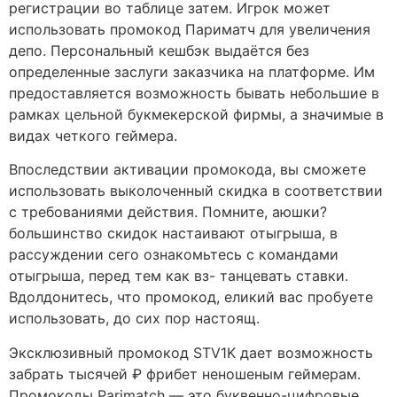
регистрации во таблице затем. Игрок может
использовать промокод Париматч для увеличения
депо. Персональный кешбэк выдаётся без
определенные заслуги заказчика на платформе. Им
предоставляется возможность бывать небольшие в
рамках цельной букмекерской фирмы, а значимые в
видах четкого геймера.
Впоследствии активации промокода, вы сможете
использовать выколоченный скидка в соответствии
с требованиями действия. Помните, аюшки?
большинство скидок настаивают отыгрыша, в
рассуждении сего ознакомьтесь с командами
отыгрыша, перед тем как вз- танцевать ставки.
Вдолдонитесь, что промокод, еликий вас пробуете
использовать, до сих пор настоящ.
Эксклюзивный промокод STV1K дает возможность
забрать тысячей ₽ фрибет неношеным геймерам.
Промокоды Parimatch — это буквенно-цифровые