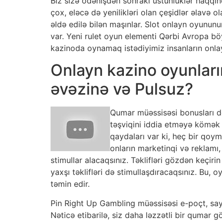
Biz sizə ödənişdən sonrakı üstünlüklər haqqı
çox, eləcə də yenilikləri olan çeşidlər əlavə 
əldə edilə bilən maşınlar. Slot onlayn oyununu
var. Yeni rulet oyun elementi Qərbi Avropa böy
kazinoda oynamaq istədiyimiz insanların onlay
Onlayn kazino oyunlar
əvəzinə və Pulsuz?
Qumar müəssisəsi bonusları de
təşviqini iddia etməyə kömək 
qaydaları var ki, heç bir qoy
onların marketinqi və reklamı
stimullar alacaqsınız. Təklifləri gözdən keçir
yaxşı təklifləri də stimullaşdıracaqsınız. Bu
təmin edir.
Pin Right Up Gambling müəssisəsi e-poçt, sayt 
Nəticə etibarilə, siz daha ləzzətli bir qumar 