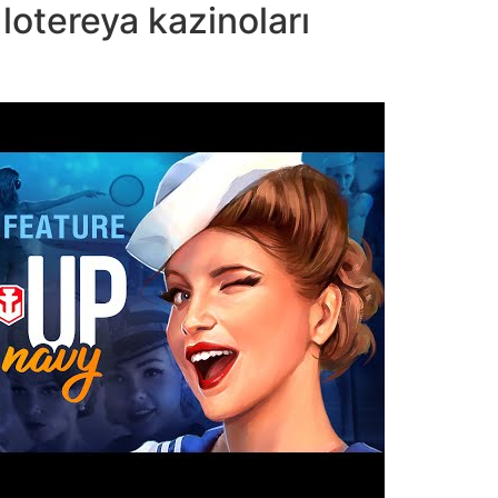
lotereya kazinoları