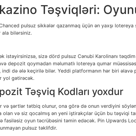
 kazino Təşviqləri: Oyun
Recursos
Funções
Sis
Chanced pulsuz sikkələr qazanmaq üçün ən yaxşı lotereya sa
ala bilərsiniz.
mək istəyirsinizsə, sizə dörd pulsuz Cənubi Karolinanı təqd
əlavə depozit qoymadan məlumatlı lotereya qumar müəssisəs
indi də ələ keçirilə bilər. Yeddi platformanın hər biri əlavə 
 yol gətirəcək.
pozit Təşviq Kodları yoxdur
ər və şərtlər tətbiq olunur, ona görə də onun verdiyini söy
 olan və siz qocalmış ən yeni iştirakçılar üçün bu təşviqi t
 fasiləsiz oyun təcrübəsini təmin edəcək. Pin Upwards Lo
lunmayan pulsuz təklifdir.