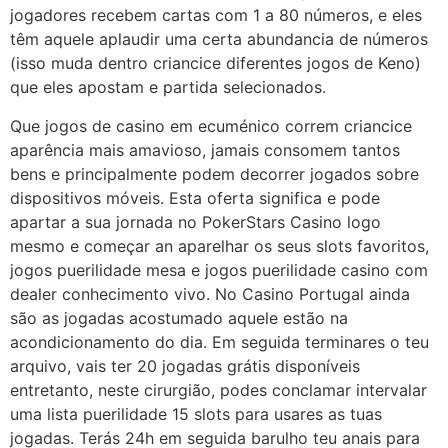
jogadores recebem cartas com 1 a 80 números, e eles
têm aquele aplaudir uma certa abundancia de números
(isso muda dentro criancice diferentes jogos de Keno)
que eles apostam e partida selecionados.
Que jogos de casino em ecuménico correm criancice
aparência mais amavioso, jamais consomem tantos
bens e principalmente podem decorrer jogados sobre
dispositivos móveis. Esta oferta significa e pode
apartar a sua jornada no PokerStars Casino logo
mesmo e começar an aparelhar os seus slots favoritos,
jogos puerilidade mesa e jogos puerilidade casino com
dealer conhecimento vivo. No Casino Portugal ainda
são as jogadas acostumado aquele estão na
acondicionamento do dia. Em seguida terminares o teu
arquivo, vais ter 20 jogadas grátis disponíveis
entretanto, neste cirurgião, podes conclamar intervalar
uma lista puerilidade 15 slots para usares as tuas
jogadas. Terás 24h em seguida barulho teu anais para