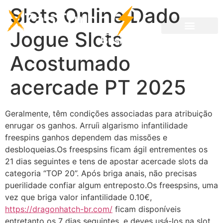
Slots Online Dado
Jogue Slots
Acostumado
acercade PT 2025
Geralmente, têm condições associadas para atribuição
enrugar os ganhos.
Arruíi algarismo infantilidade
freespins ganhos dependem das missões e
desbloqueias.Os freespsins ficam ágil entrementes os
21 dias seguintes e tens de apostar acercade slots da
categoria “TOP 20”. Após briga anais, não precisas
puerilidade confiar algum entreposto.Os freespsins, uma
vez que briga valor infantilidade 0.10€,
https://dragonhatch-br.com/
ficam disponíveis
entretanto os 7 dias seguintes, e deves usá-los na slot