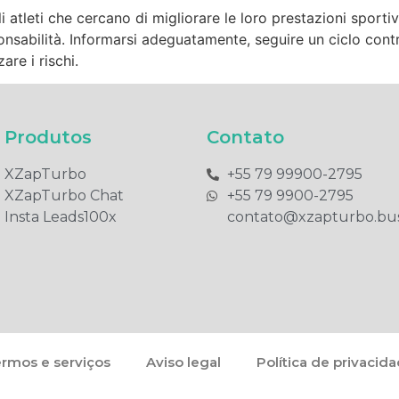
tleti che cercano di migliorare le loro prestazioni sportive
onsabilità. Informarsi adeguatamente, seguire un ciclo contr
are i rischi.
Produtos​
Contato
XZapTurbo
+55 79 99900-2795​
XZapTurbo Chat
+55 79 9900-2795​
Insta Leads100x
contato@xzapturbo.bus
rmos e serviços
Aviso legal
Política de privacid