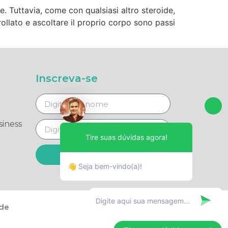
. Tuttavia, come con qualsiasi altro steroide,
ollato e ascoltare il proprio corpo sono passi
Inscreva-se
iness
Tire suas dúvidas agora!
Enviar
👋 Seja bem-vindo(a)!
ade