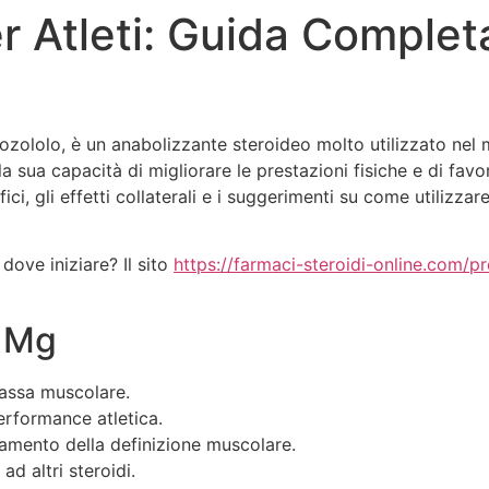
Atleti: Guida Completa 
Recursos
Funções
Sis
lolo, è un anabolizzante steroideo molto utilizzato nel mo
 sua capacità di migliorare le prestazioni fisiche e di fa
ici, gli effetti collaterali e i suggerimenti su come utiliz
ove iniziare? Il sito
https://farmaci-steroidi-online.com
0 Mg
massa muscolare.
erformance atletica.
amento della definizione muscolare.
ad altri steroidi.