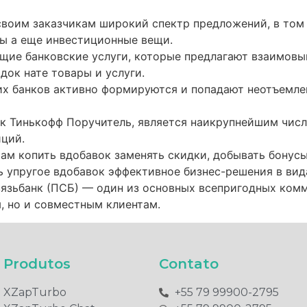
своим заказчикам широкий спектр предложений, в том
сы а еще инвестиционные вещи.
щие банковские услуги, которые предлагают взаимовы
док нате товары и услуги.
х банков активно формируются и попадают неотъемле
как Тинькофф Поручитель, является наикрупнейшим чи
ций.
м копить вдобавок заменять скидки, добывать бонусы
ь упругое вдобавок эффективное бизнес-решения в вид
язьбанк (ПСБ) — один из основных всепригодных ком
 но и совместным клиентам.
Produtos​
Contato
XZapTurbo
+55 79 99900-2795​