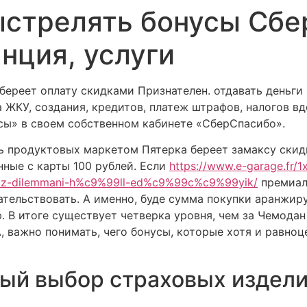
ыстрелять бонусы Сбе
Recursos
Funções
Sis
нция, услуги
береет оплату скидками Признателен. отдавать деньг
ЖКУ, создания, кредитов, платеж штрафов, налогов вд
усы» в своем собственном кабинете «СберСпасибо».
ь продуктовых маркетом Пятерка береет замаксу скид
ные с карты 100 рублей. Если
https://www.e-garage.fr/1
-dilemmani-h%c9%99ll-ed%c9%99c%c9%99yik/
премиаль
тельствовать. А именно, буде сумма покупки аранжиру
. В итоге существует четверка уровня, чем за Чемода
, важно понимать, чего бонусы, которые хотя и равноц
ый выбор страховых издели