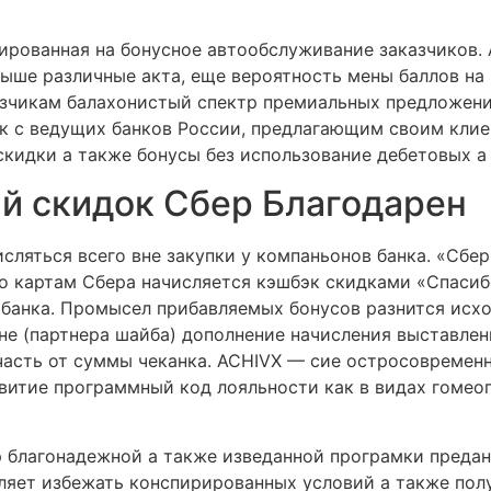
ированная на бонусное автообслуживание заказчиков.
выше различные акта, еще вероятность мены баллов на 
азчикам балахонистый спектр премиальных предложени
к с ведущих банков России, предлагающим своим клие
кидки а также бонусы без использование дебетовых а
й скидок Сбер Благодарен
числяться всего вне закупки у компаньонов банка. «Сб
по картам Сбера начисляется кэшбэк скидками «Спасиб
рбанка. Промысел прибавляемых бонусов разнится исхо
ане (партнера шайба) дополнение начисления выставле
 часть от суммы чеканка. ACHIVX — сие остросовреме
витие программный код лояльности как в видах гомеоп
 благонадежной а также изведанной програмки преданн
ляет избежать конспирированных условий а также пол