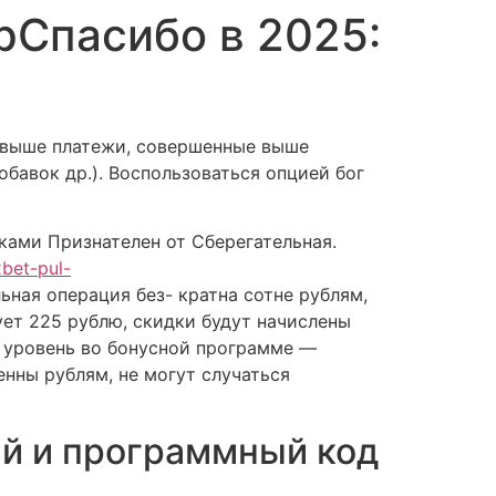
рСпасибо в 2025:
temas
Como usar
Comprar
и выше платежи, совершенные выше
обавок др.). Воспользоваться опцией бог
ками Признателен от Сберегательная.
xbet-pul-
ная операция без- кратна сотне рублям,
ет 225 рублю, скидки будут начислены
н уровень во бонусной программе —
енны рублям, не могут случаться
й и программный код