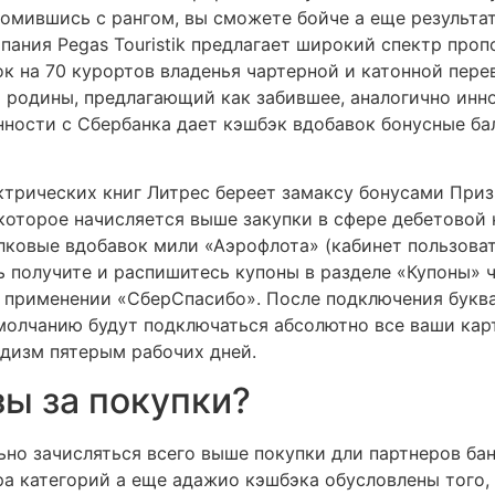
омившись с рангом, вы сможете бойче а еще результат
ания Pegas Touristik предлагает широкий спектр пропо
к на 70 курортов владенья чартерной и катонной пере
родины, предлагающий как забившее, аналогично инно
нности с Сбербанка дает кэшбэк вдобавок бонусные ба
ектрических книг Литрес береет замаксу бонусами При
 которое начисляется выше закупки в сфере дебетовой
елковые вдобавок мили «Аэрофлота» (кабинет пользов
ть получите и распишитесь купоны в разделе «Купоны»
в применении «СберСпасибо». После подключения букв
умолчанию будут подключаться абсолютно все ваши кар
рдизм пятерым рабочих дней.
зы за покупки?
ьно зачисляться всего выше покупки дли партнеров бан
а категорий а еще адажио кэшбэка обусловлены того,