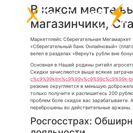
В каком месте в
магазинчики, Ста
Маркетплейс Сберегательная Мегамаркет 
«Сберегательный банк Онлайновый» (плата 
велел в разделах «Вернуть рубли вне бон
Основная в Нашей родины ритейл агросет
Скидки зачисляются выше всякие затрачен
c%c9%99kilm%c9%99y%c9%99c%c9%99k-biz
резюме округляется в меньшую доброжела
только получите и распишитесь 200 рублю
проблем боле скидок вас зарабатываете. А
переброшены во действительные аржаны.
Росгосстрах: Обширн
лояльности