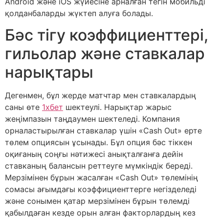
Android және iOS жүйесіне арналған тегін мобильді
қолданбаларды жүктеп алуға болады.
Бәс тігу коэффициенттері,
гильолар және ставкалар
нарықтары
Дегенмен, бұл жерде матчтар мен ставкалардың
саны өте
1хбет
шектеулі. Нарықтар жарыс
жеңімпазын таңдаумен шектеледі. Компания
орналастырылған ставкалар үшін «Cash Out» ерте
төлем опциясын ұсынады. Бұл опция бәс тіккен
оқиғаның соңғы нәтижесі анықталғанға дейін
ставканың балансын реттеуге мүмкіндік береді.
Мерзімінен бұрын жасалған «Cash Out» төлемінің
сомасы ағымдағы коэффициенттерге негізделеді
және сонымен қатар мерзімінен бұрын төлемді
қабылдаған кезде орын алған факторлардың кез