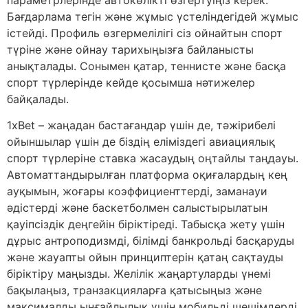
Бағдарлама тегін және жұмыс үстеліндегідей жұмыс
істейді. Профиль өзгермелілігі сіз ойнайтын спорт
түріне және ойнау тарихыңызға байланысты
анықталады. Сонымен қатар, теннисте және басқа
спорт түрлерінде кейде қосымша нәтижелер
байқалады.
1xBet – жаңадан бастағандар үшін де, тәжірибелі
ойыншылар үшін де біздің еліміздегі авиациялық
спорт түрлеріне ставка жасаудың оңтайлы таңдауы.
Автоматтандырылған платформа оқиғалардың кең
ауқымын, жоғары коэффициенттерді, заманауи
әдістерді және баскетболмен салыстырылатын
қауіпсіздік деңгейін біріктіреді. Табысқа жету үшін
дұрыс антроподизмді, білімді банкрольді басқаруды
және жауапты ойын принциптерін қатаң сақтауды
біріктіру маңызды. Желілік жаңартуларды үнемі
бақылаңыз, транзакцияларға қатысыңыз және
максималды ыңғайлылық үшін мобильді шешімдерді