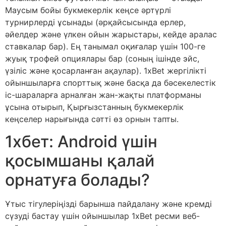
Маусым бойы букмекерлік кеңсе әртүрлі
турнирлерді ұсынады (әрқайсысында ерлер,
әйелдер және үлкен ойын жарыстары, кейде аралас
ставкалар бар). Ең танымал оқиғалар үшін 100-ге
жуық трофей опциялары бар (соның ішінде эйс,
үзіліс және қосарланған ақаулар). 1xBet жергілікті
ойыншыларға спорттық және басқа да бәсекелестік
іс-шараларға арналған жан-жақты платформаны
ұсына отырып, Қырғызстанның букмекерлік
кеңселер нарығында сәтті өз орнын тапты.
1хбет: Android үшін
қосымшаны қалай
орнатуға болады?
Ұтыс тігулеріңізді барынша пайдалану және кремді
сүзуді бастау үшін ойыншылар 1xBet ресми веб-