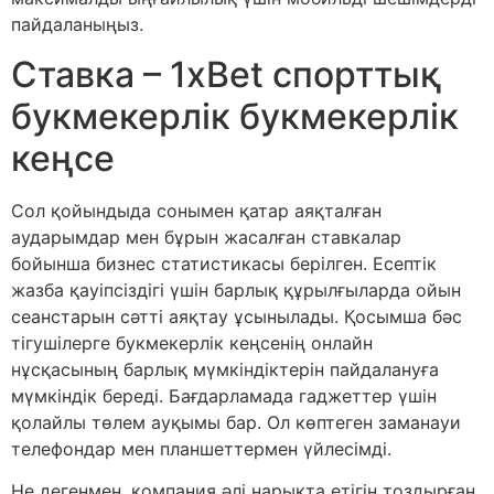
пайдаланыңыз.
Ставка – 1xBet спорттық
букмекерлік букмекерлік
кеңсе
Сол қойындыда сонымен қатар аяқталған
аударымдар мен бұрын жасалған ставкалар
бойынша бизнес статистикасы берілген. Есептік
жазба қауіпсіздігі үшін барлық құрылғыларда ойын
сеанстарын сәтті аяқтау ұсынылады. Қосымша бәс
тігушілерге букмекерлік кеңсенің онлайн
нұсқасының барлық мүмкіндіктерін пайдалануға
мүмкіндік береді. Бағдарламада гаджеттер үшін
қолайлы төлем ауқымы бар. Ол көптеген заманауи
телефондар мен планшеттермен үйлесімді.
Не дегенмен, компания әлі нарықта етігін тоздырған