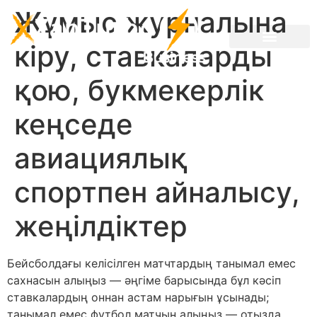
Жұмыс журналына
кіру, ставкаларды
қою, букмекерлік
кеңседе
авиациялық
спортпен айналысу,
жеңілдіктер
Бейсболдағы келісілген матчтардың танымал емес
сахнасын алыңыз — әңгіме барысында бұл кәсіп
ставкалардың оннан астам нарығын ұсынады;
танымал емес футбол матчын алыңыз — отызда.