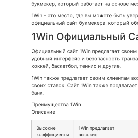
букмекер, который работает на основе ме
1Win – это место, где вы можете быть уве
официальный сайт букмекера, который обе
1Win Официальный С
Официальный сайт 1Win предлагает своим
удобный интерфейс и безопасность транза
хоккей, баскетбол, теннис и другие.
1Win также предлагает своим клиентам во
своих ставок. Сайт 1Win также предлагае
банк.
Преимущества 1Win
Описание
Высокие
1Win предлагает
коэффициенты
высокие