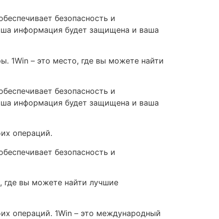
обеспечивает безопасность и
 ваша информация будет защищена и ваша
ы. 1Win – это место, где вы можете найти
обеспечивает безопасность и
 ваша информация будет защищена и ваша
оих операций.
обеспечивает безопасность и
о, где вы можете найти лучшие
оих операций. 1Win – это международный