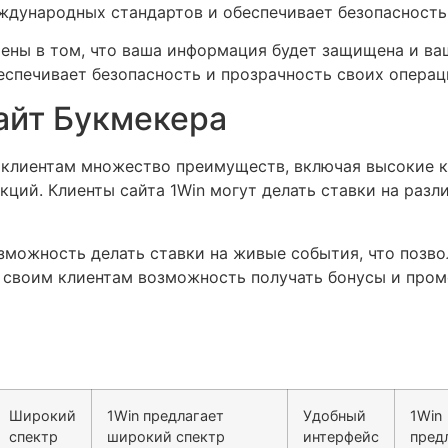
ждународных стандартов и обеспечивает безопасность
рены в том, что ваша информация будет защищена и ваш
спечивает безопасность и прозрачность своих операц
айт Букмекера
 клиентам множество преимуществ, включая высокие к
кций. Клиенты сайта 1Win могут делать ставки на разл
зможность делать ставки на живые события, что позв
т своим клиентам возможность получать бонусы и пром
Широкий
1Win предлагает
Удобный
1Win
спектр
широкий спектр
интерфейс
пред