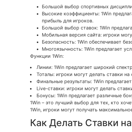
Большой выбор спортивных дисциплин:
Высокие коэффициенты: 1Win предлаг
прибыль для игроков.
Большой выбор ставок: 1Win предлага
Мобильная версия сайта: игроки могу
Безопасность: 1Win обеспечивает бе
Многоязычность: 1Win предлагает усл
Функции 1Win:
Линии: 1Win предлагает широкий спектр
Тоталы: игроки могут делать ставки на 
Финальные результаты: 1Win предлагает
Live-ставки: игроки могут делать ставк
Бонусы: 1Win предлагает различные бон
1Win – это лучший выбор для тех, кто хо
1Win, игроки могут получать максимально
Как Делать Ставки н