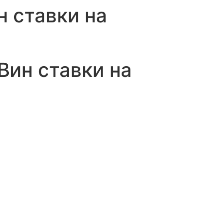
 ставки на
temas
Como usar
Comprar
Вин ставки на