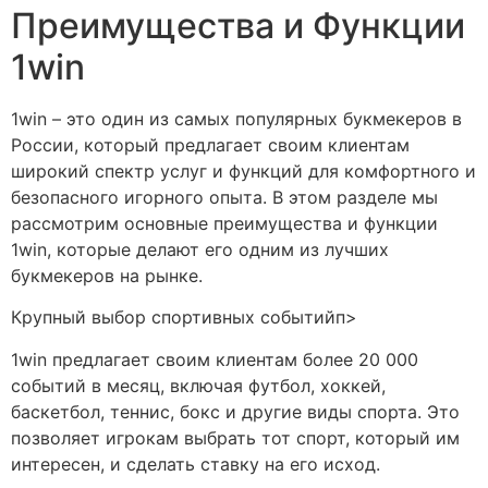
Преимущества и Функции
1win
1win – это один из самых популярных букмекеров в
России, который предлагает своим клиентам
широкий спектр услуг и функций для комфортного и
безопасного игорного опыта. В этом разделе мы
рассмотрим основные преимущества и функции
1win, которые делают его одним из лучших
букмекеров на рынке.
Крупный выбор спортивных событийп>
1win предлагает своим клиентам более 20 000
событий в месяц, включая футбол, хоккей,
баскетбол, теннис, бокс и другие виды спорта. Это
позволяет игрокам выбрать тот спорт, который им
интересен, и сделать ставку на его исход.