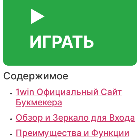
▶️
ИГРАТЬ
Содержимое
1win Официальный Сайт
Букмекера
Обзор и Зеркало для Входа
Преимущества и Функции