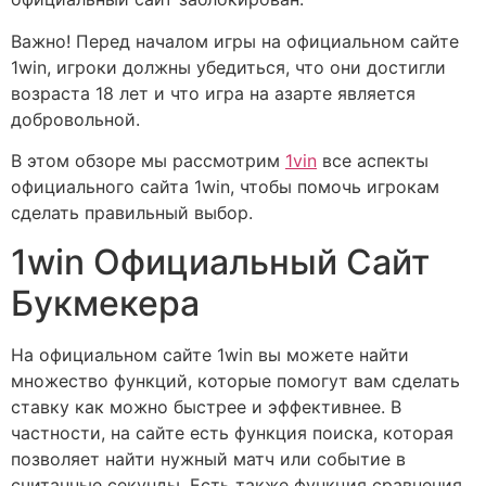
Важно! Перед началом игры на официальном сайте
1win, игроки должны убедиться, что они достигли
возраста 18 лет и что игра на азарте является
добровольной.
В этом обзоре мы рассмотрим
1vin
все аспекты
официального сайта 1win, чтобы помочь игрокам
сделать правильный выбор.
1win Официальный Сайт
Букмекера
На официальном сайте 1win вы можете найти
множество функций, которые помогут вам сделать
ставку как можно быстрее и эффективнее. В
частности, на сайте есть функция поиска, которая
позволяет найти нужный матч или событие в
считанные секунды. Есть также функция сравнения