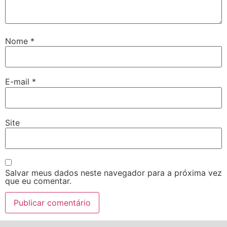
Nome
*
E-mail
*
Site
Salvar meus dados neste navegador para a próxima vez
que eu comentar.