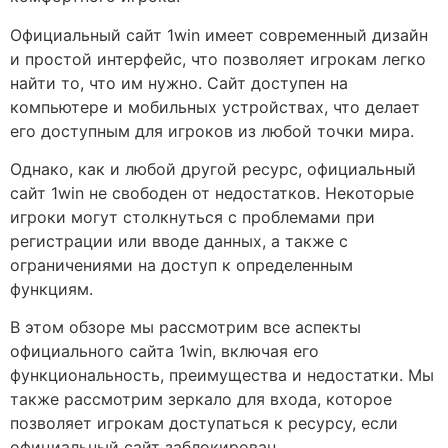
Официальный сайт 1win имеет современный дизайн
и простой интерфейс, что позволяет игрокам легко
найти то, что им нужно. Сайт доступен на
компьютере и мобильных устройствах, что делает
его доступным для игроков из любой точки мира.
Однако, как и любой другой ресурс, официальный
сайт 1win не свободен от недостатков. Некоторые
игроки могут столкнуться с проблемами при
регистрации или вводе данных, а также с
ограничениями на доступ к определенным
функциям.
В этом обзоре мы рассмотрим все аспекты
официального сайта 1win, включая его
функциональность, преимущества и недостатки. Мы
также рассмотрим зеркало для входа, которое
позволяет игрокам доступаться к ресурсу, если
официальный сайт заблокирован.