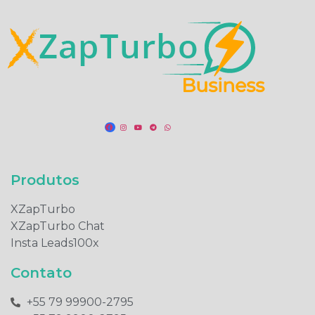
Produtos​
XZapTurbo
XZapTurbo Chat
Insta Leads100x
Contato
+55 79 99900-2795​