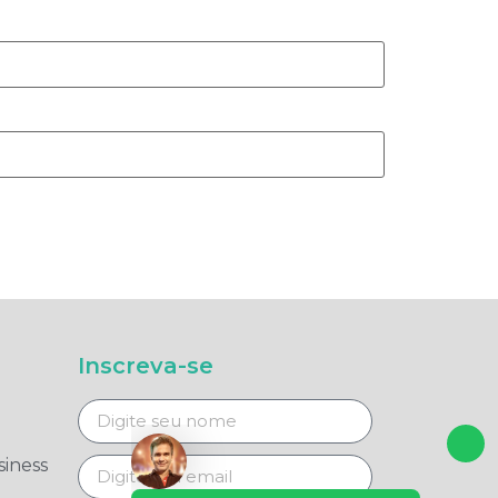
Inscreva-se
iness
Tire suas dúvidas agora!