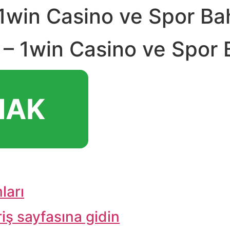
 1win Casino ve Spor Ba
Recursos
Funções
Sis
 – 1win Casino ve Spor B
MAK
ları
riş sayfasına gidin