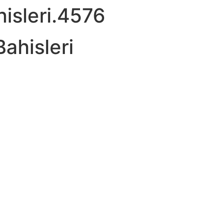
hisleri.4576
temas
Como usar
Comprar
ahisleri