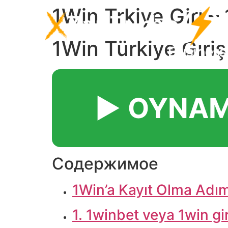
1Win Trkiye Giri –
1Win Türkiye Giriş
▶️ OYNA
Содержимое
1Win’a Kayıt Olma Adım
1. 1winbet veya 1win gi