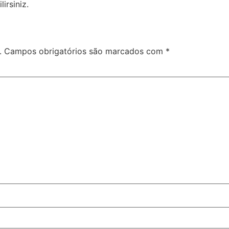
irsiniz.
.
Campos obrigatórios são marcados com
*