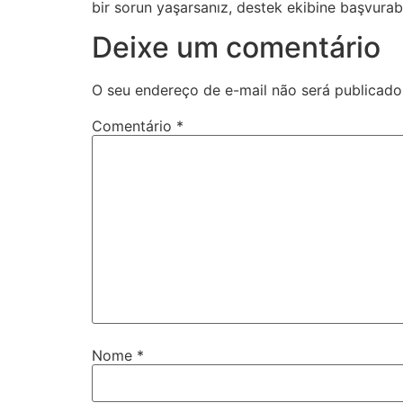
bir sorun yaşarsanız, destek ekibine başvurabil
Deixe um comentário
O seu endereço de e-mail não será publicado
Comentário
*
Nome
*