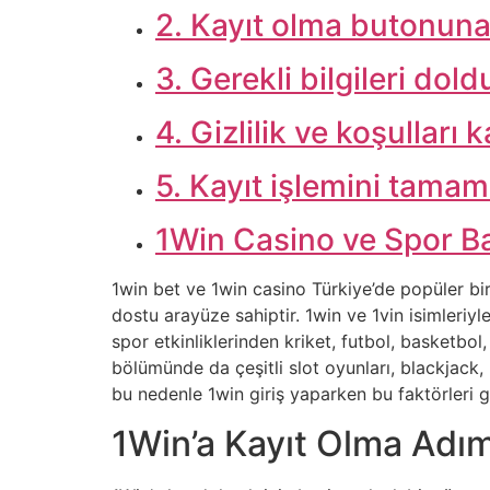
2. Kayıt olma butonuna 
3. Gerekli bilgileri dol
4. Gizlilik ve koşulları 
5. Kayıt işlemini tamam
1Win Casino ve Spor Bah
1win bet ve 1win casino Türkiye’de popüler bir
dostu arayüze sahiptir. 1win ve 1vin isimleriyl
spor etkinliklerinden kriket, futbol, basketbol,
bölümünde da çeşitli slot oyunları, blackjack, 
bu nedenle 1win giriş yaparken bu faktörleri
1Win’a Kayıt Olma Adım