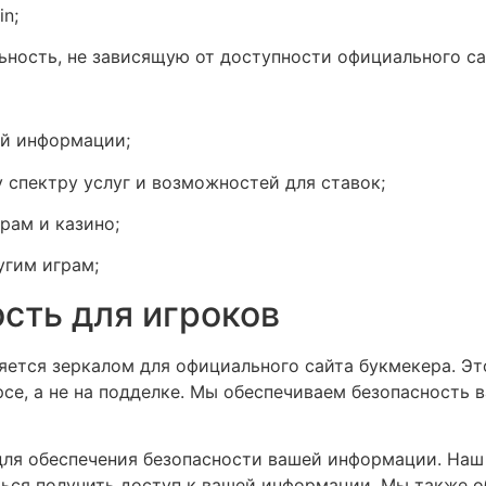
n;
ность, не зависящую от доступности официального са
ей информации;
 спектру услуг и возможностей для ставок;
рам и казино;
угим играм;
сть для игроков
ляется зеркалом для официального сайта букмекера. Эт
рсе, а не на подделке. Мы обеспечиваем безопасность
ля обеспечения безопасности вашей информации. Наш 
ься получить доступ к вашей информации. Мы также о