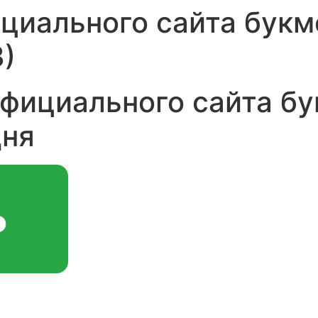
ициального сайта бук
Recursos
Funções
Sis
3)
официального сайта бу
дня
Ь