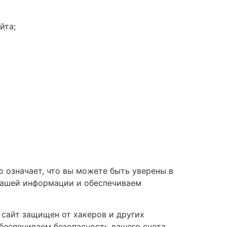
йта;
о означает, что вы можете быть уверены в
 вашей информации и обеспечиваем
сайт защищен от хакеров и других
беспечиваем безопасность вашего счета,