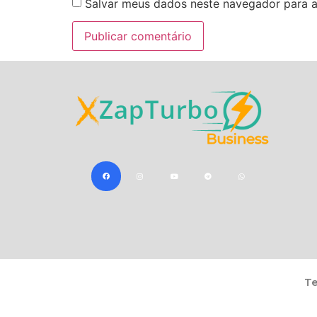
Salvar meus dados neste navegador para a
Te