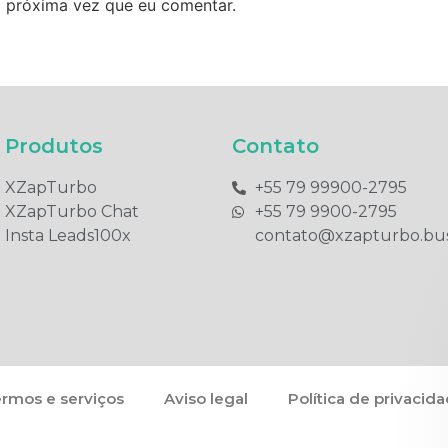
 próxima vez que eu comentar.
Produtos​
Contato
XZapTurbo
+55 79 99900-2795​
XZapTurbo Chat
+55 79 9900-2795​
Insta Leads100x
contato@xzapturbo.bus
rmos e serviços
Aviso legal
Política de privacid