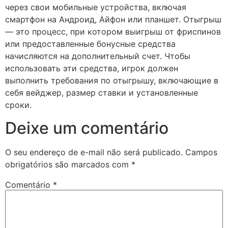
через свои мобильные устройства, включая
смартфон на Андроид, Айфон или планшет. Отыгрыш
— это процесс, при котором выигрыш от фриспинов
или предоставленные бонусные средства
начисляются на дополнительный счет. Чтобы
использовать эти средства, игрок должен
выполнить требования по отыгрышу, включающие в
себя вейджер, размер ставки и установленные
сроки.
Deixe um comentário
O seu endereço de e-mail não será publicado.
Campos
obrigatórios são marcados com
*
Comentário
*