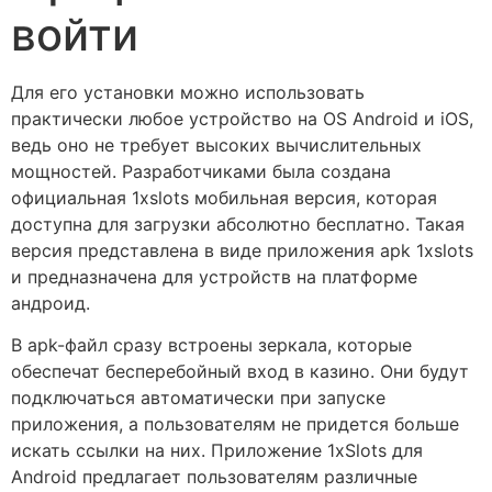
войти
Для его установки можно использовать
практически любое устройство на OS Android и iOS,
ведь оно не требует высоких вычислительных
мощностей. Разработчиками была создана
официальная 1xslots мобильная версия, которая
доступна для загрузки абсолютно бесплатно. Такая
версия представлена в виде приложения apk 1xslots
и предназначена для устройств на платформе
андроид.
В apk-файл сразу встроены зеркала, которые
обеспечат бесперебойный вход в казино. Они будут
подключаться автоматически при запуске
приложения, а пользователям не придется больше
искать ссылки на них. Приложение 1xSlots для
Android предлагает пользователям различные