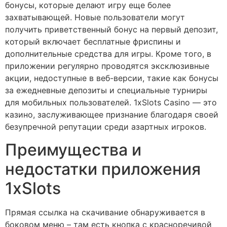
бонусы, которые делают игру еще более
захватывающей. Новые пользователи могут
получить приветственный бонус на первый депозит,
который включает бесплатные фриспины и
дополнительные средства для игры. Кроме того, в
приложении регулярно проводятся эксклюзивные
акции, недоступные в веб-версии, такие как бонусы
за ежедневные депозиты и специальные турниры
для мобильных пользователей. 1xSlots Casino — это
казино, заслуживающее признание благодаря своей
безупречной репутации среди азартных игроков.
Преимущества и
недостатки приложения
1xSlots
Прямая ссылка на скачивание обнаруживается в
боковом меню – там есть кнопка с красноречивой