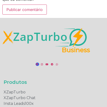
Produtos​
XZapTurbo
XZapTurbo Chat
Insta Leads100x