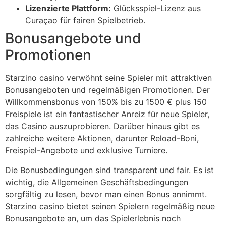
Lizenzierte Plattform:
Glücksspiel-Lizenz aus
Curaçao für fairen Spielbetrieb.
Bonusangebote und
Promotionen
Starzino casino verwöhnt seine Spieler mit attraktiven
Bonusangeboten und regelmäßigen Promotionen. Der
Willkommensbonus von 150% bis zu 1500 € plus 150
Freispiele ist ein fantastischer Anreiz für neue Spieler,
das Casino auszuprobieren. Darüber hinaus gibt es
zahlreiche weitere Aktionen, darunter Reload-Boni,
Freispiel-Angebote und exklusive Turniere.
Die Bonusbedingungen sind transparent und fair. Es ist
wichtig, die Allgemeinen Geschäftsbedingungen
sorgfältig zu lesen, bevor man einen Bonus annimmt.
Starzino casino bietet seinen Spielern regelmäßig neue
Bonusangebote an, um das Spielerlebnis noch