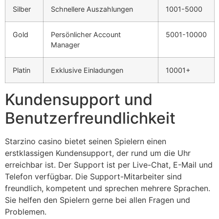
Silber
Schnellere Auszahlungen
1001-5000
Gold
Persönlicher Account
5001-10000
Manager
Platin
Exklusive Einladungen
10001+
Kundensupport und
Benutzerfreundlichkeit
Starzino casino bietet seinen Spielern einen
erstklassigen Kundensupport, der rund um die Uhr
erreichbar ist. Der Support ist per Live-Chat, E-Mail und
Telefon verfügbar. Die Support-Mitarbeiter sind
freundlich, kompetent und sprechen mehrere Sprachen.
Sie helfen den Spielern gerne bei allen Fragen und
Problemen.