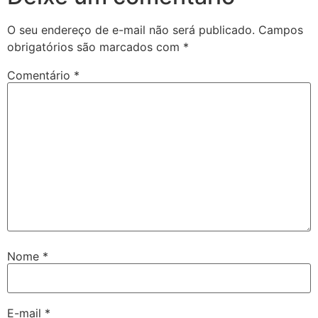
O seu endereço de e-mail não será publicado.
Campos
obrigatórios são marcados com
*
Comentário
*
Nome
*
E-mail
*