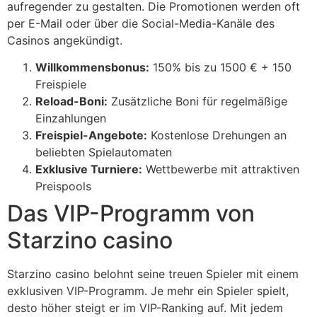
aufregender zu gestalten. Die Promotionen werden oft
per E-Mail oder über die Social-Media-Kanäle des
Casinos angekündigt.
Willkommensbonus:
150% bis zu 1500 € + 150
Freispiele
Reload-Boni:
Zusätzliche Boni für regelmäßige
Einzahlungen
Freispiel-Angebote:
Kostenlose Drehungen an
beliebten Spielautomaten
Exklusive Turniere:
Wettbewerbe mit attraktiven
Preispools
Das VIP-Programm von
Starzino casino
Starzino casino belohnt seine treuen Spieler mit einem
exklusiven VIP-Programm. Je mehr ein Spieler spielt,
desto höher steigt er im VIP-Ranking auf. Mit jedem