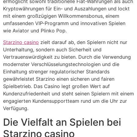
ermöglicht sowohl traditionelle Fiat-Währungen als auch
Kryptowährungen für Ein- und Auszahlungen und lockt
mit einem großzügigen Willkommensbonus, einem
umfassenden VIP-Programm und innovativen Spielen
wie Aviator und Plinko Pop.
Starzino casino
zielt darauf ab, den Spielern nicht nur
Unterhaltung, sondern auch Sicherheit und
Vertrauenswürdigkeit zu bieten. Durch die Verwendung
modernster Verschlüsselungstechnologien und die
Einhaltung strenger regulatorischer Standards
gewährleistet Starzino einen sicheren und fairen
Spielbetrieb. Das Casino legt großen Wert auf
Kundenzufriedenheit und steht seinen Spielern mit einem
engagierten Kundensupportteam rund um die Uhr zur
Verfügung.
Die Vielfalt an Spielen bei
Starzino casino