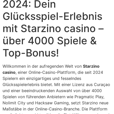
2024: Dein
Glücksspiel-Erlebnis
mit Starzino casino –
über 4000 Spiele &
Top-Bonus!
Willkommen in der aufregenden Welt von
Starzino
casino
, einer Online-Casino-Plattform, die seit 2024
Spielern ein einzigartiges und fesselndes
Glücksspielerlebnis bietet. Mit einer Lizenz aus Curaçao
und einer beeindruckenden Auswahl von über 4000
Spielen von führenden Anbietern wie Pragmatic Play,
Nolimit City und Hacksaw Gaming, setzt Starzino neue
Maßstäbe in der Online-Casino-Branche. Die Plattform