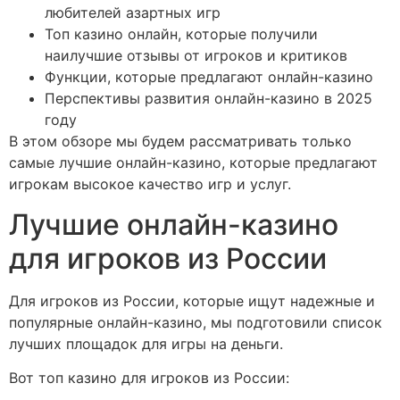
любителей азартных игр
Топ казино онлайн, которые получили
наилучшие отзывы от игроков и критиков
Функции, которые предлагают онлайн-казино
Перспективы развития онлайн-казино в 2025
году
В этом обзоре мы будем рассматривать только
самые лучшие онлайн-казино, которые предлагают
игрокам высокое качество игр и услуг.
Лучшие онлайн-казино
для игроков из России
Для игроков из России, которые ищут надежные и
популярные онлайн-казино, мы подготовили список
лучших площадок для игры на деньги.
Вот топ казино для игроков из России: