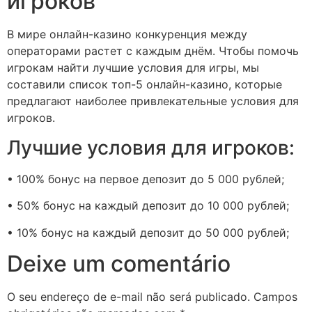
игроков
В мире онлайн-казино конкуренция между
операторами растет с каждым днём. Чтобы помочь
игрокам найти лучшие условия для игры, мы
составили список топ-5 онлайн-казино, которые
предлагают наиболее привлекательные условия для
игроков.
Лучшие условия для игроков:
• 100% бонус на первое депозит до 5 000 рублей;
• 50% бонус на каждый депозит до 10 000 рублей;
• 10% бонус на каждый депозит до 50 000 рублей;
Deixe um comentário
O seu endereço de e-mail não será publicado.
Campos