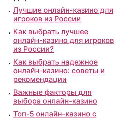
Лучшие онлайн-казино для
игроков из России
Как выбрать лучшее
онлайн-казино для игроков
из России?
Как выбрать надежное
онлайн-казино: советы и
рекомендации
Важные факторы для
выбора онлайн-казино
Топ-5 онлайн-казино с