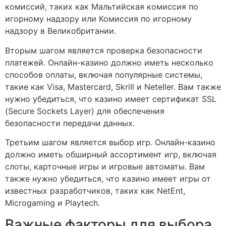
комиссий, таких как Мальтийская комиссия по
игорному надзору или Комиссия по игорному
надзору в Великобритании.
Вторым шагом является проверка безопасности
платежей. Онлайн-казино должно иметь несколько
способов оплаты, включая популярные системы,
такие как Visa, Mastercard, Skrill и Neteller. Вам также
нужно убедиться, что казино имеет сертификат SSL
(Secure Sockets Layer) для обеспечения
безопасности передачи данных.
Третьим шагом является выбор игр. Онлайн-казино
должно иметь обширный ассортимент игр, включая
слоты, карточные игры и игровые автоматы. Вам
также нужно убедиться, что казино имеет игры от
известных разработчиков, таких как NetEnt,
Microgaming и Playtech.
Важные факторы для выбора