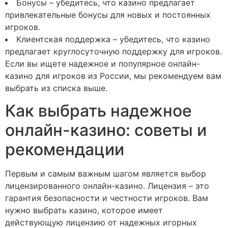
Бонусы – убедитесь, что казино предлагает
привлекательные бонусы для новых и постоянных
игроков.
Клиентская поддержка – убедитесь, что казино
предлагает круглосуточную поддержку для игроков.
Если вы ищете надежное и популярное онлайн-
казино для игроков из России, мы рекомендуем вам
выбрать из списка выше.
Как выбрать надежное
онлайн-казино: советы и
рекомендации
Первым и самым важным шагом является выбор
лицензированного онлайн-казино. Лицензия – это
гарантия безопасности и честности игроков. Вам
нужно выбрать казино, которое имеет
действующую лицензию от надежных игорных