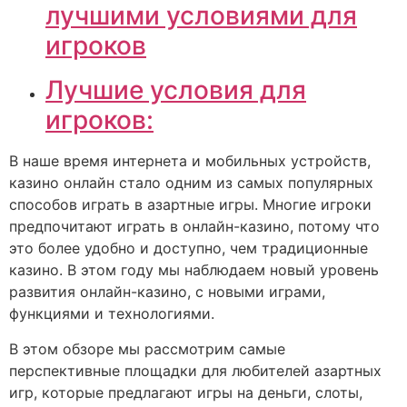
лучшими условиями для
игроков
Лучшие условия для
игроков:
В наше время интернета и мобильных устройств,
казино онлайн стало одним из самых популярных
способов играть в азартные игры. Многие игроки
предпочитают играть в онлайн-казино, потому что
это более удобно и доступно, чем традиционные
казино. В этом году мы наблюдаем новый уровень
развития онлайн-казино, с новыми играми,
функциями и технологиями.
В этом обзоре мы рассмотрим самые
перспективные площадки для любителей азартных
игр, которые предлагают игры на деньги, слоты,