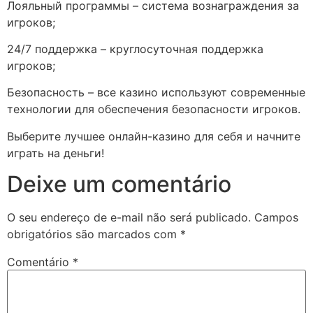
Лояльный программы – система вознаграждения за
игроков;
24/7 поддержка – круглосуточная поддержка
игроков;
Безопасность – все казино используют современные
технологии для обеспечения безопасности игроков.
Выберите лучшее онлайн-казино для себя и начните
играть на деньги!
Deixe um comentário
O seu endereço de e-mail não será publicado.
Campos
obrigatórios são marcados com
*
Comentário
*