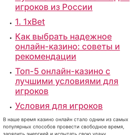
игроков из России
1. 1xBet
Как выбрать надежное
онлайн-казино: советы и
рекомендации
Топ-5 онлайн-казино с
лучшими условиями для
игроков
Условия для игроков
В наше время казино онлайн стало одним из самых
популярных способов провести свободное время,
зарядить энергией и испытать свою удачу.