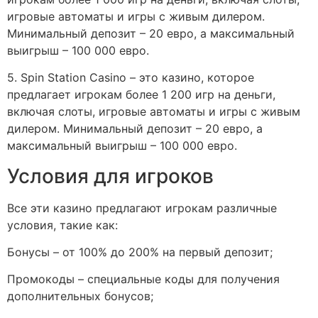
игровые автоматы и игры с живым дилером.
Минимальный депозит – 20 евро, а максимальный
выигрыш – 100 000 евро.
5. Spin Station Casino – это казино, которое
предлагает игрокам более 1 200 игр на деньги,
включая слоты, игровые автоматы и игры с живым
дилером. Минимальный депозит – 20 евро, а
максимальный выигрыш – 100 000 евро.
Условия для игроков
Все эти казино предлагают игрокам различные
условия, такие как:
Бонусы – от 100% до 200% на первый депозит;
Промокоды – специальные коды для получения
дополнительных бонусов;