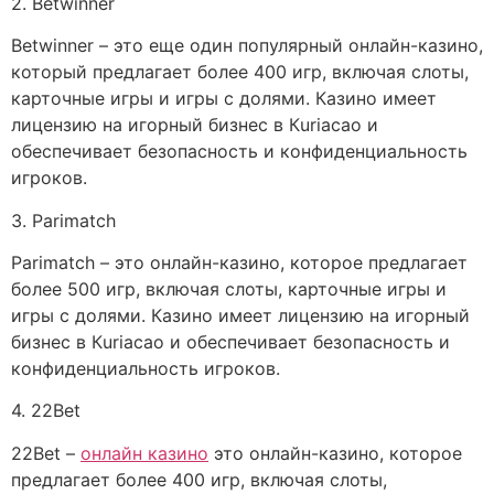
2. Betwinner
Betwinner – это еще один популярный онлайн-казино,
который предлагает более 400 игр, включая слоты,
карточные игры и игры с долями. Казино имеет
лицензию на игорный бизнес в Кuriacao и
обеспечивает безопасность и конфиденциальность
игроков.
3. Parimatch
Parimatch – это онлайн-казино, которое предлагает
более 500 игр, включая слоты, карточные игры и
игры с долями. Казино имеет лицензию на игорный
бизнес в Кuriacao и обеспечивает безопасность и
конфиденциальность игроков.
4. 22Bet
22Bet –
онлайн казино
это онлайн-казино, которое
предлагает более 400 игр, включая слоты,