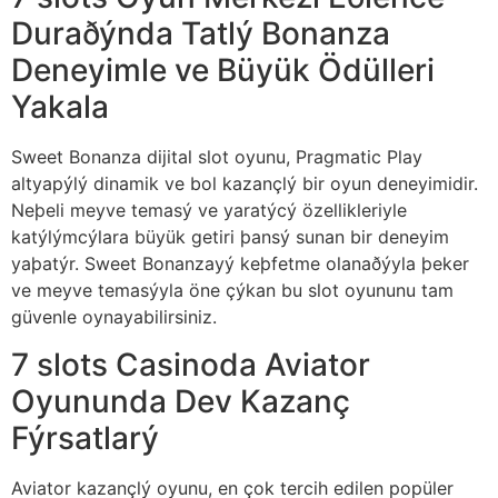
Duraðýnda Tatlý Bonanza
Deneyimle ve Büyük Ödülleri
Yakala
Sweet Bonanza dijital slot oyunu, Pragmatic Play
altyapýlý dinamik ve bol kazançlý bir oyun deneyimidir.
Neþeli meyve temasý ve yaratýcý özellikleriyle
katýlýmcýlara büyük getiri þansý sunan bir deneyim
yaþatýr. Sweet Bonanzayý keþfetme olanaðýyla þeker
ve meyve temasýyla öne çýkan bu slot oyununu tam
güvenle oynayabilirsiniz.
7 slots Casinoda Aviator
Oyununda Dev Kazanç
Fýrsatlarý
Aviator kazançlý oyunu, en çok tercih edilen popüler