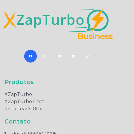
Produtos​
XZapTurbo
XZapTurbo Chat
Insta Leads100x
Contato
+55 79 99900-2795​