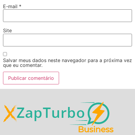
E-mail
*
Site
Salvar meus dados neste navegador para a próxima vez
que eu comentar.