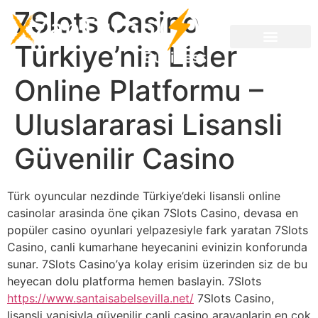
7Slots Casino
Türkiye’nin Lider
Online Platformu –
Uluslararasi Lisansli
Güvenilir Casino
Türk oyuncular nezdinde Türkiye’deki lisansli online
casinolar arasinda öne çikan 7Slots Casino, devasa en
popüler casino oyunlari yelpazesiyle fark yaratan 7Slots
Casino, canli kumarhane heyecanini evinizin konforunda
sunar. 7Slots Casino’ya kolay erisim üzerinden siz de bu
heyecan dolu platforma hemen baslayin. 7Slots
https://www.santaisabelsevilla.net/
7Slots Casino,
lisansli yapisiyla güvenilir canli casino arayanlarin en çok