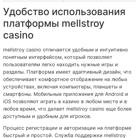
Удобство использования
платформы mellstroy
casino
mellstroy casino отличается удобным и интуитивно
понятным интерфейсом, который позволяет
пользователям легко находить нужные игры и
разделы. Платформа имеет адаптивный дизайн, что
обеспечивает комфортное отображение на любых
устройствах, включая компьютеры, планшеты и
смартфоны. Мобильные приложения для Android и
iOS позволяют играть в казино в любом месте и в
любое время, что делает mellstroy casino еще более
доступным и удобным для игроков.
Процесс регистрации и авторизации на платформе
быстрый и простой. Служба поддержки mellstroy