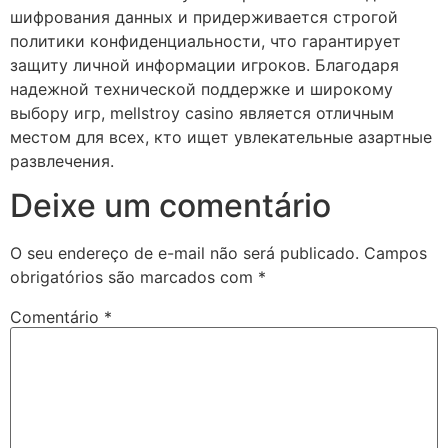
шифрования данных и придерживается строгой
политики конфиденциальности, что гарантирует
защиту личной информации игроков. Благодаря
надежной технической поддержке и широкому
выбору игр, mellstroy casino является отличным
местом для всех, кто ищет увлекательные азартные
развлечения.
Deixe um comentário
O seu endereço de e-mail não será publicado.
Campos
obrigatórios são marcados com
*
Comentário
*