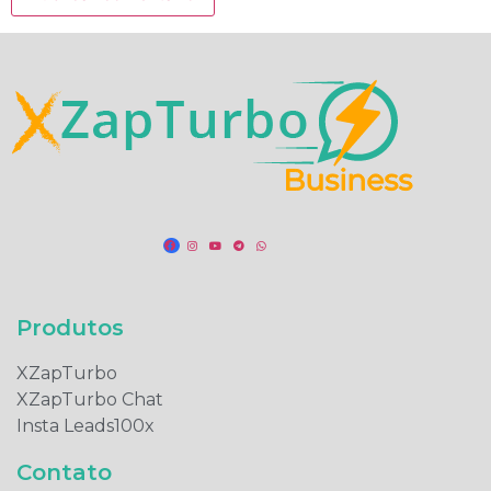
Produtos​
XZapTurbo
XZapTurbo Chat
Insta Leads100x
Contato