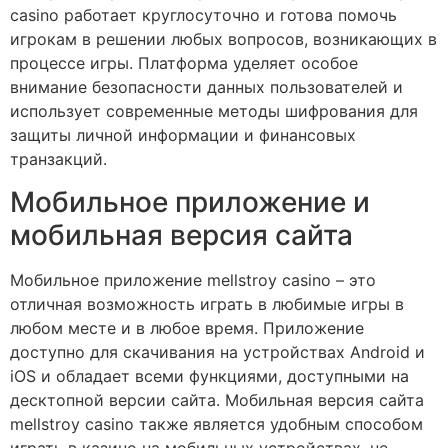
casino работает круглосуточно и готова помочь
игрокам в решении любых вопросов, возникающих в
процессе игры. Платформа уделяет особое
внимание безопасности данных пользователей и
использует современные методы шифрования для
защиты личной информации и финансовых
транзакций.
Мобильное приложение и
мобильная версия сайта
Мобильное приложение mellstroy casino – это
отличная возможность играть в любимые игры в
любом месте и в любое время. Приложение
доступно для скачивания на устройствах Android и
iOS и обладает всеми функциями, доступными на
десктопной версии сайта. Мобильная версия сайта
mellstroy casino также является удобным способом
играть в казино на мобильных устройствах, не