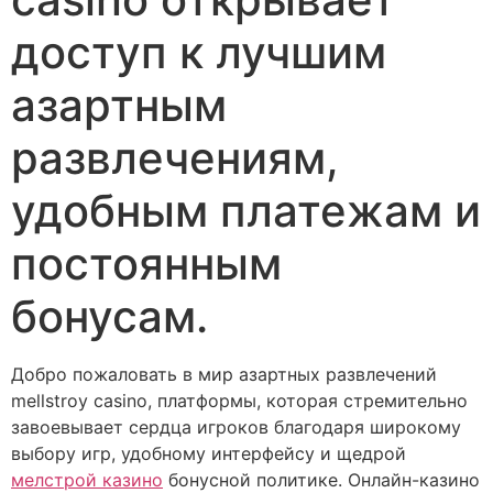
доступ к лучшим
азартным
развлечениям,
удобным платежам и
постоянным
бонусам.
Добро пожаловать в мир азартных развлечений
mellstroy casino, платформы, которая стремительно
завоевывает сердца игроков благодаря широкому
выбору игр, удобному интерфейсу и щедрой
мелстрой казино
бонусной политике. Онлайн-казино