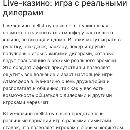
Live-казино: игра с реальными
дилерами
Live-казино mellstroy casino – это уникальная
возможность испытать атмосферу настоящего
казино, не выходя из дома. Игроки могут играть в
рулетку, блэкджек, баккару, покер и другие
популярные игры с живыми дилерами, которые
ведут трансляцию в режиме реального времени.
Это создает эффект присутствия и позволяет
ощутить все волнение и азарт настоящей игры.
Атмосфера в live-казино очень дружелюбна и
располагает к общению, так как у вас есть
возможность общаться с дилерами и другими
игроками через чат.
В live-казино mellstroy casino представлены
различные вариации игр с разными лимитами
ставок, что позволяет игрокам с любым бюджетом