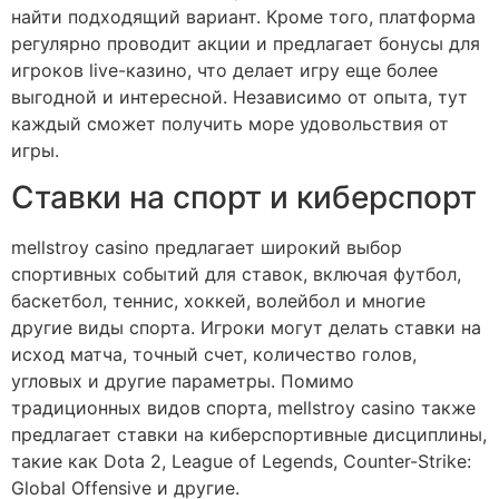
найти подходящий вариант. Кроме того, платформа
регулярно проводит акции и предлагает бонусы для
игроков live-казино, что делает игру еще более
выгодной и интересной. Независимо от опыта, тут
каждый сможет получить море удовольствия от
игры.
Ставки на спорт и киберспорт
mellstroy casino предлагает широкий выбор
спортивных событий для ставок, включая футбол,
баскетбол, теннис, хоккей, волейбол и многие
другие виды спорта. Игроки могут делать ставки на
исход матча, точный счет, количество голов,
угловых и другие параметры. Помимо
традиционных видов спорта, mellstroy casino также
предлагает ставки на киберспортивные дисциплины,
такие как Dota 2, League of Legends, Counter-Strike:
Global Offensive и другие.