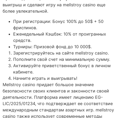
выигрыш и сделают игру на mellstroy casino еще
более увлекательной.
При регистрации: Бонус 100% до 50$ + 50
фриспинов.
Еженедельный Кэшбэк: 10% от проигранных
средств.
Турниры: Призовой фонд до 10 000$.
Зарегистрируйтесь на сайте mellstroy casino.
Пополните свой счет на минимальную сумму.
Активируйте приветственный бонус в личном
кабинете.
Начните играть и выигрывать!
Мellstroy casino придает большое значение
безопасности своих клиентов и законности своей
деятельности. Платформа имеет лицензию EG-
LIC/2025/01234, что подтверждает ее соответствие
международным стандартам азартных игр. mellstroy
casino также использует современные методы