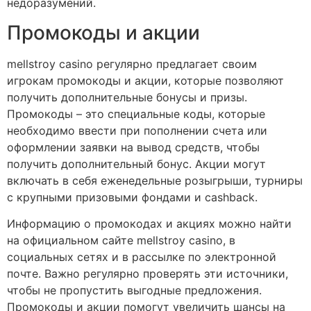
недоразумений.
Промокоды и акции
mellstroy casino регулярно предлагает своим
игрокам промокоды и акции, которые позволяют
получить дополнительные бонусы и призы.
Промокоды – это специальные коды, которые
необходимо ввести при пополнении счета или
оформлении заявки на вывод средств, чтобы
получить дополнительный бонус. Акции могут
включать в себя еженедельные розыгрыши, турниры
с крупными призовыми фондами и cashback.
Информацию о промокодах и акциях можно найти
на официальном сайте mellstroy casino, в
социальных сетях и в рассылке по электронной
почте. Важно регулярно проверять эти источники,
чтобы не пропустить выгодные предложения.
Промокоды и акции помогут увеличить шансы на