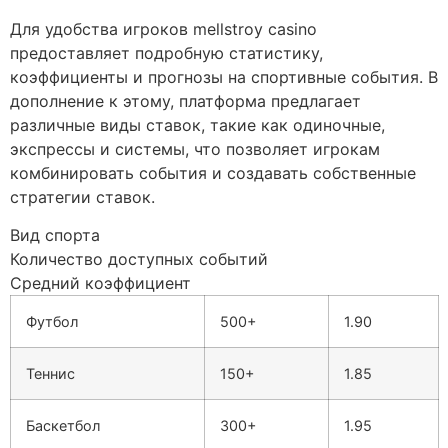
Для удобства игроков mellstroy casino
предоставляет подробную статистику,
коэффициенты и прогнозы на спортивные события. В
дополнение к этому, платформа предлагает
различные виды ставок, такие как одиночные,
экспрессы и системы, что позволяет игрокам
комбинировать события и создавать собственные
стратегии ставок.
Вид спорта
Количество доступных событий
Средний коэффициент
Футбол
500+
1.90
Теннис
150+
1.85
Баскетбол
300+
1.95