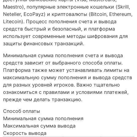
Maestro), популярные электронные кошельки (Skrill,
Neteller, EcoPayz) и криптовалюты (Bitcoin, Ethereum,
Litecoin). Процесс пополнения счета и вывода
средств быстрый и безопасный, и платформа
использует современные методы шифрования для
защиты финансовых транзакций.
Минимальная сумма пополнения счета и вывода
средств зависит от выбранного способа оплаты.
Платформа также может устанавливать лимиты на
максимальную сумму пополнения и вывода средств
для разных уровней игроков. Важно тщательно
ознакомиться с правилами и условиями платежей,
прежде чем делать транзакцию.
Способ оплаты
Минимальная сумма пополнения
Максимальная сумма вывода
Скорость вывода