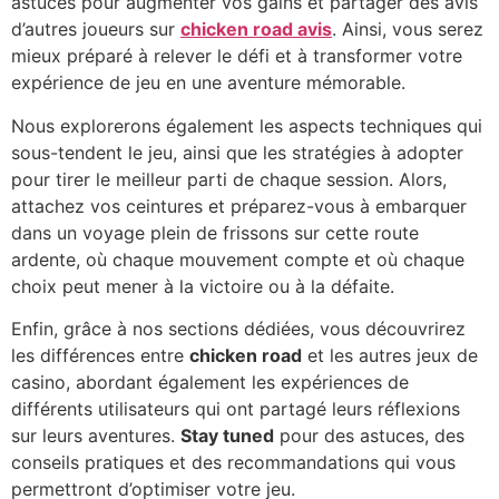
astuces pour augmenter vos gains et partager des avis
d’autres joueurs sur
chicken road avis
. Ainsi, vous serez
mieux préparé à relever le défi et à transformer votre
expérience de jeu en une aventure mémorable.
Nous explorerons également les aspects techniques qui
sous-tendent le jeu, ainsi que les stratégies à adopter
pour tirer le meilleur parti de chaque session. Alors,
attachez vos ceintures et préparez-vous à embarquer
dans un voyage plein de frissons sur cette route
ardente, où chaque mouvement compte et où chaque
choix peut mener à la victoire ou à la défaite.
Enfin, grâce à nos sections dédiées, vous découvrirez
les différences entre
chicken road
et les autres jeux de
casino, abordant également les expériences de
différents utilisateurs qui ont partagé leurs réflexions
sur leurs aventures.
Stay tuned
pour des astuces, des
conseils pratiques et des recommandations qui vous
permettront d’optimiser votre jeu.