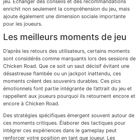
jeu. Échanger des conseils et des recommandations
enrichit non seulement la compréhension du jeu, mais
ajoute également une dimension sociale importante
pour les joueurs.
Les meilleurs moments de jeu
D’après les retours des utilisateurs, certains moments
sont considérés comme marquants lors des sessions de
Chicken Road. Que ce soit un saut décisif évitant une
désastreuse flambée ou un jackpot inattendu, ces
moments créent des souvenirs durables. Ces pics
émotionnels font partie intégrante de l’attrait du jeu et
rappellent aux joueurs pourquoi ils retournent encore et
encore à Chicken Road.
Des stratégies spécifiques émergent souvent autour de
ces moments critiques. Élaborer des tactiques pour
intégrer ces expériences dans le gameplay peut
renforcer votre position en tant que joueur. Les