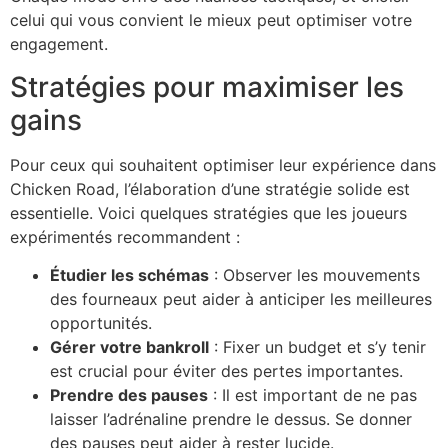
celui qui vous convient le mieux peut optimiser votre
engagement.
Stratégies pour maximiser les
gains
Pour ceux qui souhaitent optimiser leur expérience dans
Chicken Road, l’élaboration d’une stratégie solide est
essentielle. Voici quelques stratégies que les joueurs
expérimentés recommandent :
Étudier les schémas
: Observer les mouvements
des fourneaux peut aider à anticiper les meilleures
opportunités.
Gérer votre bankroll
: Fixer un budget et s’y tenir
est crucial pour éviter des pertes importantes.
Prendre des pauses
: Il est important de ne pas
laisser l’adrénaline prendre le dessus. Se donner
des pauses peut aider à rester lucide.