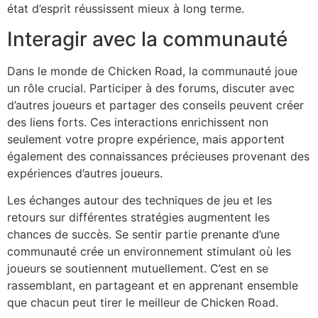
état d’esprit réussissent mieux à long terme.
Interagir avec la communauté
Dans le monde de Chicken Road, la communauté joue
un rôle crucial. Participer à des forums, discuter avec
d’autres joueurs et partager des conseils peuvent créer
des liens forts. Ces interactions enrichissent non
seulement votre propre expérience, mais apportent
également des connaissances précieuses provenant des
expériences d’autres joueurs.
Les échanges autour des techniques de jeu et les
retours sur différentes stratégies augmentent les
chances de succès. Se sentir partie prenante d’une
communauté crée un environnement stimulant où les
joueurs se soutiennent mutuellement. C’est en se
rassemblant, en partageant et en apprenant ensemble
que chacun peut tirer le meilleur de Chicken Road.