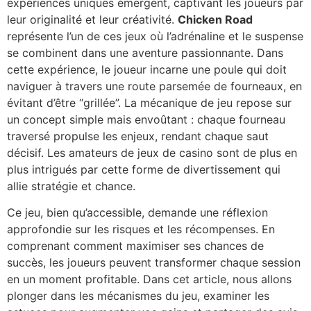
expériences uniques émergent, captivant les joueurs par
leur originalité et leur créativité.
Chicken Road
représente l’un de ces jeux où l’adrénaline et le suspense
se combinent dans une aventure passionnante. Dans
cette expérience, le joueur incarne une poule qui doit
naviguer à travers une route parsemée de fourneaux, en
évitant d’être “grillée”. La mécanique de jeu repose sur
un concept simple mais envoûtant : chaque fourneau
traversé propulse les enjeux, rendant chaque saut
décisif. Les amateurs de jeux de casino sont de plus en
plus intrigués par cette forme de divertissement qui
allie stratégie et chance.
Ce jeu, bien qu’accessible, demande une réflexion
approfondie sur les risques et les récompenses. En
comprenant comment maximiser ses chances de
succès, les joueurs peuvent transformer chaque session
en un moment profitable. Dans cet article, nous allons
plonger dans les mécanismes du jeu, examiner les