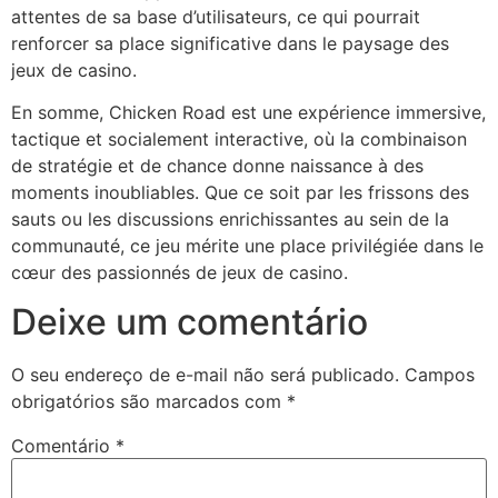
attentes de sa base d’utilisateurs, ce qui pourrait
renforcer sa place significative dans le paysage des
jeux de casino.
En somme, Chicken Road est une expérience immersive,
tactique et socialement interactive, où la combinaison
de stratégie et de chance donne naissance à des
moments inoubliables. Que ce soit par les frissons des
sauts ou les discussions enrichissantes au sein de la
communauté, ce jeu mérite une place privilégiée dans le
cœur des passionnés de jeux de casino.
Deixe um comentário
O seu endereço de e-mail não será publicado.
Campos
obrigatórios são marcados com
*
Comentário
*