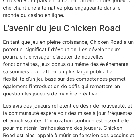
Chicken Road parvient à capter l’attention des joueurs
cherchant une alternative plus engageante dans le
monde du casino en ligne.
L’avenir du jeu Chicken Road
En tant que jeu en pleine croissance, Chicken Road a un
potentiel significatif d’évolution. Les développeurs
pourraient envisager d’ajouter de nouvelles
fonctionnalités, jeux bonus ou même des événements
saisonniers pour attirer un plus large public. La
flexibilité d’un jeu basé sur des compétences permet
également l’introduction de défis qui remettent en
question les joueurs de manière créative.
Les avis des joueurs reflètent ce désir de nouveauté, et
la communauté espère voir des mises à jour fréquentes
et enrichissantes. L’innovation continue est essentielle
pour maintenir l’enthousiasme des joueurs. Chicken
Road est ainsi appelé à mûrir en fonction des besoins et