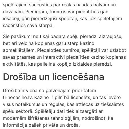
spēlētājiem sacensties par reālas naudas balvām un
dāvanām. Piemēram, turnīros var piedalīties gan
iesācēji, gan pieredzējuši spēlētāji, kas liek spēlētājiem
sacensties savā starpā.
Šie pasākumi ne tikai padara spēļu pieredzi aizraujošu,
bet arī veicina kopienas garu starp kazino
apmeklētājiem. Piedaloties turnīros, spēlētāji var uzlabot
savas prasmes un interaktīvi piedalīties kazino kopienas
aktivitātēs, kas palielina kopējo izklaides pieredzi.
Drošība un licencēšana
Drošība ir viena no galvenajām prioritātēm
trinocasino.lv. Kazino ir pilnībā licencēts, un tas ievēro
visus noteikumus un regulas, kas attiecas uz tiešsaistes
spēļu sektorā. Spēlētāju dati tiek aizsargāti ar
modernām šifrēšanas tehnoloģijām, nodrošinot, ka
informācija paliek privāta un droša.