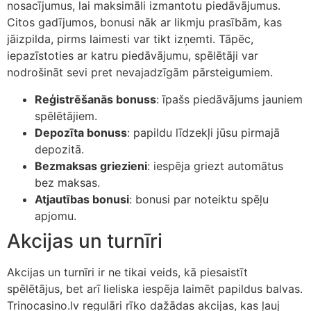
nosacījumus, lai maksimāli izmantotu piedāvājumus.
Citos gadījumos, bonusi nāk ar likmju prasībām, kas
jāizpilda, pirms laimesti var tikt izņemti. Tāpēc,
iepazīstoties ar katru piedāvājumu, spēlētāji var
nodrošināt sevi pret nevajadzīgām pārsteigumiem.
Reģistrēšanās bonuss
: īpašs piedāvājums jauniem
spēlētājiem.
Depozīta bonuss
: papildu līdzekļi jūsu pirmajā
depozitā.
Bezmaksas griezieni
: iespēja griezt automātus
bez maksas.
Atjautības bonusi
: bonusi par noteiktu spēļu
apjomu.
Akcijas un turnīri
Akcijas un turnīri ir ne tikai veids, kā piesaistīt
spēlētājus, bet arī lieliska iespēja laimēt papildus balvas.
Trinocasino.lv regulāri rīko dažādas akcijas, kas ļauj