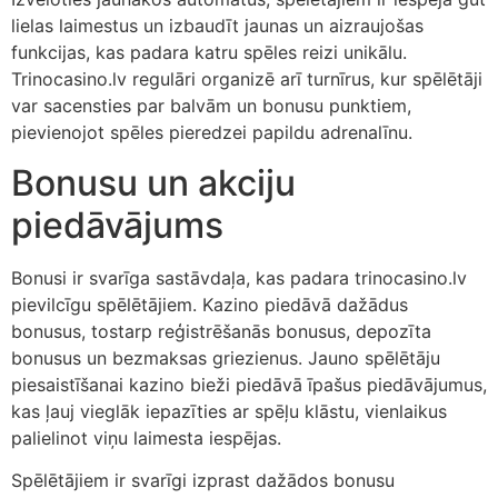
lielas laimestus un izbaudīt jaunas un aizraujošas
funkcijas, kas padara katru spēles reizi unikālu.
Trinocasino.lv regulāri organizē arī turnīrus, kur spēlētāji
var sacensties par balvām un bonusu punktiem,
pievienojot spēles pieredzei papildu adrenalīnu.
Bonusu un akciju
piedāvājums
Bonusi ir svarīga sastāvdaļa, kas padara trinocasino.lv
pievilcīgu spēlētājiem. Kazino piedāvā dažādus
bonusus, tostarp reģistrēšanās bonusus, depozīta
bonusus un bezmaksas griezienus. Jauno spēlētāju
piesaistīšanai kazino bieži piedāvā īpašus piedāvājumus,
kas ļauj vieglāk iepazīties ar spēļu klāstu, vienlaikus
palielinot viņu laimesta iespējas.
Spēlētājiem ir svarīgi izprast dažādos bonusu