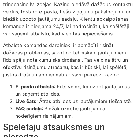
trinocasino.lv izceļas. Kazino piedāvā dažādus kontaktu
veidus, tostarp e-pasta, tiešo ziņojumu pakalpojumu un
biežāk uzdoto jautājumu sadaļu. Klientu apkalpošanas
komanda ir pieejama 24/7, lai nodrošinātu, ka spēlētāji
var saņemt atbalstu, kad vien tas nepieciešams.
Atbalsta komandas darbinieki ir apmācīti risināt
dažādas problēmas, sākot no tehniskām jautājumiem
līdz spēļu noteikumu skaidrošanai. Tas veicina ātru un
efektīvu risinājumu atrašanu, kas ir būtiski, lai spēlētāji
justos droši un apmierināti ar savu pieredzi kazino.
E-pasta atbalsts
: Ērts veids, kā uzdot jautājumus
un saņemt atbildes.
Live čats
: Ātras atbildes uz jautājumiem tiešsaistē.
FAQ sadaļa
: Biežāk uzdotie jautājumi ar
noderīgiem risinājumiem.
Spēlētāju atsauksmes un
pieredze