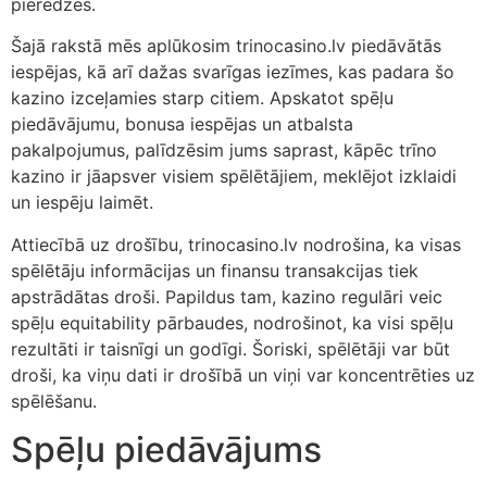
pieredzes.
Šajā rakstā mēs aplūkosim trinocasino.lv piedāvātās
iespējas, kā arī dažas svarīgas iezīmes, kas padara šo
kazino izceļamies starp citiem. Apskatot spēļu
piedāvājumu, bonusa iespējas un atbalsta
pakalpojumus, palīdzēsim jums saprast, kāpēc trīno
kazino ir jāapsver visiem spēlētājiem, meklējot izklaidi
un iespēju laimēt.
Attiecībā uz drošību, trinocasino.lv nodrošina, ka visas
spēlētāju informācijas un finansu transakcijas tiek
apstrādātas droši. Papildus tam, kazino regulāri veic
spēļu equitability pārbaudes, nodrošinot, ka visi spēļu
rezultāti ir taisnīgi un godīgi. Šoriski, spēlētāji var būt
droši, ka viņu dati ir drošībā un viņi var koncentrēties uz
spēlēšanu.
Spēļu piedāvājums