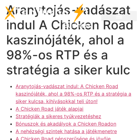
Aranytojás-vadászat
indul A Chicken Road
kaszinójáték, ahol a
98%-os RTP és a
stratégia a siker kulc
Aranytojás-vadászat indul: A Chicken Road
kaszinójáték, ahol a 98%-os RTP és a stratégia a
siker kulcsa, kihívásokkal teli úton!
A Chicken Road játék alapjai
Stratégiák a sikeres tyúkvezetéshez
Bónuszok és akadályok a Chicken Roadon
A nehézségi szintek hatása a játékmenetre
A Chicken Road népszerűsége és jövője