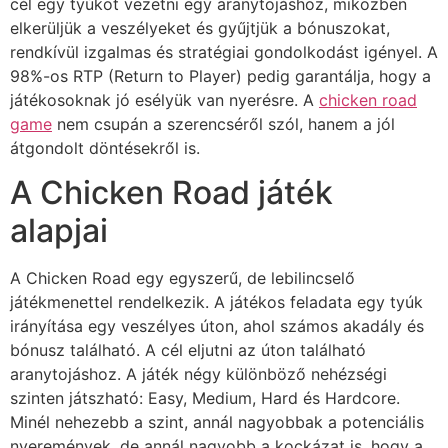
cél egy tyúkot vezetni egy aranytojáshoz, miközben
elkerüljük a veszélyeket és gyűjtjük a bónuszokat,
rendkívül izgalmas és stratégiai gondolkodást igényel. A
98%-os RTP (Return to Player) pedig garantálja, hogy a
játékosoknak jó esélyük van nyerésre. A
chicken road
game
nem csupán a szerencséről szól, hanem a jól
átgondolt döntésekről is.
A Chicken Road játék
alapjai
A Chicken Road egy egyszerű, de lebilincselő
játékmenettel rendelkezik. A játékos feladata egy tyúk
irányítása egy veszélyes úton, ahol számos akadály és
bónusz található. A cél eljutni az úton található
aranytojáshoz. A játék négy különböző nehézségi
szinten játszható: Easy, Medium, Hard és Hardcore.
Minél nehezebb a szint, annál nagyobbak a potenciális
nyeremények, de annál nagyobb a kockázat is, hogy a