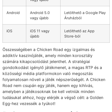
Android
Android 5.0
Letölthető a Google Play
vagy újabb
Áruházból
iOS
iOS 11 vagy
Letölthető az App
újabb
Store-ból
Összességében a Chicken Road egy izgalmas és
addiktív kaszinójáték, amely minden korosztály
számára kikapcsolódást jelenthet. A stratégiai
gondolkodást igénylő játékmenet, a magas RTP és a
közösségi média platformokon való megosztás
folyamatosan növeli a játék népszerűségét. A Chicken
Road nem csupán egy játék, hanem egy kihívás,
amelyben a játékosoknak be kell vetniük minden
tudásukat ahhoz, hogy elérjék a végső célt: a Golden
Egg-hez vezessék a tyúkot!