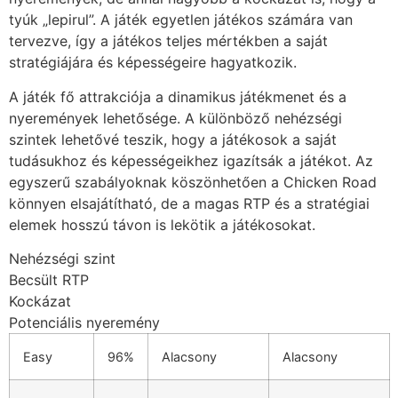
tyúk „lepirul”. A játék egyetlen játékos számára van
tervezve, így a játékos teljes mértékben a saját
stratégiájára és képességeire hagyatkozik.
A játék fő attrakciója a dinamikus játékmenet és a
nyeremények lehetősége. A különböző nehézségi
szintek lehetővé teszik, hogy a játékosok a saját
tudásukhoz és képességeikhez igazítsák a játékot. Az
egyszerű szabályoknak köszönhetően a Chicken Road
könnyen elsajátítható, de a magas RTP és a stratégiai
elemek hosszú távon is lekötik a játékosokat.
Nehézségi szint
Becsült RTP
Kockázat
Potenciális nyeremény
Easy
96%
Alacsony
Alacsony