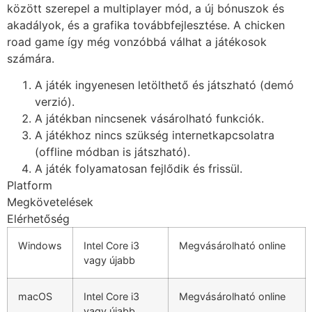
között szerepel a multiplayer mód, a új bónuszok és
akadályok, és a grafika továbbfejlesztése. A chicken
road game így még vonzóbbá válhat a játékosok
számára.
A játék ingyenesen letölthető és játszható (demó
verzió).
A játékban nincsenek vásárolható funkciók.
A játékhoz nincs szükség internetkapcsolatra
(offline módban is játszható).
A játék folyamatosan fejlődik és frissül.
Platform
Megkövetelések
Elérhetőség
Windows
Intel Core i3
Megvásárolható online
vagy újabb
macOS
Intel Core i3
Megvásárolható online
vagy újabb