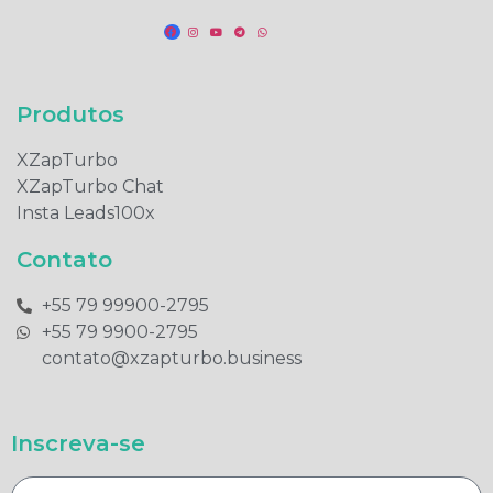
Produtos​
XZapTurbo
XZapTurbo Chat
Insta Leads100x
Contato
+55 79 99900-2795​
+55 79 9900-2795​
contato@xzapturbo.business
Inscreva-se