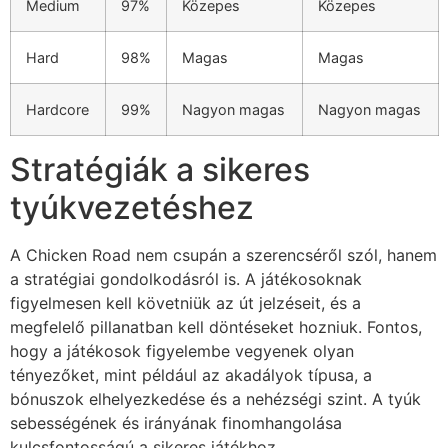
Medium
97%
Közepes
Közepes
Hard
98%
Magas
Magas
Hardcore
99%
Nagyon magas
Nagyon magas
Stratégiák a sikeres
tyúkvezetéshez
A Chicken Road nem csupán a szerencséről szól, hanem
a stratégiai gondolkodásról is. A játékosoknak
figyelmesen kell követniük az út jelzéseit, és a
megfelelő pillanatban kell döntéseket hozniuk. Fontos,
hogy a játékosok figyelembe vegyenek olyan
tényezőket, mint például az akadályok típusa, a
bónuszok elhelyezkedése és a nehézségi szint. A tyúk
sebességének és irányának finomhangolása
kulcsfontosságú a sikeres játékhoz.