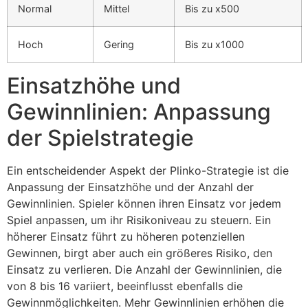
Normal
Mittel
Bis zu x500
Hoch
Gering
Bis zu x1000
Einsatzhöhe und
Gewinnlinien: Anpassung
der Spielstrategie
Ein entscheidender Aspekt der Plinko-Strategie ist die
Anpassung der Einsatzhöhe und der Anzahl der
Gewinnlinien. Spieler können ihren Einsatz vor jedem
Spiel anpassen, um ihr Risikoniveau zu steuern. Ein
höherer Einsatz führt zu höheren potenziellen
Gewinnen, birgt aber auch ein größeres Risiko, den
Einsatz zu verlieren. Die Anzahl der Gewinnlinien, die
von 8 bis 16 variiert, beeinflusst ebenfalls die
Gewinnmöglichkeiten. Mehr Gewinnlinien erhöhen die