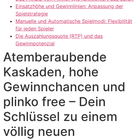
Einsatzhöhe und Gewinnlinien: Anpassung der
Spielstrategie
Manuelle und Automatische Spielmodi: Flexibilität
für jeden Spieler
Die Auszahlungsquote (RTP) und das
Gewinnpotenzial
Atemberaubende
Kaskaden, hohe
Gewinnchancen und
plinko free – Dein
Schlüssel zu einem
völlig neuen