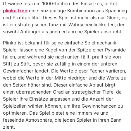
Gewinne bis zum 1000-fachen des Einsatzes, bietet
plinko free
eine einzigartige Kombination aus Spannung
und Profitabilität. Dieses Spiel ist mehr als nur Glück; es
ist ein strategischer Tanz mit Wahrscheinlichkeiten, der
sowohl Anfänger als auch erfahrene Spieler anspricht.
Plinko ist bekannt für seine einfache Spielmechanik:
Spieler lassen eine Kugel von der Spitze einer Pyramide
fallen, und während sie nach unten fällt, prallt sie von
Stift zu Stift, bevor sie zufällig in einem der unteren
Gewinnfächer landet. Die Werte dieser Fächer variieren,
wobei die Werte in der Mitte niedriger und die Werte zu
den Seiten höher sind. Dieser einfache Ablauf birgt
einen überraschenden Grad an strategischer Tiefe, da
Spieler ihre Einsätze anpassen und die Anzahl der
Spielzeilen wählen können, um ihre Gewinnchancen zu
optimieren. Das Spiel bietet eine immersive und
fesselnde Atmosphäre, die jeden Spieler in ihren Bann
zieht.