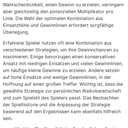
Wahrscheinlichkeit, einen Gewinn zu erzielen, verringern
aber gleichzeitig den potenziellen Multiplikator pro
Linie. Die Wahl der optimalen Kombination aus
Einsatzhöhe und Gewinnlinien erfordert sorgfältige
Überlegung.
Erfahrene Spieler nutzen oft eine Kombination aus
verschiedenen Strategien, um ihre Gewinnchancen zu
maximieren. Einige bevorzugen einen konservativen
Ansatz mit niedrigen Einsätzen und vielen Gewinnlinien,
um häufige kleine Gewinne zu erzielen. Andere setzen
auf hohe Einsätze und wenige Gewinnlinien, in der
Hoffnung auf einen großen Treffer. Wichtig ist, dass die
gewählte Strategie zur persönlichen Risikobereitschaft
und zum Spielstil des Spielers passt. Das Beobachten
der Spielhistorie und die Anpassung der Strategie
basierend auf den Ergebnissen kann ebenfalls hilfreich
sein.