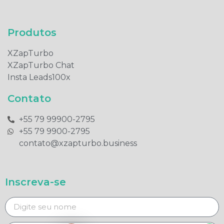
Produtos​
XZapTurbo
XZapTurbo Chat
Insta Leads100x
Contato
+55 79 99900-2795​
+55 79 9900-2795​
contato@xzapturbo.business
Inscreva-se