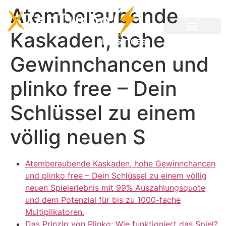
Atemberaubende
Kaskaden, hohe
Gewinnchancen und
plinko free – Dein
Schlüssel zu einem
völlig neuen S
Atemberaubende Kaskaden, hohe Gewinnchancen
und plinko free – Dein Schlüssel zu einem völlig
neuen Spielerlebnis mit 99% Auszahlungsquote
und dem Potenzial für bis zu 1000-fache
Multiplikatoren.
Das Prinzip von Plinko: Wie funktioniert das Spiel?