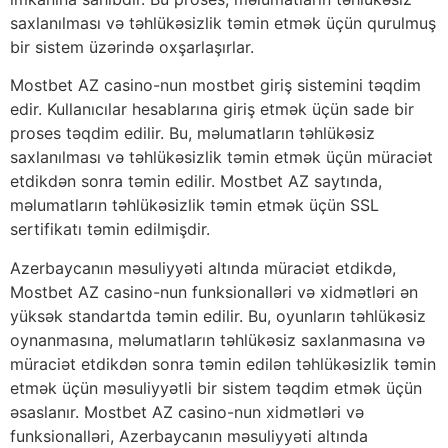
saxlanılması və təhlükəsizlik təmin etmək üçün qurulmuş
bir sistem üzərində oxşarlaşırlar.
Mostbet AZ casino-nun mostbet giriş sistemini təqdim
edir. Kullanıcılar hesablarına giriş etmək üçün sade bir
proses təqdim edilir. Bu, məlumatların təhlükəsiz
saxlanılması və təhlükəsizlik təmin etmək üçün müraciət
etdikdən sonra təmin edilir. Mostbet AZ saytında,
məlumatların təhlükəsizlik təmin etmək üçün SSL
sertifikatı təmin edilmişdir.
Azerbaycanın məsuliyyəti altında müraciət etdikdə,
Mostbet AZ casino-nun funksionalləri və xidmətləri ən
yüksək standartda təmin edilir. Bu, oyunların təhlükəsiz
oynanmasına, məlumatların təhlükəsiz saxlanmasına və
müraciət etdikdən sonra təmin edilən təhlükəsizlik təmin
etmək üçün məsuliyyətli bir sistem təqdim etmək üçün
əsaslanır. Mostbet AZ casino-nun xidmətləri və
funksionalləri, Azerbaycanın məsuliyyəti altında