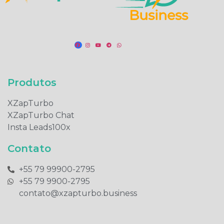
Produtos​
XZapTurbo
XZapTurbo Chat
Insta Leads100x
Contato
+55 79 99900-2795​
+55 79 9900-2795​
contato@xzapturbo.business