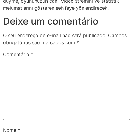
düymə, oyununuzun canlı video strəmını və statistik
məlumatlarını göstərən səhifəyə yönləndirəcək.
Deixe um comentário
O seu endereço de e-mail não será publicado.
Campos
obrigatórios são marcados com
*
Comentário
*
Nome
*