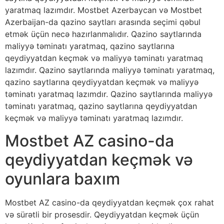
yaratmaq lazımdır. Mostbet Azerbaycan və Mostbet
Azerbaijan-da qazino saytları arasında seçimi qəbul
etmək üçün necə hazırlanmalıdır. Qazino saytlarında
maliyyə təminatı yaratmaq, qazino saytlarına
qeydiyyatdan keçmək və maliyyə təminatı yaratmaq
lazımdır. Qazino saytlarında maliyyə təminatı yaratmaq,
qazino saytlarına qeydiyyatdan keçmək və maliyyə
təminatı yaratmaq lazımdır. Qazino saytlarında maliyyə
təminatı yaratmaq, qazino saytlarına qeydiyyatdan
keçmək və maliyyə təminatı yaratmaq lazımdır.
Mostbet AZ casino-da
qeydiyyatdan keçmək və
oyunlara baxım
Mostbet AZ casino-da qeydiyyatdan keçmək çox rahat
və sürətli bir prosesdir. Qeydiyyatdan keçmək üçün