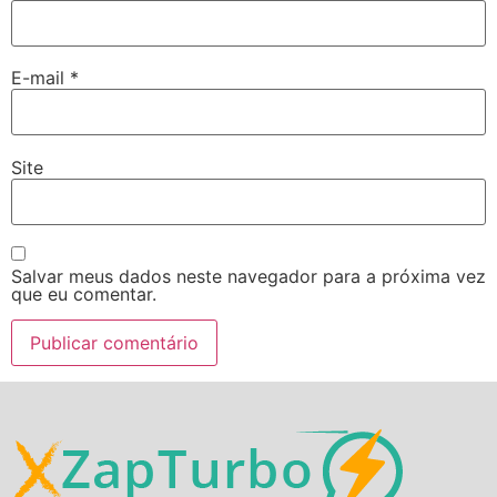
E-mail
*
Site
Salvar meus dados neste navegador para a próxima vez
que eu comentar.