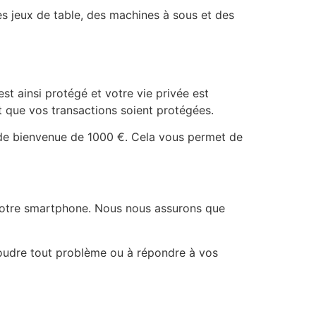
es jeux de table, des machines à sous et des
st ainsi protégé et votre vie privée est
 que vos transactions soient protégées.
de bienvenue de 1000 €. Cela vous permet de
ou votre smartphone. Nous nous assurons que
ésoudre tout problème ou à répondre à vos