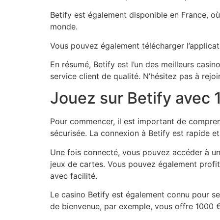
Betify est également disponible en France, où
monde.
Vous pouvez également télécharger l’applicat
En résumé, Betify est l’un des meilleurs casin
service client de qualité. N’hésitez pas à rejo
Jouez sur Betify avec
Pour commencer, il est important de comprend
sécurisée. La connexion à Betify est rapide et
Une fois connecté, vous pouvez accéder à une g
jeux de cartes. Vous pouvez également profit
avec facilité.
Le casino Betify est également connu pour 
de bienvenue, par exemple, vous offre 1000 