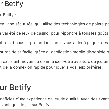
r Betify
 Betify :
 en ligne sécurisée, qui utilise des technologies de pointe 
e variété de jeux de casino, pour répondre à tous les goûts 
ombreux bonus et promotions, pour vous aider à gagner de
t rapide et facile, grâce à l’application mobile disponible 
un excellent moyen de commencer votre aventure de jeu en l
et de la connexion rapide pour jouer à vos jeux préférés.
ur Betify
énéficiez d’une expérience de jeu de qualité, avec des ava
vantages de jeu sur Betify :