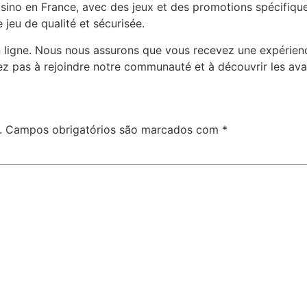
asino en France, avec des jeux et des promotions spécifiqu
jeu de qualité et sécurisée.
en ligne. Nous nous assurons que vous recevez une expérien
ez pas à rejoindre notre communauté et à découvrir les avan
.
Campos obrigatórios são marcados com
*