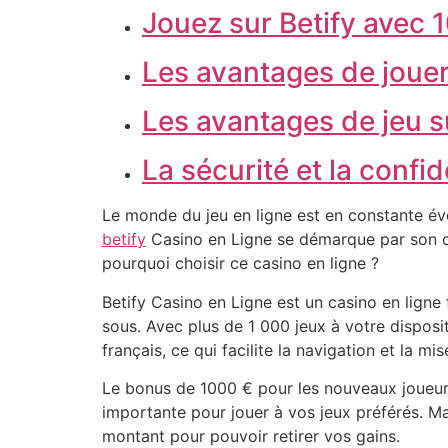
Jouez sur Betify avec 
Les avantages de jouer
Les avantages de jeu s
La sécurité et la confid
Le monde du jeu en ligne est en constante évo
betify
Casino en Ligne se démarque par son of
pourquoi choisir ce casino en ligne ?
Betify Casino en Ligne est un casino en ligne
sous. Avec plus de 1 000 jeux à votre disposi
français, ce qui facilite la navigation et la m
Le bonus de 1000 € pour les nouveaux joueurs
importante pour jouer à vos jeux préférés. Ma
montant pour pouvoir retirer vos gains.