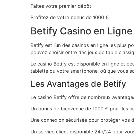
Faites votre premier dépôt
Profitez de votre bonus de 1000 €
Betify Casino en Ligne
Betify est l’un des casinos en ligne les plus 
pouvez choisir entre des jeux de table classiq
Le casino Betify est disponible en ligne et p
tablette ou votre smartphone, où que vous s
Les Avantages de Betify
Le casino Betify offre de nombreux avantage
Un bonus de bienvenue de 1000 € pour les n
Une connexion sécurisée pour protéger vos d
Un service client disponible 24h/24 pour vou