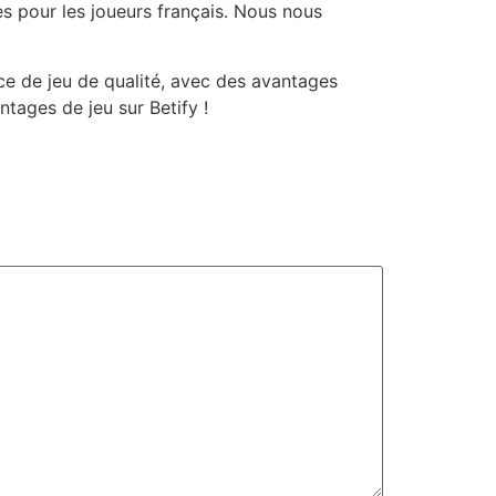
es pour les joueurs français. Nous nous
ce de jeu de qualité, avec des avantages
tages de jeu sur Betify !