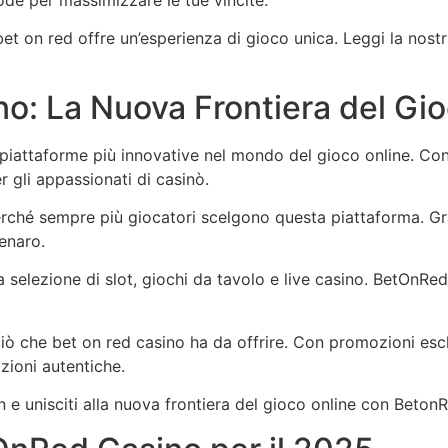
et on red offre un’esperienza di gioco unica. Leggi la nost
o: La Nuova Frontiera del Gio
piattaforme più innovative nel mondo del gioco online. Co
 gli appassionati di casinò.
perché sempre più giocatori scelgono questa piattaforma. G
denaro.
a selezione di slot, giochi da tavolo e live casino. BetOnRed
iò che bet on red casino ha da offrire. Con promozioni esclu
zioni autentiche.
n e unisciti alla nuova frontiera del gioco online con Beton