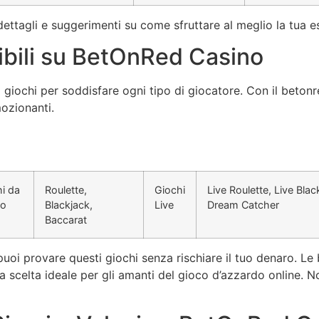
dettagli e suggerimenti su come sfruttare al meglio la tua 
ibili su BetOnRed Casino
giochi per soddisfare ogni tipo di giocatore. Con il beton
mozionanti.
i da
Roulette,
Giochi
Live Roulette, Live Blac
lo
Blackjack,
Live
Dream Catcher
Baccarat
oi provare questi giochi senza rischiare il tuo denaro. Le 
na scelta ideale per gli amanti del gioco d’azzardo online. N