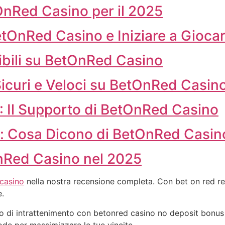
OnRed Casino per il 2025
tOnRed Casino e Iniziare a Gioca
ibili su BetOnRed Casino
icuri e Veloci su BetOnRed Casin
7: Il Supporto di BetOnRed Casino
i: Cosa Dicono di BetOnRed Casin
nRed Casino nel 2025
casino
nella nostra recensione completa. Con bet on red rec
e.
do di intrattenimento con betonred casino no deposit bonus
code per massimizzare le tue vincite.