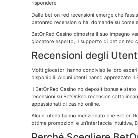
rispondere.
Dalle bet on red recensioni emerge che l’assi
betonred recension o hai domande su come sfru
BetOnRed Casino dimostra il suo impegno verso
giocatore esperto, il supporto di bet on red 
Recensioni degli Uten
Molti giocatori hanno condiviso le loro espe
disponibili. Alcuni utenti hanno apprezzato il
Il BetOnRed Casino no deposit bonus è stato p
recensioni su BetOnRed recension sottolineano
appassionati di casinò online.
Alcuni utenti hanno menzionato che Bet on Red
ottime promozioni e un’interfaccia intuitiva,
Perché Scegliere Bet