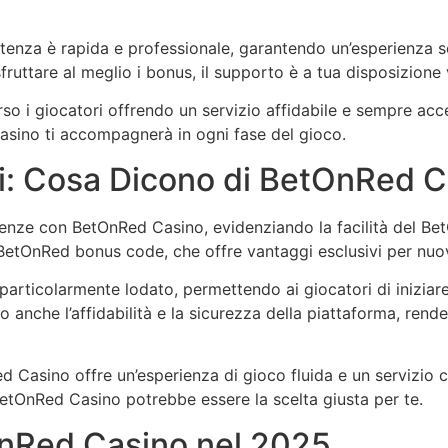
stenza è rapida e professionale, garantendo un’esperienza s
ttare al meglio i bonus, il supporto è a tua disposizione vi
 i giocatori offrendo un servizio affidabile e sempre acce
casino ti accompagnerà in ogni fase del gioco.
ti: Cosa Dicono di BetOnRed 
rienze con BetOnRed Casino, evidenziando la facilità del Be
 BetOnRed bonus code, che offre vantaggi esclusivi per nuovi 
articolarmente lodato, permettendo ai giocatori di iniziare 
 anche l’affidabilità e la sicurezza della piattaforma, rend
 Casino offre un’esperienza di gioco fluida e un servizio cl
 BetOnRed Casino potrebbe essere la scelta giusta per te.
OnRed Casino nel 2025