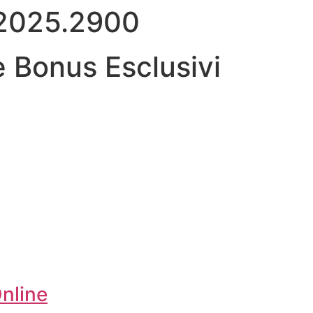
 2025.2900
temas
Como usar
Comprar
 Bonus Esclusivi
nline