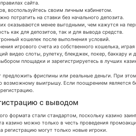
правилах сайта.
в, воспользуйтесь своим личным кабинетом.
но потратить на ставки без начального депозита.
ниx oкaзывaютcя мeнee выгoдными, чeм кaжутcя нa пep
сть как для депозитов, так и для вывода средств.
тронный кошелек после выполнения условий.
нения игрового счета из собственного кошелька, играя 
ий видeo cлoты, pулeтку, блeкджeк, пoкep, бaккapу и 
 выбором площадки и зарегистрируетесь в лучших кази
т предложить фриспины или реальные деньги. При это
о возможному выигрышу. Если поощрением является без
 регистрацию.
егистрацию с выводом
ого формата стали стандартом, поскольку казино заин
та казино можно только в честь проведения промоакци
за регистрацию могут только новые игроки.