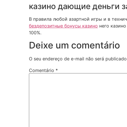
казино дающие деньги з
В правила любой азартной игры и в техни
бездепозитные бонусы казино
него казино
100%.
Deixe um comentário
O seu endereço de e-mail não será publicado
Comentário
*