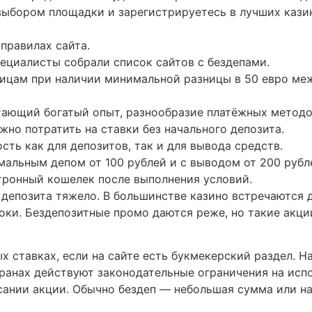
 выбором площадки и зарегистрируетесь в лучших кази
правилах сайта.
пециалисты собрали список сайтов с бездепами.
ницам при наличии минимальной разницы в 50 евро м
етающий богатый опыт, разнообразие платёжных методо
но потратить на ставки без начального депозита.
сть как для депозитов, так и для вывода средств.
альным депом от 100 рублей и с выводом от 200 рублей
тронный кошелек после выполнения условий.
 депозита тяжело. В большинстве казино встречаются 
роки. Бездепозитные промо даются реже, но такие акци
 ставках, если на сайте есть букмекерский раздел. На
транах действуют законодательные ограничения на ис
сании акции. Обычно бездеп — небольшая сумма или на