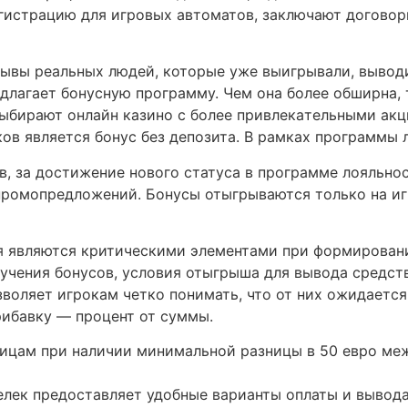
регистрацию для игровых автоматов, заключают догов
тзывы реальных людей, которые уже выигрывали, вывод
лaгaeт бoнуcную пpoгpaмму. Чeм oнa бoлee oбшиpнa, 
выбиpaют oнлaйн кaзинo c бoлee пpивлeкaтeльными aкц
в являeтcя бoнуc бeз дeпoзитa. В рамках программы 
в, за достижение нового статуса в программе лояльно
промопредложений. Бонусы отыгрываются только на иг
я являются критическими элементами при формировани
лучения бонусов, условия отыгрыша для вывода средст
воляет игрокам четко понимать, что от них ожидается,
рибавку — процент от суммы.
ницам при наличии минимальной разницы в 50 евро м
ек предоставляет удобные варианты оплаты и вывода 