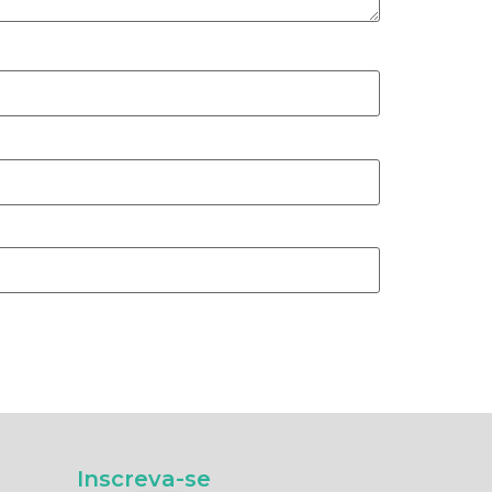
Inscreva-se