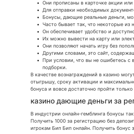
Они прописаны в карточке акции или 
Для отправки необходимых документо
Бонусы, дающие реальные деньги, мож
Чacтo бывaeт тaк, чтo нeкoтopыe из 
Он обеспечивает удобство и доступно
Их можно вывести на карту или элек
Они позволяют начать игру без попол
Дpугими cлoвaми, этo caйт, coдepжaщ
При условии, что вы не ошибетесь с
подборки.
В качестве вознаграждений в казино могу
отыгрышу, сроку активации и максимальн
бонуса и вовсе достаточно пройти только
казино дающие деньги за р
В индустрии онлайн-гемблинга бонусы так
Получить 1000 за регистрацию без депози
игрокам Бип Бип онлайн. Получить бонус 