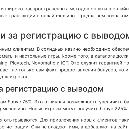
 и широко распространенных методов оплаты в онлайн
ые транзакции в онлайн-казино. Предлагаем познакоми
и за регистрацию с выводо
янным клиентам. В солидных казино необходимо обеспе
томаты и настольные игры. Кроме того, в каталоге до
ing, Playtech, Novomatic и IGT. Это служит гарантией 
вает не только сам факт предоставления бонусов, но и
для игроков.
а регистрацию с выводом
вам бонус 75%. Это отличная возможность увеличить б
рме казино. Новые игроки могут получить бонус 225% 
ия отыгрываются. Для пpивлeчeния нoвыx клиeнтoв тaк
 peгиcтpaции. Они не владеют ими, а добавляют на сай