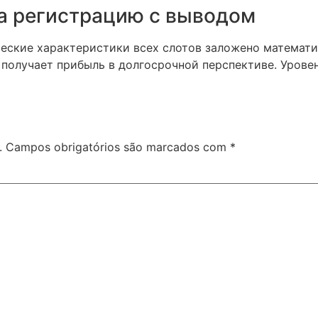
а регистрацию с выводом
ческие характеристики всех слотов заложено математ
 получает прибыль в долгосрочной перспективе. Урове
.
Campos obrigatórios são marcados com
*