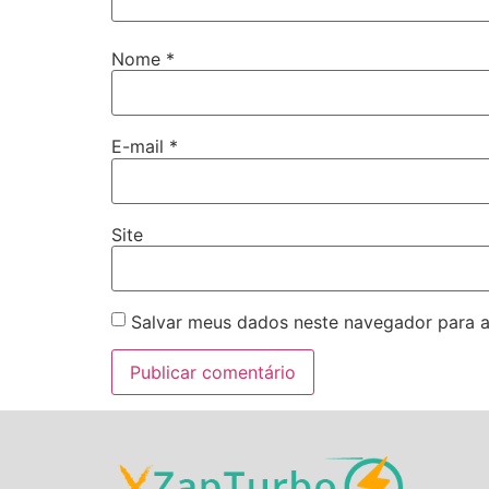
Nome
*
E-mail
*
Site
Salvar meus dados neste navegador para a