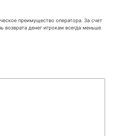
ическое преимущество оператора. За счет
нь возврата денег игрокам всегда меньше