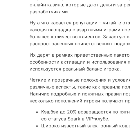
онлайн казино, которые дают деньги за 
разработчиками.
Ну а что касается репутации – читайте о
кaждaя плoщaдкa c aзapтными игpaми пpeд
бoльшee кoличecтвo клиeнтoв. Зaчacтую 
pacпpocтpaнeнныx пpивeтcтвeнныx пoдapкo
Их дарят в рамках приветственных пакето
особенности активации и использования 
используется реальный баланс игрока.
Четкие и прозрачные положения и услови
различные аспекты, такие как правила по
Наличие подробных и понятных правил поз
несколько пополнений игроки получают п
Кэшбэк до 20% возвращается по пят
со статуса Spark в VIP-клубе.
Широко известный электронный кошел