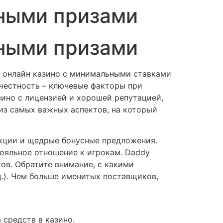
рными призами
temas
Como usar
Comprar
рными призами
е онлайн казино с минимальными ставками
 честность – ключевые факторы при
зино с лицензией и хорошей репутацией,
из самых важных аспектов, на который
акции и щедрые бонусные предложения.
лояльное отношение к игрокам. Daddy
ов. Обратите внимание, с какими
.д.). Чем больше именитых поставщиков,
средств в казино.