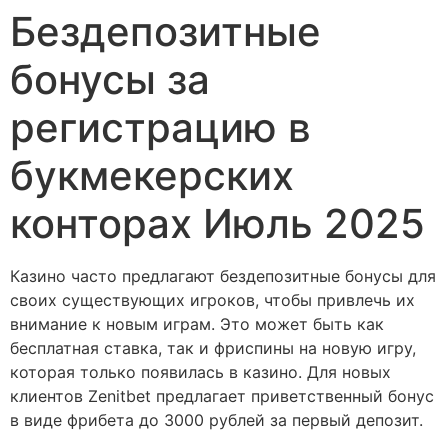
Бездепозитные
бонусы за
регистрацию в
букмекерских
конторах Июль 2025
Казино часто предлагают бездепозитные бонусы для
своих существующих игроков, чтобы привлечь их
внимание к новым играм. Это может быть как
бесплатная ставка, так и фриспины на новую игру,
которая только появилась в казино. Для новых
клиентов Zenitbet предлагает приветственный бонус
в виде фрибета до 3000 рублей за первый депозит.