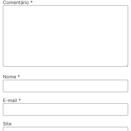
Comentário
*
Nome
*
E-mail
*
Site