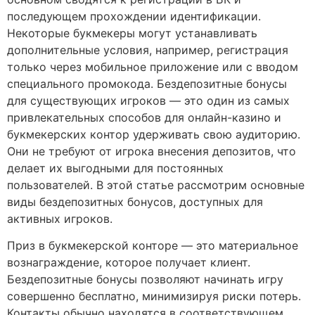
последующем прохождении идентификации.
Некоторые букмекеры могут устанавливать
дополнительные условия, например, регистрация
только через мобильное приложение или с вводом
специального промокода. Бездепозитные бонусы
для существующих игроков — это один из самых
привлекательных способов для онлайн-казино и
букмекерских контор удерживать свою аудиторию.
Они не требуют от игрока внесения депозитов, что
делает их выгодными для постоянных
пользователей. В этой статье рассмотрим основные
виды бездепозитных бонусов, доступных для
активных игроков.
Приз в букмекерской конторе — это материальное
вознаграждение, которое получает клиент.
Бездепозитные бонусы позволяют начинать игру
совершенно бесплатно, минимизируя риски потерь.
Контакты обычно находятся в соответствующем