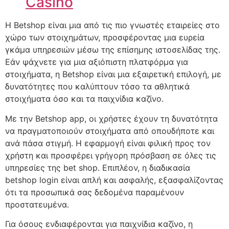
Casino
Η Betshop είναι μια από τις πιο γνωστές εταιρείες στο
χώρο των στοιχημάτων, προσφέροντας μια ευρεία
γκάμα υπηρεσιών μέσω της επίσημης ιστοσελίδας της.
Εάν ψάχνετε για μια αξιόπιστη πλατφόρμα για
στοιχήματα, η Betshop είναι μια εξαιρετική επιλογή, με
δυνατότητες που καλύπτουν τόσο τα αθλητικά
στοιχήματα όσο και τα παιχνίδια καζίνο.
Με την Betshop app, οι χρήστες έχουν τη δυνατότητα
να πραγματοποιούν στοιχήματα από οπουδήποτε και
ανά πάσα στιγμή. Η εφαρμογή είναι φιλική προς τον
χρήστη και προσφέρει γρήγορη πρόσβαση σε όλες τις
υπηρεσίες της bet shop. Επιπλέον, η διαδικασία
betshop login είναι απλή και ασφαλής, εξασφαλίζοντας
ότι τα προσωπικά σας δεδομένα παραμένουν
προστατευμένα.
Για όσους ενδιαφέρονται για παιχνίδια καζίνο, η