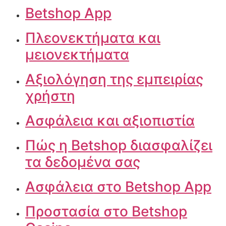
Betshop App
Πλεονεκτήματα και
μειονεκτήματα
Αξιολόγηση της εμπειρίας
χρήστη
Ασφάλεια και αξιοπιστία
Πώς η Betshop διασφαλίζει
τα δεδομένα σας
Ασφάλεια στο Betshop App
Προστασία στο Betshop