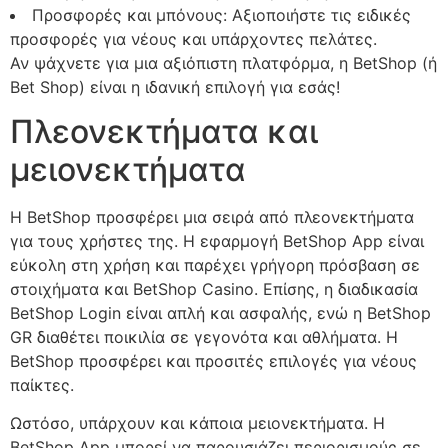
Προσφορές και μπόνους: Αξιοποιήστε τις ειδικές
προσφορές για νέους και υπάρχοντες πελάτες.
Αν ψάχνετε για μια αξιόπιστη πλατφόρμα, η BetShop (ή
Bet Shop) είναι η ιδανική επιλογή για εσάς!
Πλεονεκτήματα και
μειονεκτήματα
Η BetShop προσφέρει μια σειρά από πλεονεκτήματα
για τους χρήστες της. Η εφαρμογή BetShop App είναι
εύκολη στη χρήση και παρέχει γρήγορη πρόσβαση σε
στοιχήματα και BetShop Casino. Επίσης, η διαδικασία
BetShop Login είναι απλή και ασφαλής, ενώ η BetShop
GR διαθέτει ποικιλία σε γεγονότα και αθλήματα. Η
BetShop προσφέρει και προσιτές επιλογές για νέους
παίκτες.
Ωστόσο, υπάρχουν και κάποια μειονεκτήματα. Η
BetShop App μπορεί να παρουσιάζει περιορισμούς σε