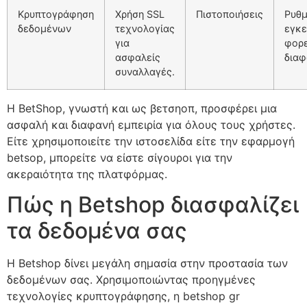
Κρυπτογράφηση
Χρήση SSL
Πιστοποιήσεις
Ρυθμ
δεδομένων
τεχνολογίας
εγκε
για
φορε
ασφαλείς
διαφ
συναλλαγές.
Η BetShop, γνωστή και ως βετσηοπ, προσφέρει μια
ασφαλή και διαφανή εμπειρία για όλους τους χρήστες.
Είτε χρησιμοποιείτε την ιστοσελίδα είτε την εφαρμογή
betsop, μπορείτε να είστε σίγουροι για την
ακεραιότητα της πλατφόρμας.
Πώς η Betshop διασφαλίζει
τα δεδομένα σας
Η Betshop δίνει μεγάλη σημασία στην προστασία των
δεδομένων σας. Χρησιμοποιώντας προηγμένες
τεχνολογίες κρυπτογράφησης, η betshop gr