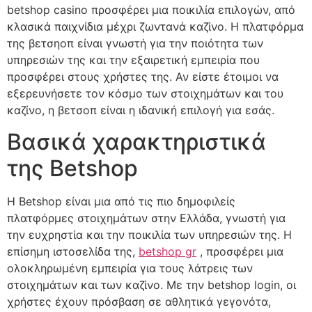
betshop casino προσφέρει μια ποικιλία επιλογών, από
κλασικά παιχνίδια μέχρι ζωντανά καζίνο. Η πλατφόρμα
της βετσηοπ είναι γνωστή για την ποιότητα των
υπηρεσιών της και την εξαιρετική εμπειρία που
προσφέρει στους χρήστες της. Αν είστε έτοιμοι να
εξερευνήσετε τον κόσμο των στοιχημάτων και του
καζίνο, η βετσοπ είναι η ιδανική επιλογή για εσάς.
Βασικά χαρακτηριστικά
της Betshop
Η Betshop είναι μια από τις πιο δημοφιλείς
πλατφόρμες στοιχημάτων στην Ελλάδα, γνωστή για
την ευχρηστία και την ποικιλία των υπηρεσιών της. Η
επίσημη ιστοσελίδα της,
betshop gr
, προσφέρει μια
ολοκληρωμένη εμπειρία για τους λάτρεις των
στοιχημάτων και των καζίνο. Με την betshop login, οι
χρήστες έχουν πρόσβαση σε αθλητικά γεγονότα,