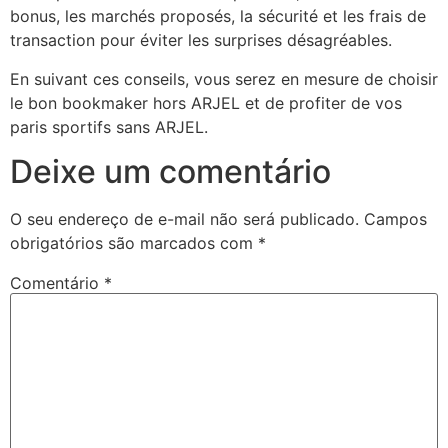
bonus, les marchés proposés, la sécurité et les frais de
transaction pour éviter les surprises désagréables.
En suivant ces conseils, vous serez en mesure de choisir
le bon bookmaker hors ARJEL et de profiter de vos
paris sportifs sans ARJEL.
Deixe um comentário
O seu endereço de e-mail não será publicado.
Campos
obrigatórios são marcados com
*
Comentário
*