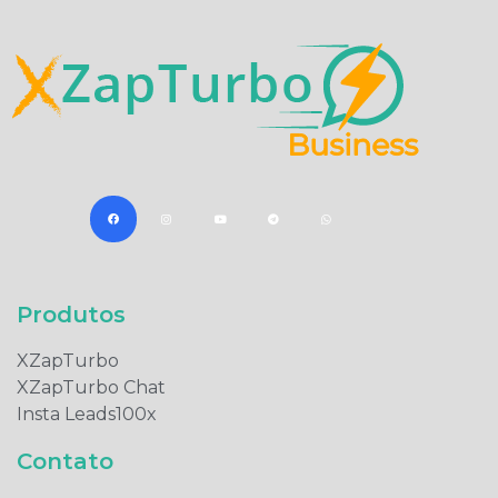
Produtos​
XZapTurbo
XZapTurbo Chat
Insta Leads100x
Contato