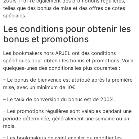
200%. Il offre également des promotions régulières,
telles que des bonus de mise et des offres de cotes
spéciales.
Les conditions pour obtenir les
bonus et promotions
Les bookmakers hors ARJEL ont des conditions
spécifiques pour obtenir les bonus et promotions. Voici
quelques-unes des conditions les plus courantes :
– Le bonus de bienvenue est attribué après la première
mise, avec un minimum de 10€.
– Le taux de conversion du bonus est de 200%.
– Les promotions régulières sont valables pendant une
période déterminée, généralement une semaine ou un
mois.
– Les bookmakers peuvent annuler ou modifier les