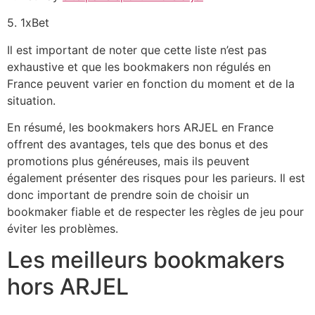
5. 1xBet
Il est important de noter que cette liste n’est pas
exhaustive et que les bookmakers non régulés en
France peuvent varier en fonction du moment et de la
situation.
En résumé, les bookmakers hors ARJEL en France
offrent des avantages, tels que des bonus et des
promotions plus généreuses, mais ils peuvent
également présenter des risques pour les parieurs. Il est
donc important de prendre soin de choisir un
bookmaker fiable et de respecter les règles de jeu pour
éviter les problèmes.
Les meilleurs bookmakers
hors ARJEL