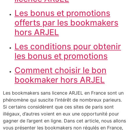
Les bonus et promotions
offerts par les bookmakers
hors ARJEL
Les conditions pour obtenir
les bonus et promotions
Comment choisir le bon
bookmaker hors ARJEL
Les bookmakers sans licence ARJEL en France sont un
phénomène qui suscite l’intérêt de nombreux parieurs.
Si certains considèrent que ces sites de paris sont
illégaux, d’autres voient en eux une opportunité pour
gagner de l’argent en ligne. Dans cet article, nous allons
vous présenter les bookmakers non régulés en France,