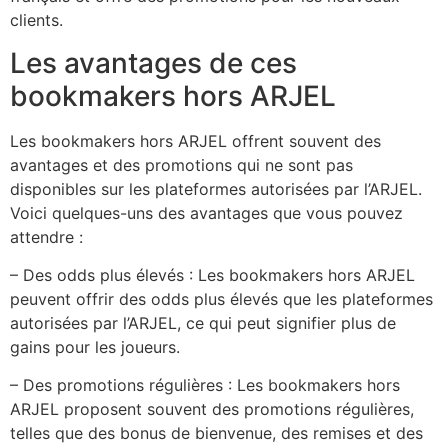
clients.
Les avantages de ces
bookmakers hors ARJEL
Les bookmakers hors ARJEL offrent souvent des
avantages et des promotions qui ne sont pas
disponibles sur les plateformes autorisées par l’ARJEL.
Voici quelques-uns des avantages que vous pouvez
attendre :
– Des odds plus élevés : Les bookmakers hors ARJEL
peuvent offrir des odds plus élevés que les plateformes
autorisées par l’ARJEL, ce qui peut signifier plus de
gains pour les joueurs.
– Des promotions régulières : Les bookmakers hors
ARJEL proposent souvent des promotions régulières,
telles que des bonus de bienvenue, des remises et des