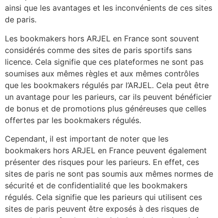
ainsi que les avantages et les inconvénients de ces sites
de paris.
Les bookmakers hors ARJEL en France sont souvent
considérés comme des sites de paris sportifs sans
licence. Cela signifie que ces plateformes ne sont pas
soumises aux mêmes règles et aux mêmes contrôles
que les bookmakers régulés par l’ARJEL. Cela peut être
un avantage pour les parieurs, car ils peuvent bénéficier
de bonus et de promotions plus généreuses que celles
offertes par les bookmakers régulés.
Cependant, il est important de noter que les
bookmakers hors ARJEL en France peuvent également
présenter des risques pour les parieurs. En effet, ces
sites de paris ne sont pas soumis aux mêmes normes de
sécurité et de confidentialité que les bookmakers
régulés. Cela signifie que les parieurs qui utilisent ces
sites de paris peuvent être exposés à des risques de