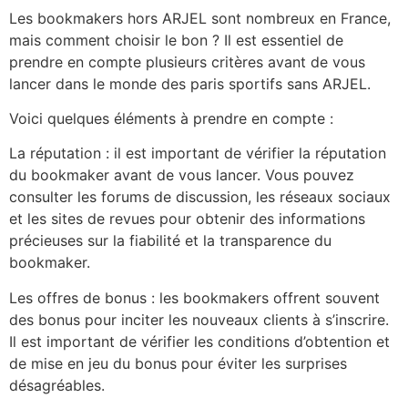
Les bookmakers hors ARJEL sont nombreux en France,
mais comment choisir le bon ? Il est essentiel de
prendre en compte plusieurs critères avant de vous
lancer dans le monde des paris sportifs sans ARJEL.
Voici quelques éléments à prendre en compte :
La réputation : il est important de vérifier la réputation
du bookmaker avant de vous lancer. Vous pouvez
consulter les forums de discussion, les réseaux sociaux
et les sites de revues pour obtenir des informations
précieuses sur la fiabilité et la transparence du
bookmaker.
Les offres de bonus : les bookmakers offrent souvent
des bonus pour inciter les nouveaux clients à s’inscrire.
Il est important de vérifier les conditions d’obtention et
de mise en jeu du bonus pour éviter les surprises
désagréables.