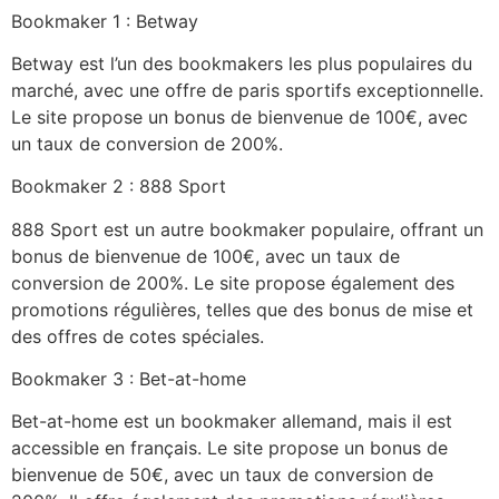
Bookmaker 1 : Betway
Betway est l’un des bookmakers les plus populaires du
marché, avec une offre de paris sportifs exceptionnelle.
Le site propose un bonus de bienvenue de 100€, avec
un taux de conversion de 200%.
Bookmaker 2 : 888 Sport
888 Sport est un autre bookmaker populaire, offrant un
bonus de bienvenue de 100€, avec un taux de
conversion de 200%. Le site propose également des
promotions régulières, telles que des bonus de mise et
des offres de cotes spéciales.
Bookmaker 3 : Bet-at-home
Bet-at-home est un bookmaker allemand, mais il est
accessible en français. Le site propose un bonus de
bienvenue de 50€, avec un taux de conversion de