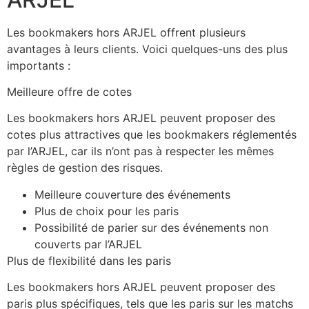
Les bookmakers hors ARJEL offrent plusieurs
avantages à leurs clients. Voici quelques-uns des plus
importants :
Meilleure offre de cotes
Les bookmakers hors ARJEL peuvent proposer des
cotes plus attractives que les bookmakers réglementés
par l’ARJEL, car ils n’ont pas à respecter les mêmes
règles de gestion des risques.
Meilleure couverture des événements
Plus de choix pour les paris
Possibilité de parier sur des événements non
couverts par l’ARJEL
Plus de flexibilité dans les paris
Les bookmakers hors ARJEL peuvent proposer des
paris plus spécifiques, tels que les paris sur les matchs