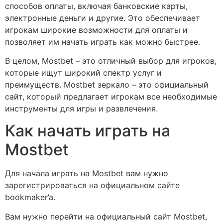
способов оплаты, включая банковские карты,
электронные деньги и другие. Это обеспечивает
игрокам широкие возможности для оплаты и
позволяет им начать играть как можно быстрее.
В целом, Mostbet – это отличный выбор для игроков,
которые ищут широкий спектр услуг и
преимуществ. Mostbet зеркало – это официальный
сайт, который предлагает игрокам все необходимые
инструменты для игры и развлечения.
Как начать играть на
Mostbet
Для начала играть на Mostbet вам нужно
зарегистрироваться на официальном сайте
bookmaker’a.
Вам нужно перейти на официальный сайт Mostbet,