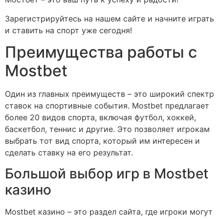
Зарегистрируйтесь на нашем сайте и начните играть
и ставить на спорт уже сегодня!
Преимущества работы с
Mostbet
Один из главных преимуществ – это широкий спектр
ставок на спортивные события. Mostbet предлагает
более 20 видов спорта, включая футбол, хоккей,
баскетбол, теннис и другие. Это позволяет игрокам
выбрать тот вид спорта, который им интересен и
сделать ставку на его результат.
Большой выбор игр в Mostbet
казино
Mostbet казино – это раздел сайта, где игроки могут