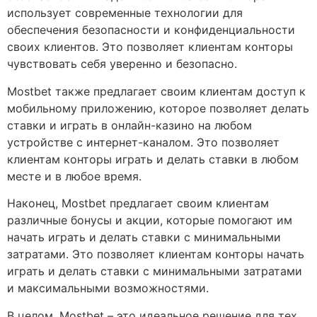
использует современные технологии для
обеспечения безопасности и конфиденциальности
своих клиентов. Это позволяет клиентам конторы
чувствовать себя уверенно и безопасно.
Mostbet также предлагает своим клиентам доступ к
мобильному приложению, которое позволяет делать
ставки и играть в онлайн-казино на любом
устройстве с интернет-каналом. Это позволяет
клиентам конторы играть и делать ставки в любом
месте и в любое время.
Наконец, Mostbet предлагает своим клиентам
различные бонусы и акции, которые помогают им
начать играть и делать ставки с минимальными
затратами. Это позволяет клиентам конторы начать
играть и делать ставки с минимальными затратами
и максимальными возможностями.
В целом, Mostbet – это идеальное решение для тех,