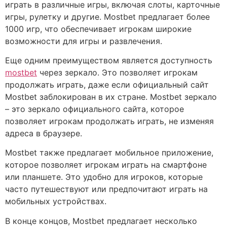
играть в различные игры, включая слоты, карточные
игры, рулетку и другие. Mostbet предлагает более
1000 игр, что обеспечивает игрокам широкие
возможности для игры и развлечения.
Еще одним преимуществом является доступность
mostbet
через зеркало. Это позволяет игрокам
продолжать играть, даже если официальный сайт
Mostbet заблокирован в их стране. Mostbet зеркало
– это зеркало официального сайта, которое
позволяет игрокам продолжать играть, не изменяя
адреса в браузере.
Mostbet также предлагает мобильное приложение,
которое позволяет игрокам играть на смартфоне
или планшете. Это удобно для игроков, которые
часто путешествуют или предпочитают играть на
мобильных устройствах.
В конце концов, Mostbet предлагает несколько