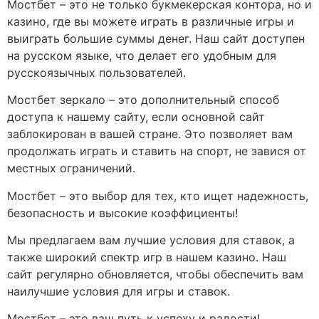
Мостбет – это не только букмекерская контора, но и
казино, где вы можете играть в различные игры и
выиграть большие суммы денег. Наш сайт доступен
на русском языке, что делает его удобным для
русскоязычных пользователей.
Мостбет зеркало – это дополнительный способ
доступа к нашему сайту, если основной сайт
заблокирован в вашей стране. Это позволяет вам
продолжать играть и ставить на спорт, не завися от
местных ограничений.
Мостбет – это выбор для тех, кто ищет надежность,
безопасность и высокие коэффициенты!
Мы предлагаем вам лучшие условия для ставок, а
также широкий спектр игр в нашем казино. Наш
сайт регулярно обновляется, чтобы обеспечить вам
наилучшие условия для игры и ставок.
Мостбет – это ваш путь к успеху и радости!