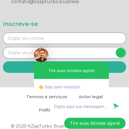
contato@xzapturbo.business
Inscreva-se
Enviar
Tire suas dúvidas agora!
👋 Seja bem-vindo(a)!
Termos e serviços
Aviso legal
Política de privacidade
Tire suas dúvidas agora!
© 2020 XZapTurbo Business - Direitos reservados