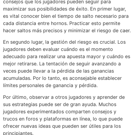
consejos que los jugadores pueden seguir para
maximizar sus posibilidades de éxito. En primer lugar,
es vital conocer bien el tiempo de salto necesario para
cada distancia entre hornos. Practicar esto permite
hacer saltos más precisos y minimizar el riesgo de caer.
En segundo lugar, la gestión del riesgo es crucial. Los
jugadores deben evaluar cuándo es el momento
adecuado para realizar una apuesta mayor y cuándo es
mejor retirarse. La tentación de seguir avanzando a
veces puede llevar a la pérdida de las ganancias
acumuladas. Por lo tanto, es aconsejable establecer
límites personales de ganancia y pérdida.
Por último, observar a otros jugadores y aprender de
sus estrategias puede ser de gran ayuda. Muchos
jugadores experimentados comparten consejos y
trucos en foros y plataformas en línea, lo que puede
ofrecer nuevas ideas que pueden ser útiles para los
principiantes.