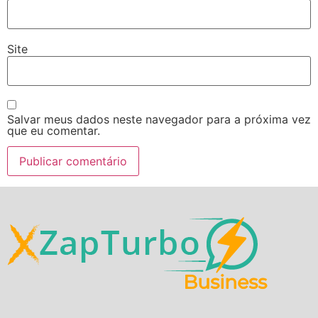
Site
Salvar meus dados neste navegador para a próxima vez
que eu comentar.