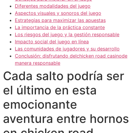
Diferentes modalidades del juego
Aspectos visuales y sonoros del juego
Estrategias para maximizar las apuestas
La importancia de la práctica constante
Los riesgos del juego y la gestión responsable
Impacto social del juego en línea
Las comunidades de jugadores y su desarrollo
Conclusión: disfrutando delchicken road casinode
manera responsable
Cada salto podría ser
el último en esta
emocionante
aventura entre hornos
en chicken road