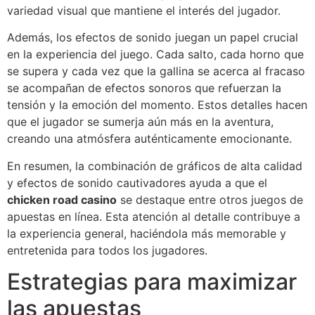
variedad visual que mantiene el interés del jugador.
Además, los efectos de sonido juegan un papel crucial
en la experiencia del juego. Cada salto, cada horno que
se supera y cada vez que la gallina se acerca al fracaso
se acompañan de efectos sonoros que refuerzan la
tensión y la emoción del momento. Estos detalles hacen
que el jugador se sumerja aún más en la aventura,
creando una atmósfera auténticamente emocionante.
En resumen, la combinación de gráficos de alta calidad
y efectos de sonido cautivadores ayuda a que el
chicken road casino
se destaque entre otros juegos de
apuestas en línea. Esta atención al detalle contribuye a
la experiencia general, haciéndola más memorable y
entretenida para todos los jugadores.
Estrategias para maximizar
las apuestas