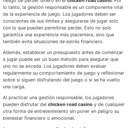
riesgo de perder dinero en el
chicken road casino
. Por
lo tanto, la gestión responsable es un componente vital
de la experiencia de juego. Los jugadores deben ser
conscientes de sus límites y asegurarse de jugar solo
con lo que pueden permitirse perder. Esto no solo
garantiza una experiencia más placentera, sino que
también evita situaciones de estrés financiero.
Además, establecer un presupuesto antes de comenzar
a jugar puede ser un buen método para asegurar que
uno no se exceda. Los jugadores deben evaluar
regularmente su comportamiento de juego y reflexionar
sobre si siguen disfrutando del juego o si se ha vuelto
una carga.
Al practicar una gestión responsable, los jugadores
pueden disfrutar del
chicken road casino
y de cualquier
otra forma de entretenimiento sin poner en peligro su
bienestar financiero o emocional.