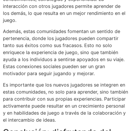
interacción con otros jugadores permite aprender de
los demás, lo que resulta en un mejor rendimiento en el
juego.
Además, estas comunidades fomentan un sentido de
pertenencia, donde los jugadores pueden compartir
tanto sus éxitos como sus fracasos. Esto no solo
enriquece la experiencia de juego, sino que también
ayuda a los individuos a sentirse apoyados en su viaje.
Estas conexiones sociales pueden ser un gran
motivador para seguir jugando y mejorar.
Es importante que los nuevos jugadores se integren en
estas comunidades, no solo para aprender, sino también
para contribuir con sus propias experiencias. Participar
activamente puede resultar en un crecimiento personal
y en habilidades de juego a través de la colaboración y
el intercambio de ideas.