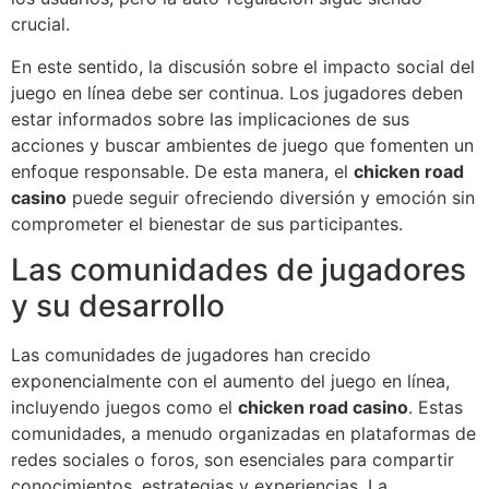
crucial.
En este sentido, la discusión sobre el impacto social del
juego en línea debe ser continua. Los jugadores deben
estar informados sobre las implicaciones de sus
acciones y buscar ambientes de juego que fomenten un
enfoque responsable. De esta manera, el
chicken road
casino
puede seguir ofreciendo diversión y emoción sin
comprometer el bienestar de sus participantes.
Las comunidades de jugadores
y su desarrollo
Las comunidades de jugadores han crecido
exponencialmente con el aumento del juego en línea,
incluyendo juegos como el
chicken road casino
. Estas
comunidades, a menudo organizadas en plataformas de
redes sociales o foros, son esenciales para compartir
conocimientos, estrategias y experiencias. La