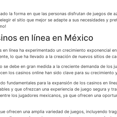
nado la forma en que las personas disfrutan de juegos de a
legir el sitio que mejor se adapte a sus necesidades y pre
mo!
sinos en línea en México
nos en línea ha experimentado un crecimiento exponencial e
te, lo que ha llevado a la creación de nuevos sitios de cas
ico se debe en gran medida a la creciente demanda de los 
ecen los casinos online han sido clave para su crecimiento 
sido fundamentales para la expansión de los casinos en lí
iables y que ofrezcan una experiencia de juego segura y tr
entre los jugadores mexicanos, ya que ofrecen una oportun
ue ofrecen una amplia variedad de juegos, incluyendo traga