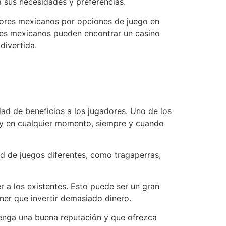
 sus necesidades y preferencias.
adores mexicanos por opciones de juego en
dores mexicanos pueden encontrar un casino
divertida.
dad de beneficios a los jugadores. Uno de los
ar y en cualquier momento, siempre y cuando
ad de juegos diferentes, como tragaperras,
 a los existentes. Esto puede ser un gran
ener que invertir demasiado dinero.
tenga una buena reputación y que ofrezca