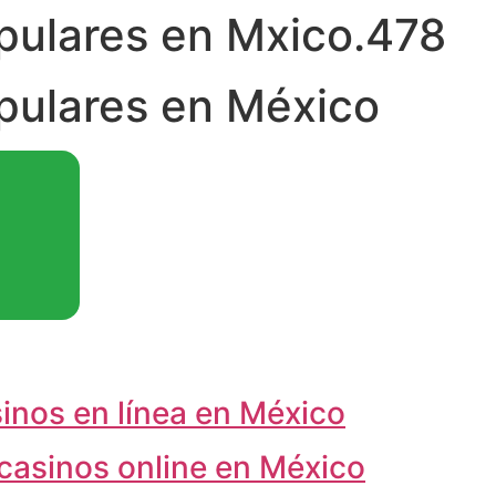
pulares en Mxico.478
Recursos
Funções
Sis
pulares en México
sinos en línea en México
 casinos online en México