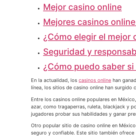
Mejor casino online
Mejores casinos online
¿Cómo elegir el mejor 
Seguridad y responsabi
¿Cómo puedo saber si 
En la actualidad, los
casinos online
han ganado
línea, los sitios de casino online han surgid
Entre los casinos online populares en México
azar, como tragaperras, ruleta, blackjack y po
jugadores probar sus habilidades y ganar pre
Otro popular sitio de casino online en México
seguro y confiable. Este sitio también ofrece 