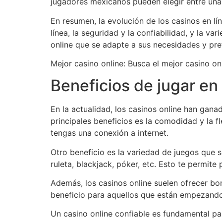
jugadores mexicanos pueden elegir entre una
En resumen, la evolución de los casinos en 
línea, la seguridad y la confiabilidad, y la 
online que se adapte a sus necesidades y pref
Mejor casino online: Busca el mejor casino onl
Beneficios de jugar en
En la actualidad, los casinos online han gan
principales beneficios es la comodidad y la 
tengas una conexión a internet.
Otro beneficio es la variedad de juegos que s
ruleta, blackjack, póker, etc. Esto te permite
Además, los casinos online suelen ofrecer bo
beneficio para aquellos que están empezando a
Un casino online confiable es fundamental pa