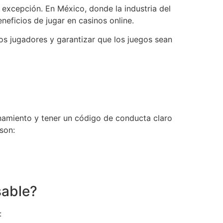
 excepción. En México, donde la industria del
neficios de jugar en casinos online.
os jugadores y garantizar que los juegos sean
onamiento y tener un código de conducta claro
son:
sable?
: