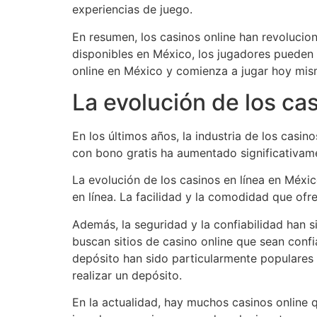
experiencias de juego.
En resumen, los casinos online han revolucio
disponibles en México, los jugadores pueden e
online en México y comienza a jugar hoy mis
La evolución de los ca
En los últimos años, la industria de los casi
con bono gratis ha aumentado significativamen
La evolución de los casinos en línea en Méx
en línea. La facilidad y la comodidad que ofr
Además, la seguridad y la confiabilidad han 
buscan sitios de casino online que sean conf
depósito han sido particularmente populares 
realizar un depósito.
En la actualidad, hay muchos casinos online q