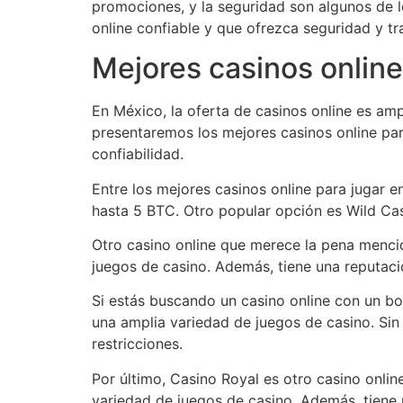
promociones, y la seguridad son algunos de l
online confiable y que ofrezca seguridad y t
Mejores casinos online
En México, la oferta de casinos online es ampl
presentaremos los mejores casinos online par
confiabilidad.
Entre los mejores casinos online para jugar 
hasta 5 BTC. Otro popular opción es Wild Ca
Otro casino online que merece la pena menci
juegos de casino. Además, tiene una reputació
Si estás buscando un casino online con un b
una amplia variedad de juegos de casino. Sin
restricciones.
Por último, Casino Royal es otro casino onl
variedad de juegos de casino. Además, tiene 