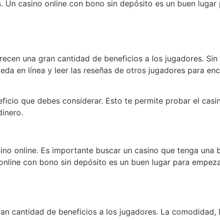
. Un casino online con bono sin depósito es un buen lugar
ecen una gran cantidad de beneficios a los jugadores. Sin
eda en línea y leer las reseñas de otros jugadores para enc
ficio que debes considerar. Esto te permite probar el casin
dinero.
ino online. Es importante buscar un casino que tenga una 
online con bono sin depósito es un buen lugar para empeza
ran cantidad de beneficios a los jugadores. La comodidad, 