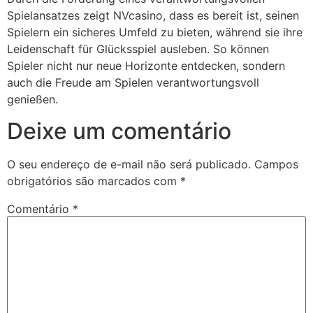
Spielansatzes zeigt NVcasino, dass es bereit ist, seinen
Spielern ein sicheres Umfeld zu bieten, während sie ihre
Leidenschaft für Glücksspiel ausleben. So können
Spieler nicht nur neue Horizonte entdecken, sondern
auch die Freude am Spielen verantwortungsvoll
genießen.
Deixe um comentário
O seu endereço de e-mail não será publicado.
Campos
obrigatórios são marcados com
*
Comentário
*