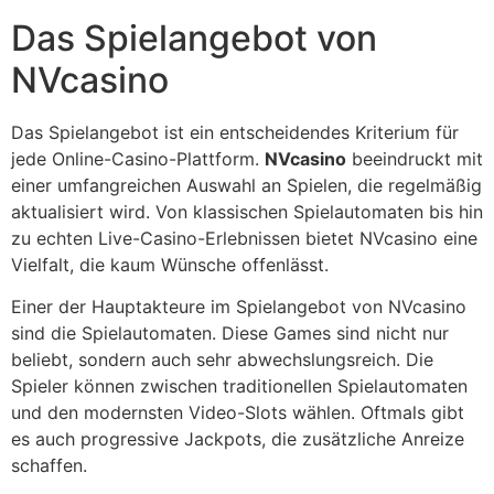
Das Spielangebot von
NVcasino
Das Spielangebot ist ein entscheidendes Kriterium für
jede Online-Casino-Plattform.
NVcasino
beeindruckt mit
einer umfangreichen Auswahl an Spielen, die regelmäßig
aktualisiert wird. Von klassischen Spielautomaten bis hin
zu echten Live-Casino-Erlebnissen bietet NVcasino eine
Vielfalt, die kaum Wünsche offenlässt.
Einer der Hauptakteure im Spielangebot von NVcasino
sind die Spielautomaten. Diese Games sind nicht nur
beliebt, sondern auch sehr abwechslungsreich. Die
Spieler können zwischen traditionellen Spielautomaten
und den modernsten Video-Slots wählen. Oftmals gibt
es auch progressive Jackpots, die zusätzliche Anreize
schaffen.