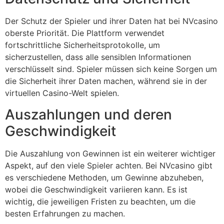
Der Schutz der Spieler und ihrer Daten hat bei NVcasino
oberste Priorität. Die Plattform verwendet
fortschrittliche Sicherheitsprotokolle, um
sicherzustellen, dass alle sensiblen Informationen
verschlüsselt sind. Spieler müssen sich keine Sorgen um
die Sicherheit ihrer Daten machen, während sie in der
virtuellen Casino-Welt spielen.
Auszahlungen und deren
Geschwindigkeit
Die Auszahlung von Gewinnen ist ein weiterer wichtiger
Aspekt, auf den viele Spieler achten. Bei NVcasino gibt
es verschiedene Methoden, um Gewinne abzuheben,
wobei die Geschwindigkeit variieren kann. Es ist
wichtig, die jeweiligen Fristen zu beachten, um die
besten Erfahrungen zu machen.