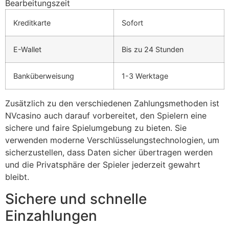
Bearbeitungszeit
Kreditkarte
Sofort
E-Wallet
Bis zu 24 Stunden
Banküberweisung
1-3 Werktage
Zusätzlich zu den verschiedenen Zahlungsmethoden ist
NVcasino auch darauf vorbereitet, den Spielern eine
sichere und faire Spielumgebung zu bieten. Sie
verwenden moderne Verschlüsselungstechnologien, um
sicherzustellen, dass Daten sicher übertragen werden
und die Privatsphäre der Spieler jederzeit gewahrt
bleibt.
Sichere und schnelle
Einzahlungen