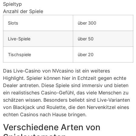
Spieltyp
Anzahl der Spiele
Slots
über 300
Live-Spiele
über 50
Tischspiele
über 20
Das Live-Casino von NVcasino ist ein weiteres
Highlight. Spieler können hier in Echtzeit gegen echte
Dealer antreten. Diese Spiele sind immersiv und bieten
ein realistisches Casino-Gefühl, das viele Menschen zu
schätzen wissen. Besonders beliebt sind Live-Varianten
von Blackjack und Roulette, die den Nervenkitzel eines
echten Casinos nach Hause bringen.
Verschiedene Arten von