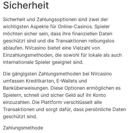
Sicherheit
Sicherheit und Zahlungsoptionen sind zwei der
wichtigsten Aspekte für Online-Casinos. Spieler
möchten sicher sein, dass ihre finanziellen Daten
geschützt sind und die Transaktionen reibungslos
ablaufen. NVcasino bietet eine Vielzahl von
Einzahlungsmethoden, die sowohl für lokale als auch
internationale Spieler geeignet sind.
Die gängigsten Zahlungsmethoden bei NVcasino
umfassen Kreditkarten, E-Wallets und
Banküberweisungen. Diese Optionen ermöglichen es
Spielern, schnell und sicher Geld auf ihr Konto
einzuzahlen. Die Plattform verschlüsselt alle
Transaktionen und sorgt dafür, dass persönliche Daten
geschützt sind.
Zahlungsmethode