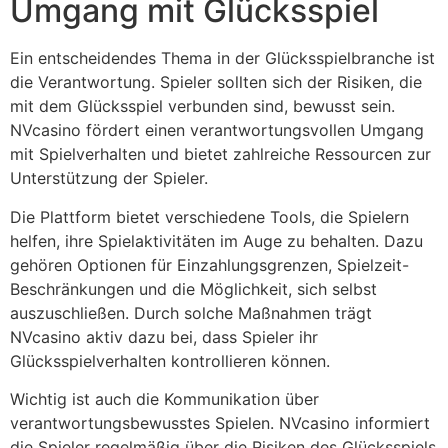
Umgang mit Glücksspiel
Ein entscheidendes Thema in der Glücksspielbranche ist
die Verantwortung. Spieler sollten sich der Risiken, die
mit dem Glücksspiel verbunden sind, bewusst sein.
NVcasino fördert einen verantwortungsvollen Umgang
mit Spielverhalten und bietet zahlreiche Ressourcen zur
Unterstützung der Spieler.
Die Plattform bietet verschiedene Tools, die Spielern
helfen, ihre Spielaktivitäten im Auge zu behalten. Dazu
gehören Optionen für Einzahlungsgrenzen, Spielzeit-
Beschränkungen und die Möglichkeit, sich selbst
auszuschließen. Durch solche Maßnahmen trägt
NVcasino aktiv dazu bei, dass Spieler ihr
Glücksspielverhalten kontrollieren können.
Wichtig ist auch die Kommunikation über
verantwortungsbewusstes Spielen. NVcasino informiert
die Spieler regelmäßig über die Risiken des Glücksspiels