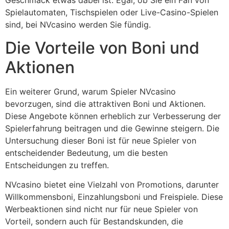
Geschmack etwas dabei ist. Egal, ob Sie ein Fan von
Spielautomaten, Tischspielen oder Live-Casino-Spielen
sind, bei NVcasino werden Sie fündig.
Die Vorteile von Boni und
Aktionen
Ein weiterer Grund, warum Spieler NVcasino
bevorzugen, sind die attraktiven Boni und Aktionen.
Diese Angebote können erheblich zur Verbesserung der
Spielerfahrung beitragen und die Gewinne steigern. Die
Untersuchung dieser Boni ist für neue Spieler von
entscheidender Bedeutung, um die besten
Entscheidungen zu treffen.
NVcasino bietet eine Vielzahl von Promotions, darunter
Willkommensboni, Einzahlungsboni und Freispiele. Diese
Werbeaktionen sind nicht nur für neue Spieler von
Vorteil, sondern auch für Bestandskunden, die