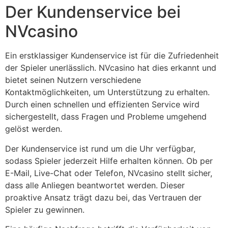
Der Kundenservice bei
NVcasino
Ein erstklassiger Kundenservice ist für die Zufriedenheit
der Spieler unerlässlich. NVcasino hat dies erkannt und
bietet seinen Nutzern verschiedene
Kontaktmöglichkeiten, um Unterstützung zu erhalten.
Durch einen schnellen und effizienten Service wird
sichergestellt, dass Fragen und Probleme umgehend
gelöst werden.
Der Kundenservice ist rund um die Uhr verfügbar,
sodass Spieler jederzeit Hilfe erhalten können. Ob per
E-Mail, Live-Chat oder Telefon, NVcasino stellt sicher,
dass alle Anliegen beantwortet werden. Dieser
proaktive Ansatz trägt dazu bei, das Vertrauen der
Spieler zu gewinnen.