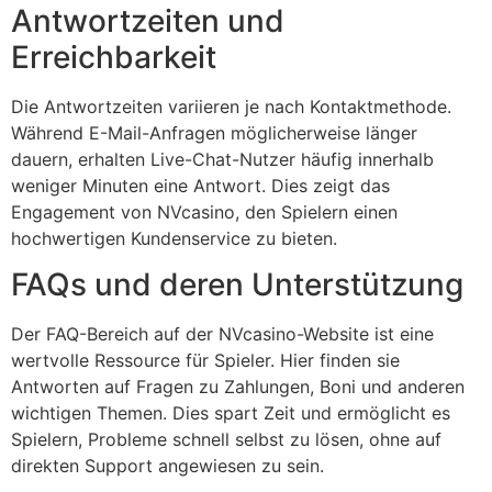
Antwortzeiten und
Erreichbarkeit
Die Antwortzeiten variieren je nach Kontaktmethode.
Während E-Mail-Anfragen möglicherweise länger
dauern, erhalten Live-Chat-Nutzer häufig innerhalb
weniger Minuten eine Antwort. Dies zeigt das
Engagement von NVcasino, den Spielern einen
hochwertigen Kundenservice zu bieten.
FAQs und deren Unterstützung
Der FAQ-Bereich auf der NVcasino-Website ist eine
wertvolle Ressource für Spieler. Hier finden sie
Antworten auf Fragen zu Zahlungen, Boni und anderen
wichtigen Themen. Dies spart Zeit und ermöglicht es
Spielern, Probleme schnell selbst zu lösen, ohne auf
direkten Support angewiesen zu sein.