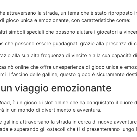
 che attraversano la strada, un tema che è stato riproposto i
 di gioco unica e emozionante, con caratteristiche come:
 altri simboli speciali che possono aiutare i giocatori a vinc
pins che possono essere guadagnati grazie alla presenza di ce
azie alla sua alta frequenza di vincite e alla sua capacità di
 casinò online che offre un’esperienza di gioco unica e emoz
ami il fascino delle galline, questo gioco è sicuramente dest
e: un viaggio emozionante
ad, è un gioco di slot online che ha conquistato il cuore di
erà in un mondo di divertimento e avventura.
 galline attraversano la strada in cerca di nuove avventure. 
rada e superando gli ostacoli che ti si presenteranno lungo 