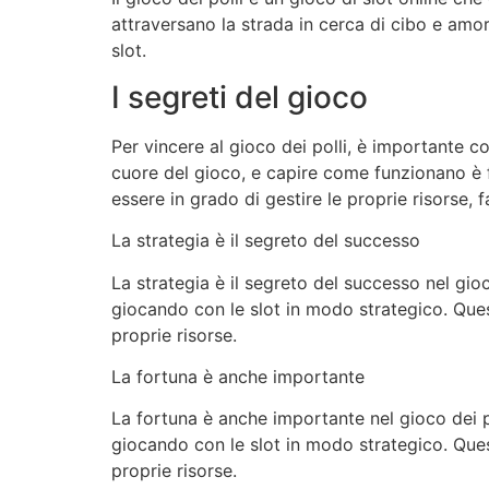
attraversano la strada in cerca di cibo e amo
slot.
I segreti del gioco
Per vincere al gioco dei polli, è importante co
cuore del gioco, e capire come funzionano è f
essere in grado di gestire le proprie risorse
La strategia è il segreto del successo
La strategia è il segreto del successo nel gio
giocando con le slot in modo strategico. Ques
proprie risorse.
La fortuna è anche importante
La fortuna è anche importante nel gioco dei p
giocando con le slot in modo strategico. Ques
proprie risorse.