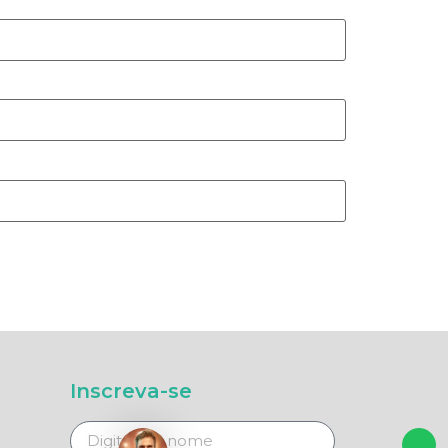
Inscreva-se