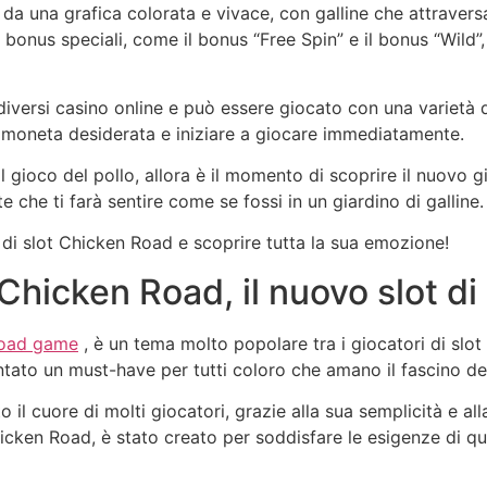
 da una grafica colorata e vivace, con galline che attravers
i bonus speciali, come il bonus “Free Spin” e il bonus “Wild”
diversi casino online e può essere giocato con una varietà di
la moneta desiderata e iniziare a giocare immediatamente.
l gioco del pollo, allora è il momento di scoprire il nuovo 
e che ti farà sentire come se fossi in un giardino di galline.
 di slot Chicken Road e scoprire tutta la sua emozione!
: Chicken Road, il nuovo slot di
road game
, è un tema molto popolare tra i giocatori di slot 
ntato un must-have per tutti coloro che amano il fascino del
 il cuore di molti giocatori, grazie alla sua semplicità e all
icken Road, è stato creato per soddisfare le esigenze di que