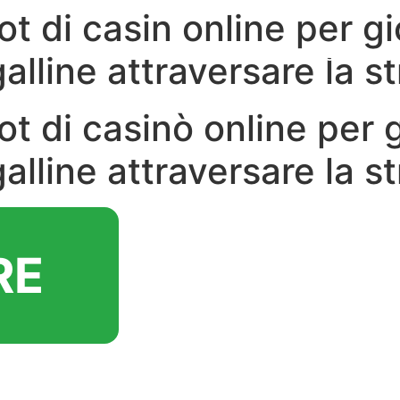
t di casin online per g
Recursos
Funções
Sis
lline attraversare la s
t di casinò online per 
lline attraversare la s
RE