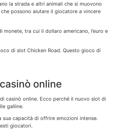
ano la strada e altri animali che si muovono
, che possono aiutare il giocatore a vincere
 monete, tra cui il dollaro americano, l’euro e
gioco di slot Chicken Road. Questo gioco di
 casinò online
di casinò online. Ecco perché il nuovo slot di
le galline.
a sua capacità di offrire emozioni intense.
sti giocatori.