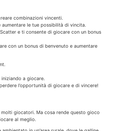
 creare combinazioni vincenti.
aumentare le tue possibilità di vincita.
Scatter e ti consente di giocare con un bonus
giocare con un bonus di benvenuto e aumentare
nt.
 iniziando a giocare.
 perdere l’opportunità di giocare e di vincere!
di molti giocatori. Ma cosa rende questo gioco
iocare al meglio.
è ambientato in un’area rurale, dove le galline